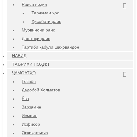
Раиси ноҳия
Тарҷумаи ҳол
Ҳисоботи раис
Муовинони раис
Дастгоҳи раис
Тартиби қабули шаҳрвандон
НАВИД
ТАЪРИХИ НОҲИЯ
ҶАМОАТҲО
Ғозиён
Дадобой Холматов
Ёва
Зарзамин
Исмоил
Исфисор
Овчиқалъача