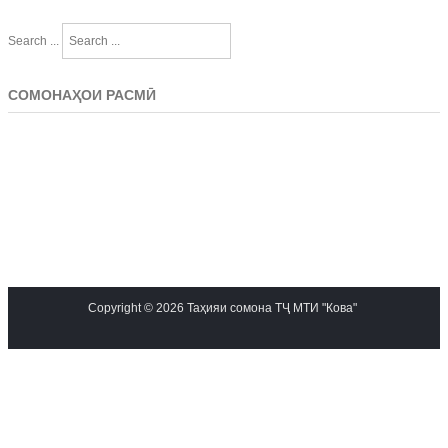
Search ...
СОМОНАҲОИ РАСМӢ
Copyright © 2026 Таҳияи сомона ТҶ МТИ "Кова"