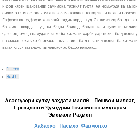
иҷрои қарзи шаҳрвандӣ самимона таҳният гуфта, ба номбурда ва аъзои
оилаи он Сипосномаи бахши кор бо ҷавонон ва варзиши ноҳияи Бобоҷон
Ғафуров ва туҳфаҳои хотиравӣ тақдим карда шуд. Сипас аз сарбоз даъват
ба амал оварда шуд, ки баҳри баланд бардоштани ҳувияти миллии
ҷавонон, омода намудани онҳо ба хизмати ҳарбӣ дар ноҳия бо ҷавонону
наврасон вохӯриҳо баргузор намуда, оид ба даъвати ҷавонон ба хизмати
ватан ҳисси ватандӯстии ҷавононро бедор намоянд.
Prev
Next
Асосгузори сулҳу ваҳдати миллӣ – Пешвои миллат,
Президенти Ҷумҳурии Тоҷикистон муҳтарам
Эмомалӣ Раҳмон
Хабарҳо
Паёмҳо
Фармонҳо