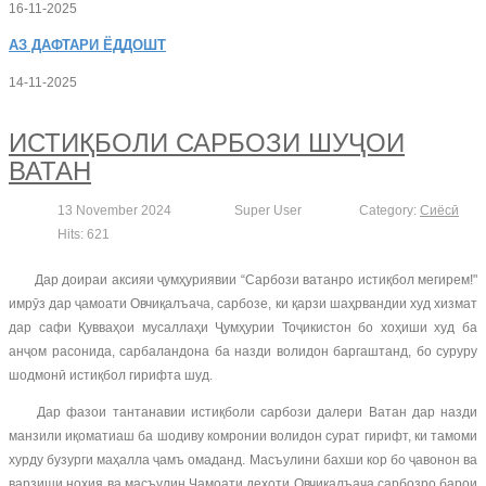
16-11-2025
АЗ
ДАФТАРИ ЁДДОШТ
14-11-2025
ИСТИҚБОЛИ САРБОЗИ ШУҶОИ
ВАТАН
13 November 2024
Super User
Category:
Сиёсӣ
Hits: 621
Дар доираи аксияи ҷумҳуриявии “Сарбози ватанро истиқбол мегирем!"
имрӯз дар ҷамоати Овчиқалъача, сарбозе, ки қарзи шаҳрвандии худ хизмат
дар сафи Қувваҳои мусаллаҳи Ҷумҳурии Тоҷикистон бо хоҳиши худ ба
анҷом расонида, сарбаландона ба назди волидон баргаштанд, бо суруру
шодмонӣ истиқбол гирифта шуд.
Дар фазои тантанавии истиқболи сарбози далери Ватан дар назди
манзили иқоматиаш ба шодиву комронии волидон сурат гирифт, ки тамоми
хурду бузурги маҳалла ҷамъ омаданд. Масъулини бахши кор бо ҷавонон ва
варзиши ноҳия ва масъулин Ҷамоати деҳоти Овчиқалъача сарбозро барои