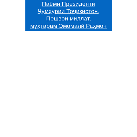
Паёми Президенти
Ҷумҳурии Тоҷикистон,
Пешвои миллат,
муҳтарам Эмомалӣ Раҳмон