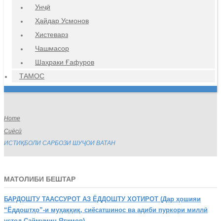
Унҷӣ
Ҳайдар Усмонов
Хистеварз
Чашмасор
Шаҳраки Ғафуров
ТАМОС
Home
Сиёсӣ
ИСТИҚБОЛИ САРБОЗИ ШУҶОИ ВАТАН
МАТОЛИБИ БЕШТАР
БАРДОШТУ
ТААССУРОТ АЗ ЁДДОШТУ ХОТИРОТ (Дар ҳошияи
“Ёддоштҳо”-и муҳаққиқ, сиёсатшинос ва адиби пуркори миллӣ
устод Саймумин Ятимов)