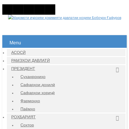
Menu
АСОСӢ
РАМЗҲОИ ДАВЛАТӢ
ПРЕЗИДЕНТ
Суханрониҳо
Сафарҳои дохилӣ
Сафарҳои хориҷӣ
Фармонҳо
Паёмҳо
РОҲБАРИЯТ
Сохтор