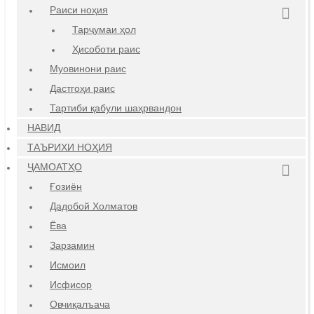
Раиси ноҳия
Тарҷумаи ҳол
Ҳисоботи раис
Муовинони раис
Дастгоҳи раис
Тартиби қабули шаҳрвандон
НАВИД
ТАЪРИХИ НОҲИЯ
ҶАМОАТҲО
Ғозиён
Дадобой Холматов
Ёва
Зарзамин
Исмоил
Исфисор
Овчиқалъача