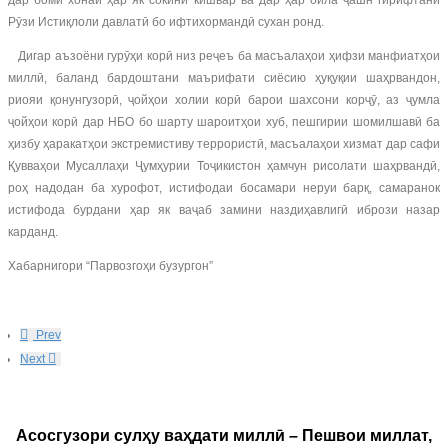
дар боми хонаи ҳар як сокини кишвар ва дар ҳар оила ҷашн гирифтани
Рӯзи Истиқлоли давлатӣ бо ифтихормандӣ сухан ронд.
Дигар аъзоёни гурӯҳи корӣ низ реҷеъ ба масъалаҳои ҳифзи манфиатҳои
миллӣ, баланд бардоштани маърифати сиёсию ҳуқуқии шаҳрвандон,
риояи қонунгузорӣ, ҷойҳои холии корӣ барои шахсони корҷӯ, аз ҷумла
ҷойҳои корӣ дар НБО бо шарту шароитҳои хуб, пешгирии шомилшавӣ ба
ҳизбу ҳаракатҳои экстремистиву террористӣ, масъалаҳои хизмат дар сафи
Қувваҳои Мусаллаҳи Ҷумҳурии Тоҷикистон ҳамчун рисолати шаҳрвандӣ,
роҳ надодан ба хурофот, истифодаи босамари неруи барқ, самаранок
истифода бурдани ҳар як ваҷаб замини наздиҳавлигӣ ибрози назар
карданд.
Хабарнигори “Парвозгоҳи бузургон”
Prev
Next
Асосгузори сулҳу ваҳдати миллӣ – Пешвои миллат,