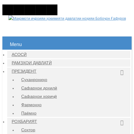
Menu
АСОСӢ
РАМЗҲОИ ДАВЛАТӢ
ПРЕЗИДЕНТ
Суханрониҳо
Сафарҳои дохилӣ
Сафарҳои хориҷӣ
Фармонҳо
Паёмҳо
РОҲБАРИЯТ
Сохтор