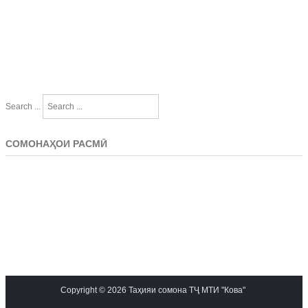
Search ...
СОМОНАҲОИ РАСМӢ
Copyright © 2026 Таҳияи сомона ТҶ МТИ "Кова"