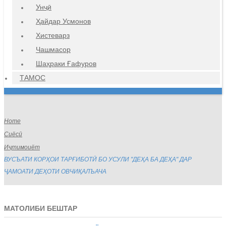
Унҷӣ
Ҳайдар Усмонов
Хистеварз
Чашмасор
Шаҳраки Ғафуров
ТАМОС
Home
Сиёсӣ
Иҷтимоиёт
ВУСЪАТИ КОРҲОИ ТАРҒИБОТӢ БО УСУЛИ "ДЕҲА БА ДЕҲА" ДАР
ҶАМОАТИ ДЕҲОТИ ОВЧИҚАЛЪАЧА
МАТОЛИБИ БЕШТАР