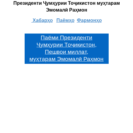
Президенти Ҷумҳурии Тоҷикистон муҳтарам
Эмомалӣ Раҳмон
Хабарҳо
Паёмҳо
Фармонҳо
Паёми Президенти
Ҷумҳурии Тоҷикистон,
Пешвои миллат,
муҳтарам Эмомалӣ Раҳмон