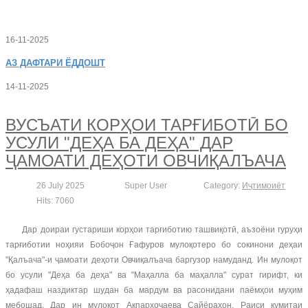
16-11-2025
АЗ
ДАФТАРИ ЁДДОШТ
14-11-2025
ВУСЪАТИ КОРҲОИ ТАРҒИБОТӢ БО
УСУЛИ "ДЕҲА БА ДЕҲА" ДАР
ҶАМОАТИ ДЕҲОТИ ОВЧИҚАЛЪАЧА
26 July 2025
Super User
Category:
Иҷтимоиёт
Hits: 7060
Дар доираи густариши корҳои тарғиботию ташвиқотӣ, аъзоёни гуруҳи
тарғиботии ноҳияи Бобоҷон Ғафуров мулоқотеро бо сокинони деҳаи
"Қалъача"-и ҷамоати деҳоти Овчиқалъача баргузор намуданд. Ин мулоқот
бо усули "Деҳа ба деҳа" ва "Маҳалла ба маҳалла" сурат гирифт, ки
ҳадафаш наздиктар шудан ба мардум ва расонидани паёмҳои муҳим
мебошад. Дар ин мулоқот Акпархоҷаева Сайёрахон, Раиси кумитаи