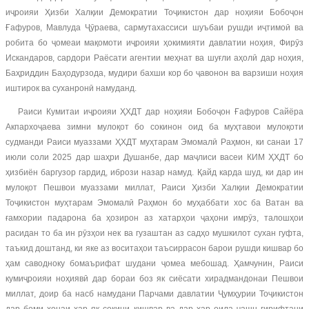
иҷроияи Ҳизби Халқии Демократии Тоҷикистон дар ноҳияи Бобоҷон
Ғафуров, Мавлуда Ҷӯраева, сармутахассиси шуъбаи рушди иҷтимоӣ ва
робита бо ҷомеаи мақомоти иҷроияи ҳокимияти давлатии ноҳия, Фирӯз
Искандаров, сардори Раёсати агентии меҳнат ва шуғли аҳолӣ дар ноҳия,
Баҳриддин Баҳодурзода, мудири бахши кор бо ҷавонон ва варзиши ноҳия
иштирок ва суханронӣ намуданд.
Раиси Кумитаи иҷроияи ҲХДТ дар ноҳияи Бобоҷон Ғафуров Сайёра
Акпархоҷаева зимни мулоқот бо сокинон оид ба муҳтавои мулоқоти
судманди Раиси муаззами ҲХДТ муҳтарам Эмомалӣ Раҳмон, ки санаи 17
июли соли 2025 дар шаҳри Душанбе, дар маҷлиси васеи КИМ ҲХДТ бо
ҳизбиён баргузор гардид, ибрози назар намуд. Қайд карда шуд, ки дар ин
мулоқот Пешвои муаззами миллат, Раиси Ҳизби Халқии Демократии
Тоҷикистон муҳтарам Эмомалӣ Раҳмон бо муҳаббати хос ба Ватан ва
ғамхории падарона ба ҳозирон аз хатарҳои ҷаҳони имрӯз, талошҳои
расидан то ба ин рӯзҳои нек ва гузаштан аз садҳо мушкилот сухан гуфта,
таъкид доштанд, ки яке аз воситаҳои таъсиррасон барои рушди кишвар бо
ҳам саводноку бомаърифат шудани ҷомеа мебошад. Ҳамчунин, Раиси
кумиҷроияи ноҳиявӣ дар бораи боз як сиёсати хирадмандонаи Пешвои
миллат, доир ба насб намудани Парчами давлатии Ҷумҳурии Тоҷикистон