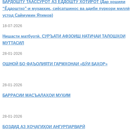
БАРДОШТУ
ТААССУРОТ АЗ ЁДДОШТУ ХОТИРОТ (Дар ҳошияи
“Ёддоштҳо”-и муҳаққиқ, сиёсатшинос ва адиби пуркори миллӣ
устод Саймумин Ятимов)
18-07-2026
Нишасти
матбуотӣ. СУРЪАТИ АФЗОИШ НАТИҶАИ ТАЛОШҲОИ
МУТТАСИЛ
28-01-2026
ОШНОӢ
БО ФАЪОЛИЯТИ ГАРМХОНАИ «БӮИ БАҲОР»
28-01-2026
БАРРАСИИ МАСЪАЛАҲОИ МУҲИМ
28-01-2026
БОЗДИД
АЗ ХОҶАГИҲОИ АНГУРПАРВАРӢ