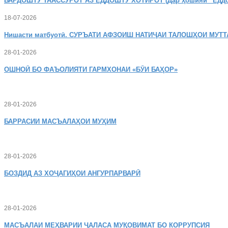
БАРДОШТУ
ТААССУРОТ АЗ ЁДДОШТУ ХОТИРОТ (Дар ҳошияи “Ёддошт
18-07-2026
Нишасти
матбуотӣ. СУРЪАТИ АФЗОИШ НАТИҶАИ ТАЛОШҲОИ МУТТ
28-01-2026
ОШНОӢ
БО ФАЪОЛИЯТИ ГАРМХОНАИ «БӮИ БАҲОР»
28-01-2026
БАРРАСИИ МАСЪАЛАҲОИ МУҲИМ
28-01-2026
БОЗДИД
АЗ ХОҶАГИҲОИ АНГУРПАРВАРӢ
28-01-2026
МАСЪАЛАИ
МЕҲВАРИИ ҶАЛАСА МУҚОВИМАТ БО КОРРУПСИЯ