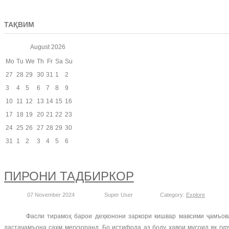
ТАҚВИМ
August
2026
Mo
Tu
We
Th
Fr
Sa
Su
27
28
29
30
31
1
2
3
4
5
6
7
8
9
10
11
12
13
14
15
16
17
18
19
20
21
22
23
24
25
26
27
28
29
30
31
1
2
3
4
5
6
ПИРОНИ ТАДБИРКОР
07 November 2024
Super User
Category:
Explore
Фасли тирамоҳ барои деҳконони заркори кишвар мавсими ҷамъовари
дастаҷамъона саҳм мегузоранд. Бо истифода аз боду ҳавои мусоид як гу