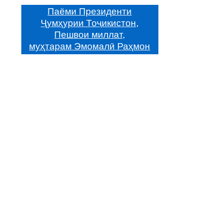
Паёми Президенти
Ҷумҳурии Тоҷикистон,
Пешвои миллат,
муҳтарам Эмомалӣ Раҳмон