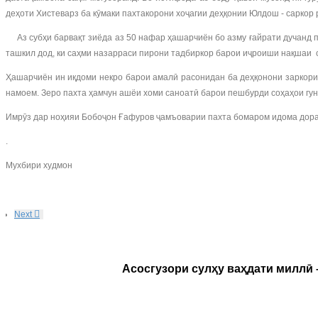
деҳоти Хистеварз ба кӯмаки пахтакорони хоҷагии деҳқонии Юлдош - саркор
Аз субҳи барвақт зиёда аз 50 нафар ҳашарчиён бо азму ғайрати дучанд п
ташкил дод, ки саҳми назарраси пирони тадбиркор барои иҷроиши нақшаи
Ҳашарчиён ин иқдоми некро барои амалӣ расонидан ба деҳқонони заркори 
намоем. Зеро пахта ҳамчун ашёи хоми саноатӣ барои пешбурди соҳаҳои гуно
Имрӯз дар ноҳияи Бобоҷон Ғафуров ҷамъоварии пахта бомаром идома дора
.
Мухбири худмон
Next
Асосгузори сулҳу ваҳдати миллӣ