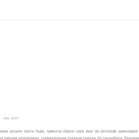
Hits: 4374
и ҳосили пахта буда, ҳамсола барои сари вақт ва беталаф ҷамъоварӣ н
руҳ пирони рӯзгордида, собиқадорони соҳаҳои гуногун бо ташаббуси Дадоҷо