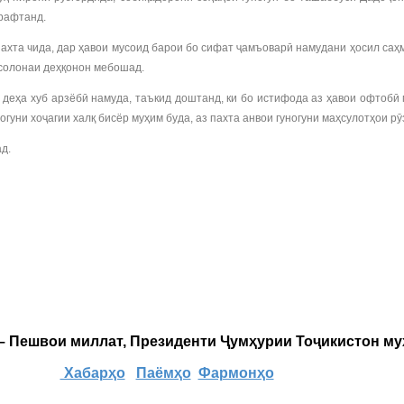
 рафтанд.
ахта чида, дар ҳавои мусоид барои бо сифат ҷамъоварӣ намудани ҳосил саҳ
 солонаи деҳқонон мебошад.
деҳа хуб арзёбӣ намуда, таъкид доштанд, ки бо истифода аз ҳавои офтобӣ 
гуни хоҷагии халқ бисёр муҳим буда, аз пахта анвои гуногуни маҳсулотҳои рӯ
д.
 – Пешвои миллат, Президенти Ҷумҳурии Тоҷикистон м
Хабарҳо
Паёмҳо
Фармонҳо