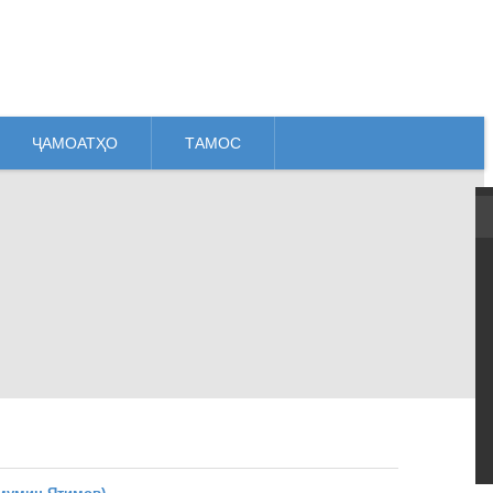
ҶАМОАТҲО
ТАМОС