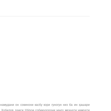
амудани он сокинони касбу кори гуногун низ ба ин ҳашари
н Ҳобилов, раиси Шӯрои собиқадорони ҷангу меҳнати ҷамоати