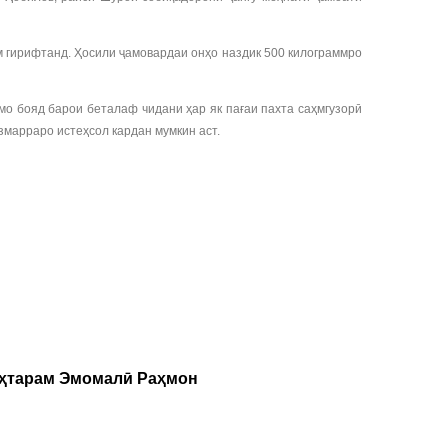
м гирифтанд. Ҳосили ҷамовардаи онҳо наздик 500 килограммро
мо бояд барои беталаф чидани ҳар як пағаи пахта саҳмгузорӣ
змарраро истеҳсол кардан мумкин аст.
уҳтарам Эмомалӣ Раҳмон