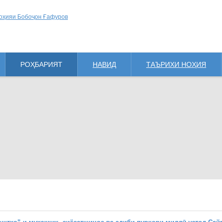
РОҲБАРИЯТ
НАВИД
ТАЪРИХИ НОҲИЯ