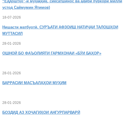
“Ёддоштҳо”-и муҳаққиқ, сиёсатшинос ва адиби пуркори миллӣ
устод Саймумин Ятимов)
18-07-2026
Нишасти
матбуотӣ. СУРЪАТИ АФЗОИШ НАТИҶАИ ТАЛОШҲОИ
МУТТАСИЛ
28-01-2026
ОШНОӢ
БО ФАЪОЛИЯТИ ГАРМХОНАИ «БӮИ БАҲОР»
28-01-2026
БАРРАСИИ МАСЪАЛАҲОИ МУҲИМ
28-01-2026
БОЗДИД
АЗ ХОҶАГИҲОИ АНГУРПАРВАРӢ