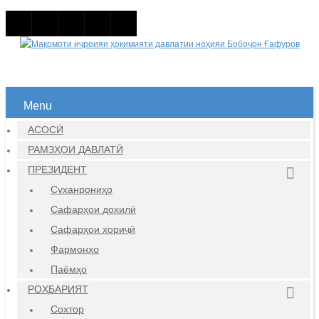
Menu
АСОСӢ
РАМЗҲОИ ДАВЛАТӢ
ПРЕЗИДЕНТ
Суханрониҳо
Сафарҳои дохилӣ
Сафарҳои хориҷӣ
Фармонҳо
Паёмҳо
РОҲБАРИЯТ
Сохтор