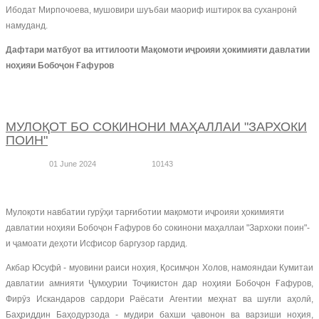
Ибодат Мирпочоева, мушовири шуъбаи маориф иштирок ва суханронӣ
намуданд.
Дафтари матбуот ва иттилооти Мақомоти иҷроияи ҳокимияти давлатии
ноҳияи Бобоҷон Ғафуров
МУЛОҚОТ БО СОКИНОНИ МАҲАЛЛАИ "ЗАРХОКИ
ПОИН"
01 June 2024
10143
Мулоқоти навбатии гурӯҳи тарғиботии мақомоти иҷроияи ҳокимияти
давлатии ноҳияи Бобоҷон Ғафуров бо сокинони маҳаллаи "Зархоки поин"-
и ҷамоати деҳоти Исфисор баргузор гардид.
Акбар Юсуфӣ - муовини раиси ноҳия, Қосимҷон Холов, намояндаи Кумитаи
давлатии амнияти Ҷумҳурии Тоҷикистон дар ноҳияи Бобоҷон Ғафуров,
Фирӯз Искандаров сардори Раёсати Агентии меҳнат ва шуғли аҳолӣ,
Баҳриддин Баҳодурзода - мудири бахши ҷавонон ва варзиши ноҳия,