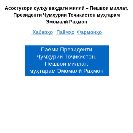
Асосгузори сулҳу ваҳдати миллӣ – Пешвои миллат,
Президенти Ҷумҳурии Тоҷикистон муҳтарам
Эмомалӣ Раҳмон
Хабарҳо
Паёмҳо
Фармонҳо
Паёми Президенти
Ҷумҳурии Тоҷикистон,
Пешвои миллат,
муҳтарам Эмомалӣ Раҳмон