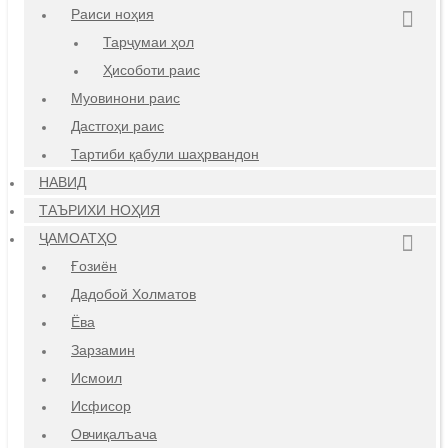
Раиси ноҳия
Тарҷумаи ҳол
Ҳисоботи раис
Муовинони раис
Дастгоҳи раис
Тартиби қабули шаҳрвандон
НАВИД
ТАЪРИХИ НОҲИЯ
ҶАМОАТҲО
Ғозиён
Дадобой Холматов
Ёва
Зарзамин
Исмоил
Исфисор
Овчиқалъача