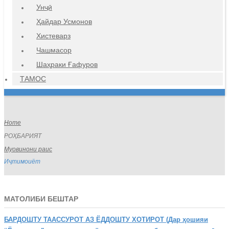
Унҷӣ
Ҳайдар Усмонов
Хистеварз
Чашмасор
Шаҳраки Ғафуров
ТАМОС
Home
РОҲБАРИЯТ
Муовинони раис
Иҷтимоиёт
МАТОЛИБИ БЕШТАР
БАРДОШТУ
ТААССУРОТ АЗ ЁДДОШТУ ХОТИРОТ (Дар ҳошияи