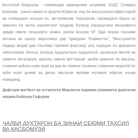
Болтубой Юлдошев - намояндаи кумиҷроияи ноҳиявии ҲХДТ, Гулмира
Бобоева - раиси ҷамаоти деҳоти Исфисор оид ба масъалаҳои ифротгароӣ
ва паёмадҳои нохуши он, экстремизму терроризм, гаравидани бархе аз
ҷавонон ба ҳизбу ҳаракатҳои тундрав, баланд бардоштани маърифати
ҳуқуқӣ омили пешрафти ҷомеа, риояи Қонуни ҶТ “Дар бораи танзими
анъана ва ҷашну маросимҳо дар Ҷумҳурии Тоҷикистон”, “Масъулияти
падару модар дар таълиму тарбияи фарзанд” роҳ надодан ба фарҳанги
либоспӯшии бегона, баланд бардоштани худшиносӣ, арзишҳои миллӣ ва
ҳувияти ватандорӣ, варзиш омили муттаҳидӣ, ҷалби ҷавонон ба варзиш,
созмони ҷойҳои нави корӣ ва дар ин замина таъмини сокинони маҳаллӣ бо
ҷойи кори доимӣ ва дигар масоили муҳими иҷтимоӣ ибрози назар
намуданд.
Дафтари матбуот ва иттилооти Мақомоти иҷроияи ҳокимияти давлатии
ноҳияи Бобоҷон Ғафуров
ҶАЛБИ ДУХТАРОН БА ЗИНАИ СЕЮМИ ТАҲСИЛ
ВА КАСБОМӮЗӢ