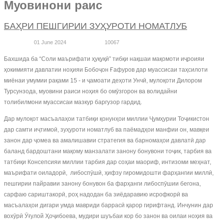
Муовинони раис
БАҲРИ ПЕШГИРИИ ЗУҲУРОТИ НОМАТЛУБ
01 June 2024
10067
Бахшида ба “Соли маърифати ҳуқуқӣ” тибқи нақшаи мақомоти иҷроияи
ҳокимияти давлатии ноҳияи Бобоҷон Ғафуров дар муассисаи таҳсилоти
миёнаи умумии рақами 15 - и ҷамоати деҳоти Унчӣ, мулоқоти Дилором
Турсунзода, муовини раиси ноҳия бо омӯзгорон ва волидайни
толибилмони муассисаи мазкур баргузор гардид.
Дар мулоқот масъалаҳои татбиқи қонунҳои миллии Ҷумҳурии Тоҷикистон
дар самти иҷтимоӣ, зуҳуроти номатлуб ва паёмадҳои манфии он, мавқеи
занон дар ҷомеа ва амалишавии стратегия ва барномаҳои давлатӣ дар
баланд бардоштани мақому манзалати занону бонувони тоҷик, тарбия ва
татбиқи Консепсияи миллии тарбия дар соҳаи маориф, интизоми меҳнат,
маърифати оиладорӣ, либоспӯшӣ, ҳифзу гиромидошти фарҳангии миллӣ,
пешгирии пайравии занону бонувон ба фарҳанги либоспӯшии бегона,
сарфаю сариштакорӣ, роҳ надодан ба зиёдаравию исрофкорӣ ва
масъалаҳои дигари умда мавриди баррасӣ қарор гирифтанд. Инчунин дар
вохӯрӣ Ӯғулой Ҳоҷибоева, мудири шуъбаи кор бо занон ва оилаи ноҳия ва