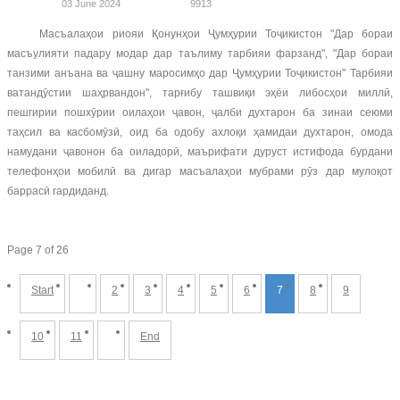
03 June 2024
9913
Масъалаҳои риояи Қонунҳои Ҷумҳурии Тоҷикистон "Дар бораи
масъулияти падару модар дар таълиму тарбияи фарзанд", "Дар бораи
танзими анъана ва ҷашну маросимҳо дар Ҷумҳурии Тоҷикистон" Тарбияи
ватандӯстии шаҳрвандон", тарғибу ташвиқи эҳёи либосҳои миллӣ,
пешгирии пошхӯрии оилаҳои ҷавон, ҷалби духтарон ба зинаи сеюми
таҳсил ва касбомӯзӣ, оид ба одобу ахлоқи ҳамидаи духтарон, омода
намудани ҷавонон ба оиладорӣ, маърифати дуруст истифода бурдани
телефонҳои мобилӣ ва дигар масъалаҳои мубрами рӯз дар мулоқот
баррасӣ гардиданд.
Page 7 of 26
Start
2
3
4
5
6
7
8
9
10
11
End