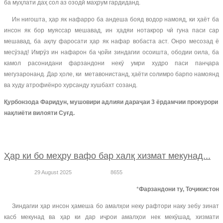
ба муҳлати даҳ сол аз озодӣ маҳрум гардиданд.
Ин нигошта, ҳар як нафарро ба андеша бояд водор намояд, ки ҳаёт ба
инсон як бор муяссар мешавад, ин ҳадяи нотакрор чӣ гуна паси сар
мешавад, ба ақлу фаросати ҳар як нафар вобаста аст. Онро месозад ё
месӯзад! Имрӯз ин нафарон ба ҷойи зиндагии осоишта, ободии оила, ба
камол расонидани фарзандони некӯ умри худро паси панҷара
мегузаронанд. Дар ҳоле, ки метавонистанд, ҳаёти солимро барпо намоянд
ва худу атрофиёнро хурсанду хушбахт созанд.
Қурбонзода Фаридун, мушовири адлияи дараҷаи 3 ёрдамчии прокурори
нақлиёти вилояти Суғд.
Ҳар ки бо меҳру вафо бар халқ хизмат мекунад...
29 August 2025
8655
*
Фарзандони ту, Тоҷикистон
Зиндагии ҳар инсон ҳамеша бо амалҳои неку рафтори наку зебу зинат
касб мекунад ва ҳар ки дар иҷрои амалҳои нек мекӯшад, хизмати