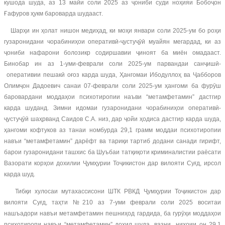
кушода шуда, аз 13 майи соли 2025 аз ҷониби суди ноҳияи Бобоҷон
Ғафуров ҳукм бароварда шудааст.
Шарҳи ин ҳолат нишон медиҳад, ки моҳи январи соли 2025-ум бо роҳи
гузаронидани чорабиниҳои оперативӣ-ҷустуҷӯӣ муайян мегардад, ки аз
ҷониби нафарони болозикр содиршавии ҷиноят ба миён омадааст.
Бинобар ин аз 1-уми-феврали соли 2025-ум парвандаи санҷишӣ-
оперативии пешакӣ оғоз карда шуда, Ҳангомаи Ибодуллоҳ ва Ҷабборов
Олимҷон Дадоевич санаи 07-феврали соли 2025-ум ҳангоми ба фурӯш
баровардани моддаҳои психотиропии наъви “метамфетамин” дастгир
карда шуданд. Зимни идомаи гузаронидани чорабиниҳои оперативӣ-
ҷустуҷӯӣ шаҳрванд Саидов С.А. низ, дар ҷойи ҳодиса дастгир карда шуда,
ҳангоми кофтуков аз танаи номбурда 29,1 грамм моддаи психотиропии
навъи “метамфетамин” дарёфт ва тариқи тартиб додани санади гирифт,
барои гузаронидани ташхис ба Шуъбаи татқиқоти криминалистии раёсати
Вазорати корҳои дохилии Ҷумҳурии Тоҷикистон дар вилояти Суғд, ирсол
карда шуд.
Тибқи хулосаи мутахассисони ШТК РВКД Ҷумҳурии Тоҷикистон дар
вилояти Суғд, таҳти №210 аз 7-уми феврали соли 2025 воситаи
нашъадори навъи метамфетамин пешниҳод гардида, ба гурӯҳи моддаҳои
психотиропи навъи “метамфетамин” дохил шуда, вазни ниҳоии он 29,1