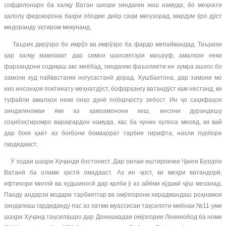
софдилонаро ба халқу Ватан шиори зиндагии хеш намуда, бо меҳнати
ҳалолу фидокорона баҳри ободии диёр саҳм мегузорад, мардум ӯро дӯст
медоранду эҳтиром мекунанд.
Таърих дирӯзро бо имрўз ва имрўзро ба фардо мепайвандад. Таърихи
ҳар халқу мамлакат дар симои шахсиятҳои маъруф, амалҳои неки
фарзандони содиқаш акс меёбад, зиндагию фаъолияти ин зумра ашхос бо
замони худ пайвастагии ногусастанӣ дорад. Хушбахтона, дар замони мо
низ инсонҳои поктинату меҳнатдӯст, бофарҳангу ватандӯст кам нестанд, ки
туфайли амалҳои неки онҳо дунё побарҷосту зебост. Ин ҷо саҳифаҳои
зиндагиномаи яке аз ҳамзамонони хеш, инсони дурандешу
соҳибэҳтиромро варақгардон намуда, кас ба чунин хулоса меояд, ки вай
дар боғи ҳаёт аз боғбони бомаҳорат тарбия гирифта, нахли пурборе
гардидааст.
Ӯ зодаи шаҳри Хуҷанди бостонист. Дар оилаи иштирокчии Ҷанги Бузурги
Ватанӣ ба олами ҳастӣ омадааст. Аз ин ҷост, ки меҳри ватандорӣ,
ифтихори миллӣ ва худшиносӣ дар қалби ӯ аз айёми кӯдакӣ ҷӯш мезанад.
Панду андарзи модари тарбиятгар ва омӯзгорони хирадмандаш роҳнамои
зиндагиаш гардиданду пас аз хатми муассисаи таҳсилоти миёнаи №11-уми
шаҳри Хуҷанд таҳсилашро дар Донишкадаи омӯзгории Ленинобод ба номи