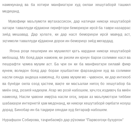
намекунанд ва ба хотири манфиатҳои худ оилаи хешутаборӣ ташкил
медиҳанд.
Мувофиқи маълумоти мутахассисон, дар натиҷаи никоҳи хешутаборӣ
хатари таваллуди кӯдакони гирифтори бемориҳои ирсӣ ба таври назаррас
зиёд мешавад. Дар ҳолате, ки дар насл бемориҳои ирсӣ мавҷуд аст,
эҳтимоли таваллуди кӯдакони дорои ин бемориҳо зиёд мегардад.
Ягона роҳи пешгирии ин мушкилот қатъ кардани никоҳи хешутаборӣ
мебошад. Мо бояд дарк намоем, ки риояи ин қонун барои солимии насл ва
пешрафти ҷомеа муҳим аст. Ба ҷои он ки ба манфиатҳои оилавӣ фикр
кунем, волидон бояд дар бораи хушбахтии фарзандони худ ва солимии
насли оянда андеша намоянд. Аз ҳама муҳим мо - ҷавонон, ки дар интихоб
ва бунёди оила озод ҳастем, вақте ки масъалаи нигоҳ бо хешутабор ба
миён ояд, розигӣ надиҳем. Агар мо розӣ набошем, ҳеҷ гоҳ издивоҷ ба миён
намеояд. Насли ҷавони имрӯза насли огоҳ, зирак аз маълумотҳои тиббии
шабакаҳои интернетӣ ҳам медонанд, ки никоҳи хешутаборӣ оқибати нохуш
дорад. Бинобар ин ба тақдири ояндаи худ бетараф набошем.
Нурафшон Собирова, таҷрибаомӯз дар рӯзомаи “Парвозгоҳи бузургон”