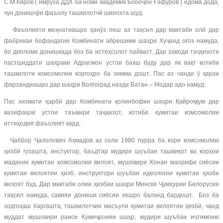
С.М.Киров ( имрӯза ДДХ ба номи академик Бобоҷон Ғафуров ) идома дода,
чун донишҷӯи фаъолу ташкилотчӣ шинохта шуд.
Фаъолияти меҳнатиашро ҳанӯз пеш аз таҳсил дар мактаби олӣ дар
фабрикаи бофандагии Комбинати абрешими шаҳри Хуҷанд оғоз намуда,
бо дипломи донишкада боз ба истеҳсолот пайваст. Дар заводи таҷҳизоти
пастшиддати шаҳраки Адрасмон устои бахш буду дар як вақт котиби
ташкилоти комсомолии коргоҳро ба зимма дошт. Пас аз чанде ӯ қарзи
фарзандиашро дар шаҳри Волгоград назди Ватан – Модар адо намуд.
Пас хизмати ҳарбӣ дар Комбинати қолинбофии шаҳри Қайроққум дар
вазифаҳои устои таъмири таҷҳизот, котиби кумитаи комсомолии
иттиҳодия фаъолият кард.
Ҷаббор Ҷалолович Аҳмадов аз соли 1980 пурра ба кори комсомолию
ҳизбӣ гузашта, инстуктор, баъдтар мудири шуъбаи ташвиқот ва корҳои
мадании кумитаи комсомолии вилоят, мушовири Хонаи маорифи сиёсии
кумитаи вилоятии ҳизб, инструктори шуъбаи идеологии кумитаи ҳизби
вилоят буд. Дар мактаби олии ҳизбии шаҳри Мински Ҷумҳурии Белорусия
таҳсил намуда, савияи дониши сиёсии хешро баланд бардошт. Боз ба
зодгоҳаш баргашта, ташкилотчии масъули кумитаи вилоятии ҳизбӣ, чанд
муддат мушовири раиси Кумиҷроияи шаҳр, мудири шуъбаи иҷтимоию