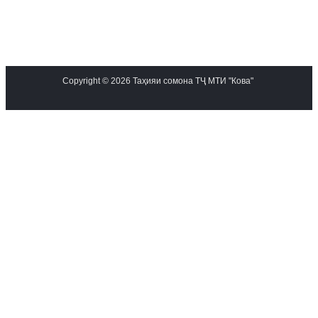
Copyright © 2026 Таҳияи сомона ТҶ МТИ "Кова"