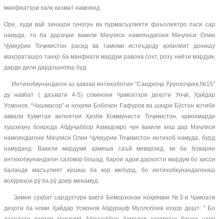
манфиатҳои халқ хизмат намоянд.
Оре, худи вай зинаҳои гуногун ва пурмасъулияти фаъолиятро паси сар
намуда, то ба дараҷаи вакили Маҷлиси намояндагони Маҷлиси Олии
Ҷумҳурии Тоҷикистон расид ва тамоми истеъдоду қобилият донишу
маҳораташро танҳо ба манфиати мардум равона сохт, розу ниёзи мардум,
дарди дили дардошнояш буд.
Интихобкунандагон аз ҳавзаи интихоботии “Саидхоҷа Ӯрунхоҷаев,№15”
ду навбат ( даъвати 4-5) сокинони Ҷамоатҳои деҳоти Унҷӣ, Ҳайдар
Усмонов, “Чашмасор”-и ноҳияи Бобоҷон Ғафуров ва шаҳри Бӯстон котиби
аввали Кумитаи вилоятии Ҳизби Коммунисти Тоҷикистон, ҷавонмарди
хушзеҳну боирода Абдуҷаббор Аҳмадовро чун вакили хеш дар Маҷлиси
намояндагони Маҷлиси Олии Ҷумҳурии Тоҷикистон интихоб намуда, бурд
намуданд. Вакили мардумӣ ҳамеша саъй меварзид, ки ба боварии
интихобкунандагон сазовор бошад, барои адои дархости мардум бо ҳисси
баланди масъулият кӯшиш ба кор мебурд, бо интихобкунандагонаш
вохӯриҳои рӯ ба рӯ доир менамуд.
Зимни суҳбат сардухтури вақти Беморхонаи ноҳиявии №3-и Ҷамоати
деҳоти ба номи Ҳайдар Усмонов Абдурауф Муллобоев изҳор дошт: ” Бо