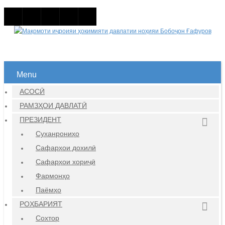
Menu
АСОСӢ
РАМЗҲОИ ДАВЛАТӢ
ПРЕЗИДЕНТ
Суханрониҳо
Сафарҳои дохилӣ
Сафарҳои хориҷӣ
Фармонҳо
Паёмҳо
РОҲБАРИЯТ
Сохтор