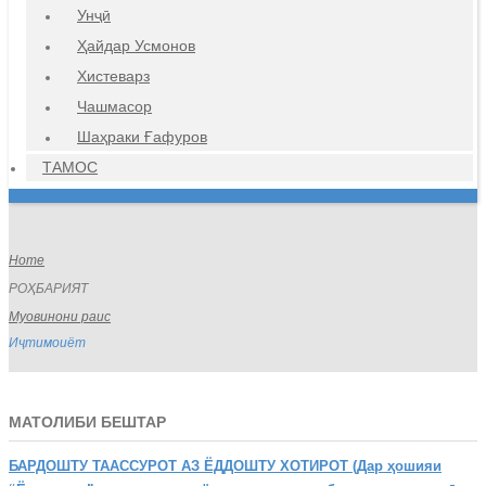
Унҷӣ
Ҳайдар Усмонов
Хистеварз
Чашмасор
Шаҳраки Ғафуров
ТАМОС
Home
РОҲБАРИЯТ
Муовинони раис
Иҷтимоиёт
МАТОЛИБИ БЕШТАР
БАРДОШТУ
ТААССУРОТ АЗ ЁДДОШТУ ХОТИРОТ (Дар ҳошияи