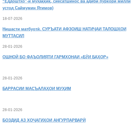
“Ёддоштҳо”-и муҳаққиқ, сиёсатшинос ва адиби пуркори миллӣ
устод Саймумин Ятимов)
18-07-2026
Нишасти
матбуотӣ. СУРЪАТИ АФЗОИШ НАТИҶАИ ТАЛОШҲОИ
МУТТАСИЛ
28-01-2026
ОШНОӢ
БО ФАЪОЛИЯТИ ГАРМХОНАИ «БӮИ БАҲОР»
28-01-2026
БАРРАСИИ МАСЪАЛАҲОИ МУҲИМ
28-01-2026
БОЗДИД
АЗ ХОҶАГИҲОИ АНГУРПАРВАРӢ