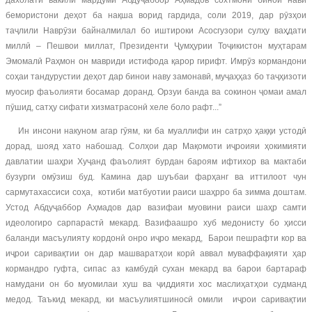
дахолати вакили мардумӣ Абдуҷаббор Аҳмадов сохтмони бинои нави
бемористони деҳот ба нақша ворид гардида, соли 2019, дар рӯзҳои
таҷлили Наврӯзи байналмилал бо иштироки Асосгузори сулҳу ваҳдати
миллӣ – Пешвои миллат, Президенти Ҷумҳурии Тоҷикистон муҳтарам
Эмомалӣ Раҳмон он мавриди истифода қарор гирифт. Имрӯз кормандони
соҳаи тандурустии деҳот дар бинои наву замонавӣ, муҷаҳҳаз бо таҷҳизоти
муосир фаъолияти босамар доранд. Орзуи банда ва сокинон ҷомаи амал
пӯшид, сатҳу сифати хизматрасонӣ хеле боло рафт...”
Ин инсони накуном агар гӯям, ки ба муаллифи ин сатрҳо ҳаққи устодӣ
дорад, шояд хато набошад. Солҳои дар Мақомоти иҷроияи ҳокимияти
давлатии шаҳри Хуҷанд фаъолият бурдан бароям ифтихор ва мактаби
бузурги омӯзиш буд. Камина дар шуъбаи фарҳанг ва иттилоот чун
сармутахассиси соҳа, котиби матбуотии раиси шаҳрро ба зимма доштам.
Устод Абдуҷаббор Аҳмадов дар вазифаи муовини раиси шаҳр самти
идеологиро сарпарастӣ мекард. Вазифаашро хуб медонисту бо ҳисси
баланди масъулияту кордонӣ онро иҷро мекард, Барои пешрафти кор ва
иҷрои саривақтии он дар машваратҳои корӣ аввал муваффақияти ҳар
кормандро гуфта, сипас аз камбудӣ сухан мекард ва барои бартараф
намудани он бо муомилаи хуш ва ҷиддияти хос маслиҳатҳои судманд
медод. Таъкид мекард, ки масъулиятшиносӣ омили иҷрои саривақтии