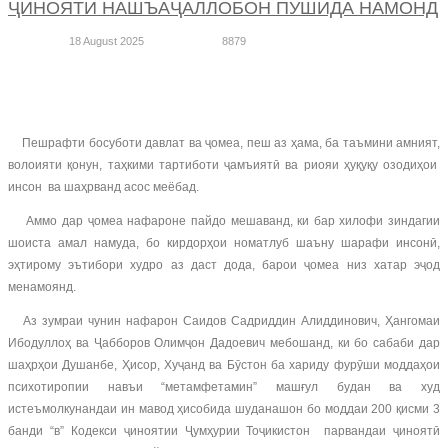
ҶИНОЯТИ НАШЪАҶАЛЛОБОН ПУШИДА НАМОНД
18 August 2025
8879
Пешрафти босуботи давлат ва ҷомеа, пеш аз ҳама, ба таъмини амният,
волоияти қонун, таҳкими тартиботи ҷамъиятӣ ва риояи ҳуқуқу озодиҳои
инсон ва шаҳрванд асос меёбад.
Аммо дар ҷомеа нафароне пайдо мешаванд, ки бар хилофи зиндагии
шоиста амал намуда, бо кирдорҳои номатлуб шаъну шарафи инсонӣ,
эҳтирому эътибори худро аз даст дода, барои ҷомеа низ хатар эҷод
менамоянд.
Аз зумраи чунин нафарон Саидов Садриддин Алиддинович, Ҳангомаи
Ибодуллоҳ ва Ҷабборов Олимҷон Дадоевич мебошанд, ки бо сабаби дар
шаҳрҳои Душанбе, Ҳисор, Хуҷанд ва Бӯстон ба хариду фурӯши моддаҳои
психотиропии навъи “метамфетамин” машғул будан ва худ
истеъмолкунандаи ин мавод ҳисобида шуданашон бо моддаи 200 қисми 3
банди “в” Кодекси ҷиноятии Ҷумҳурии Тоҷикистон парвандаи ҷиноятӣ