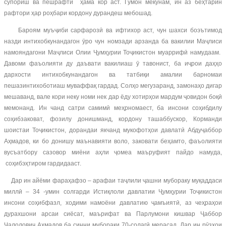
супориш ва пешрафти ҳама кор аст. Гумон мекунам, ин аз беҳтарин
рафтори ҳар роҳбари кордону дурандеш мебошад.
Бароям муъҷиби сарфарозӣ ва ифтихор аст, чун шахси боэътимод
назди интихобкунандагон ӯро чун номзади арзанда ба вакилии Маҷлиси
намояндагони Маҷлиси Олии Ҷумҳурии Тоҷикистон муаррифӣ намудаам.
Давоми фаъолияти ду даъвати вакилиаш ӯ тавонист, ба иҷрои даҳҳо
дархости интихобкунандагон ва татбиқи амалии барномаи
пешазинтихоботиаш муваффақ гардад. Солҳо мегузаранд, замонаҳо дигар
мешаванд, вале кори неку номи нек дар ёду хотирҳои мардум ҷовидон боқӣ
мемонанд. Ин чанд сатри самимӣ меҳрномаест, ба инсони соҳибдилу
соҳибзаковат, фозилу донишманд, кордону ташаббускор, Корманди
шоистаи Тоҷикистон, дорандаи якчанд мукофотҳои давлатӣ Абдуҷаббор
Аҳмадов, ки бо донишу маънавияти воло, заковати беҳамто, фаъолияти
вусъатбору сазовор миёни аҳли ҷомеа маъруфият пайдо намуда,
соҳибэҳтиром гардидааст.
Дар ин айёми фараҳафзо – арафаи таҷлили ҷашни мубораку муқаддаси
миллӣ – 34 -умин солгарди Истиқлоли давлатии Ҷумҳурии Тоҷикистон
инсони соҳибфазл, ходими намоёни давлатию ҷамъиятӣ, аз чеҳраҳои
дурахшони арсаи сиёсат, маърифат ва Парлумони кишвар Ҷаббор
Ҷалолович Аҳмадов ба синни мубораки 70-солагӣ мерасад. Дар ин рӯзҳои