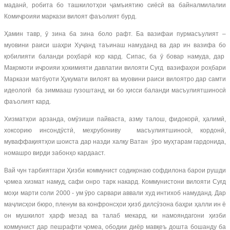
маданӣ, робита бо ташкилотҳои ҷамъиятию сиёсӣ ва байналмилалии
Комиҷроияи маркази вилоят фаъолият бурд.
Ҳамин тавр, ӯ зина ба зина боло рафт. Ба вазифаи пурмасъулият –
муовини раиси шаҳри Хуҷанд таъинаш намуданд ва дар ин вазифа бо
қобилияти баланди роҳбарӣ кор кард. Сипас, ба ӯ бовар намуда, дар
Мақомоти иҷроияи ҳокимияти давлатии вилояти Суғд вазифаҳои роҳбари
Маркази матбуоти Ҳукумати вилоят ва муовини раиси вилоятро дар самти
идеологӣ ба зиммааш гузоштанд, ки бо ҳисси баланди масъулиятшиносӣ
фаъолият кард.
Хизматҳои арзанда, омӯзиши пайваста, азму талош, фидокорӣ, ҳалимӣ,
хоксорию инсондӯстӣ, меҳрубониву масъулиятшиносӣ, кордонӣ,
муваффақиятҳои шоиста дар назди халқу Ватан ӯро муҳтарам гардонида,
номашро вирди забонҳо кардааст.
Вай чун тарбиятгари Ҳизби коммунист содиқонаю софдилона барои рушди
ҷомеа хизмат намуд, сафи онро тарк накард. Коммунистони вилояти Суғд
моҳи марти соли 2000 - ум ӯро сарвари аввали худ интихоб намуданд. Дар
маҷлисҳои бюро, пленум ва конфронсҳои ҳизб дилсӯзона баҳри ҳалли ин ё
он мушкилот ҳарф мезад ва талаб мекард, ки намояндагони ҳизби
коммунист дар пешрафти ҷомеа, ободии диёр мавқеъ дошта бошанду ба