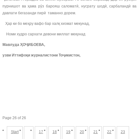
пурнишот ва ҳама рӯз барояш саломатӣ, нусрату шодӣ, сарбаландӣ ва
давлати бегазанди пирӣ таманно дорем.
Ҳар ки бо меҳру вафо бар халқ хизмат мекунад,
Номи худро сархати девони миллат мекунад
Мавлуда ҲОҶИБОЕВА,
узви Иттифоқи журналистони Тоҷикистон,
Page 26 of 26
Start
17
18
19
20
21
22
23