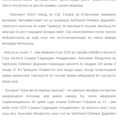
(бисту нӯҳ бутуну аз даҳ як) граммро ташкил медиҳад.
Тафтишот исбот намуд, ки О.Д. Саидов ва И.Ҳангомаи, маводҳои
мухадири “метамфетамин”-ро аз шаҳрванд Ҷабборов Олимҷон Дадоевич,
тавассути шиносаш бо номи “Ҷамшед” бо маслиҳати пешакӣ, минбаъд бо
мақсади ба даст овардани фоидаи муфт, бар ивази маблағи пулии гуногун
мефурӯхтаанд ва худи онҳо низ истеъмолкунандаи ин навъи маводи
мухаддир мебошанд.
Оид ба ин ҳолат, 7 - уми феврали соли 2025 аз тарафи ШВКДН-и вилояти
Суғд нисбати Саидов Садриддин Алиддинович, Ҳангомаи Ибодуллоҳ ва
Ҷабборов Олимҷон Дадоевич парвандаи ҷиноятӣ бо моддаи 200 қисми 3
банди “в” КҶ Ҷумҳурии Тоҷикистон оғоз карда шуда, баъди гузаронидани
ҳамаи ҳаракатҳои тафтишотӣ бо тастиқи фикри айбдоркунӣ ба суд ирсол
карда шуд.
Ба қавле “бори каҷ ба мақсад нарасад” – ин амалҳои манфуру хатарноки
шаҳрвандони болозикр дер давом накард. Ба чунин кирдорҳои
содирнамудаашон бо ҳукми суди ноҳияи Бобоҷон Ғафуров аз 13 - уми
майи соли 2025 Саидов Садриддин Алиддинович, ба муҳлати ҳашт солу
шаш моҳ, Ҳангомаи Ибодуллоҳ, ҳашт сол ва Ҷабборов Олимҷон Дадоевич