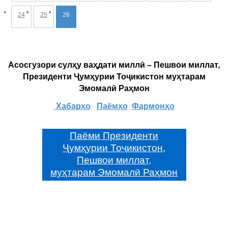
24
25
26
Асосгузори сулҳу ваҳдати миллӣ – Пешвои миллат,
Президенти Ҷумҳурии Тоҷикистон муҳтарам
Эмомалӣ Раҳмон
Хабарҳо
Паёмҳо
Фармонҳо
Паёми Президенти
Ҷумҳурии Тоҷикистон,
Пешвои миллат,
муҳтарам Эмомалӣ Раҳмон