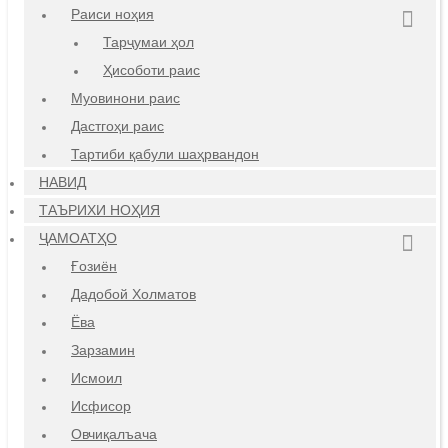
Раиси ноҳия
Тарҷумаи ҳол
Ҳисоботи раис
Муовинони раис
Дастгоҳи раис
Тартиби қабули шаҳрвандон
НАВИД
ТАЪРИХИ НОҲИЯ
ҶАМОАТҲО
Ғозиён
Дадобой Холматов
Ёва
Зарзамин
Исмоил
Исфисор
Овчиқалъача