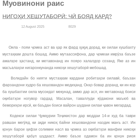
Муовинони раис
НИГОҲИ ХЕШУТАБОРӢ: ЧӢ БОЯД КАРД?
12 August 2025
8029
Оила - пояи ҷомеа аст ва ҳар як фард ҳуқуқ дорад, ки оилаи хушбахту
мустаҳкам дошта бошад. Аммо мутаассифона, дар ҷомеаи имрӯза баъзе
амалҳое ҳастанд, ки метавонанд ин пояро халалдор созанд. Яке аз ин
масъалаҳои нигаронкунанда никоҳи хешутаборӣ мебошад.
Волидайн бо нияти мустаҳкам кардани робитаҳои оилавӣ, баъзан
фарзандони худро ба хешовандон медиҳанд. Онҳо бовар доранд, ки ин кор
ба хушбахтии оила мусоидат мекунад, аммо дар асл, ин метавонад боиси
оқибатҳои ногувор гардад. Масалан, таваллуди кӯдакони маъюб ва
бемориҳои ирсӣ, ки баъдан боиси вайрон шудани оилаи ҷавон мегардад.
Кодекси оилаи Ҷумҳурии Тоҷикистон дар моддаи 14-и худ ба таври
равшан мегӯяд, ки ақди никоҳ байни хешовандони наздик манъ аст. Ин
қонун барои ҳифзи солимии насл ва ҷомеа аз оқибатҳои манфии никоҳи
хешутаборӣ қабул шудааст. Аммо баъзе одамон ба ин қонун риоя