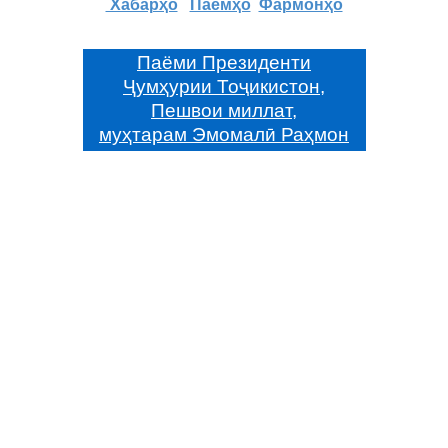
Хабарҳо
Паёмҳо
Фармонҳо
Паёми Президенти
Ҷумҳурии Тоҷикистон,
Пешвои миллат,
муҳтарам Эмомалӣ Раҳмон