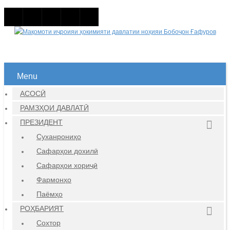
Menu
АСОСӢ
РАМЗҲОИ ДАВЛАТӢ
ПРЕЗИДЕНТ
Суханрониҳо
Сафарҳои дохилӣ
Сафарҳои хориҷӣ
Фармонҳо
Паёмҳо
РОҲБАРИЯТ
Сохтор