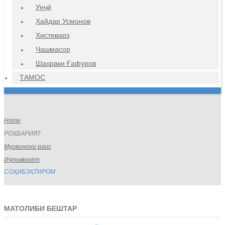
Унҷӣ
Ҳайдар Усмонов
Хистеварз
Чашмасор
Шаҳраки Ғафуров
ТАМОС
Home
РОҲБАРИЯТ
Муовинони раис
Иҷтимоиёт
СОҲИБЭҲТИРОМ
МАТОЛИБИ БЕШТАР