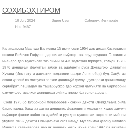
СОҲИБЭҲТИРОМ
19 July 2024
Super User
Category:
Иҷтимоиёт
Hits: 9487
Қаландарова Мавлуда Валиевна 15 июли соли 1954 дар деҳаи Хистеварзи
ноҳияи Бобоҷон Ғафуров дар оилаи омӯзгор таваллуд шудааст. Таҳсилоти
миёнаро дар муассисаи таълимии №4-и зодгоҳаш гирифта, солҳои 1970-
1976 донишҷӯи факултаи забон ва адабиёти руси Донишгоҳи давлатии
Хуҷанд (Инс-титути давлатии педагогии шаҳри Ленинобод) буд. Ҳанӯз аз
овони ҷавонӣ ва махсусан солҳои донишҷӯӣ ҳамчун духтараки донишманду
серғайрат, пешқадам ва ташаббускор дар корҳои ҷамъиятӣ ва баргузории
озмуну фестивалҳои донишгоҳи олӣ иштироки фаъолона дошт.
Соли 1975 бо Қурбонбой Ҳоҷибобоев - сокини деҳоти Овчиқалъача оила
барпо карда, баъд аз хатми донишгоҳ фаъолияти меҳнатии худро ҳамчун
омӯзгори фанни забон ва адабиёти рус дар муассисаи таҳсилоти миёнаи
умумии №8-и деҳоти Овчиқалъача оғоз намуд. Муаллимаи ҷавону навовар
Мавлуда Қаландарова дар як муддати кӯтоҳ, яъне соли 1997 ба вазифаи