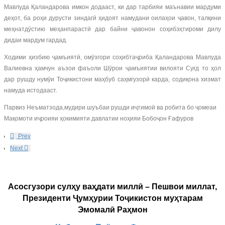
Мавлуда Қаландарова имкон додааст, ки дар тарбияи маънавии мардуми
деҳот, ба роҳи дурусти зиндагӣ ҳидоят намудани оилаҳои ҷавон, талқини
меҳнатдӯстию меҳанпарастӣ дар байни ҷавонон соҳибэҳтироми дилу
дидаи мардум гардад.
Ходими ҳизбию ҷамъиятӣ, омӯзгори соҳибтаҷриба Қаландарова Мавлуда
Валиевна ҳамчун аъзои фаъоли Шӯрои ҷамъиятии вилояти Суғд то ҳол
дар рушду нумӯи Тоҷикистони маҳбуб саҳмгузорӣ карда, содиқона хизмат
намуда истодааст.
Парвиз Неъматзода,мудири шуъбаи рушди иҷтимоӣ ва робита бо ҷомеаи
Мақомоти иҷроияи ҳокимияти давлатии ноҳияи Бобоҷон Ғафуров
Prev
Next
Асосгузори сулҳу ваҳдати миллӣ – Пешвои миллат,
Президенти Ҷумҳурии Тоҷикистон муҳтарам
Эмомалӣ Раҳмон