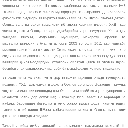
ҷонишини директор оид ба корҳои тарбиявии муассисаи таълимии №8
таъин гардида, то соли 2002 бомуваффақият кор кардааст. Дар баробари
фаъолияти омӯзгорӣ вазифаҳои ҷамъиятии раиси Шӯрои занони деҳоти
Овчиқалъача ва раиси ташкилоти ибтидоии Кумитаи иҷроияи ҲХДТ дар
ҷамоати деҳоти Овчиқалъачаро уҳдабароёна иҷро намудааст. Хислатҳои
ҳамидаи инсонӣ, маданияти муошират, маҳорату кордонӣ ва
масъулиятшиносии ӯ буд, ки аз соли 2003 то соли 2011 дар мансаби
муовини раиси Ҷамоати деҳоти Овчиқалъача кору фаъолият намуда, дар
соҳаи хизмати давлатӣ, баланд бардоштани маърифати занону духтарон,
пешгирии ҷиноят-содиркунӣ, устувории оилаҳои ҷавон ва умуман иҷрои
босифатонаи уҳдадориҳои мансабӣ ба муваффақиятҳо ноил гардидааст.
Аз соли 2014 то соли 2019 дар вазифаи муовини озоди Кумиҷроияи
ноҳиявии ҲХДТ дар ҷамоати деҳоти Овчиқалъача кору фаъолият намуда,
ҷиҳати амалисозии нишондод-ҳои Оиннномаи ҳизбӣ ва иҷрои супоришоти
мақомоти болоӣ дар деҳот нақши муассир гузоштааст. Бо баробари ба
нафақа баромадан фаъолияти омӯзгориро идома дода, ҳамчун раиси
ташкилоти ибтидоии Шӯрои собиқадорони меҳнати Овчи-қалъача кору
фаъолият намуда истодааст.
Таҷрибаи ибратомӯзи зиндагӣ ва фаъолияти намунавии меҳнатӣ ба