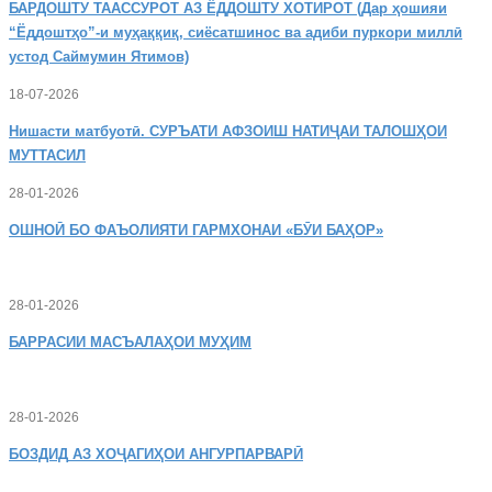
БАРДОШТУ
ТААССУРОТ АЗ ЁДДОШТУ ХОТИРОТ (Дар ҳошияи
“Ёддоштҳо”-и муҳаққиқ, сиёсатшинос ва адиби пуркори миллӣ
устод Саймумин Ятимов)
18-07-2026
Нишасти
матбуотӣ. СУРЪАТИ АФЗОИШ НАТИҶАИ ТАЛОШҲОИ
МУТТАСИЛ
28-01-2026
ОШНОӢ
БО ФАЪОЛИЯТИ ГАРМХОНАИ «БӮИ БАҲОР»
28-01-2026
БАРРАСИИ МАСЪАЛАҲОИ МУҲИМ
28-01-2026
БОЗДИД
АЗ ХОҶАГИҲОИ АНГУРПАРВАРӢ