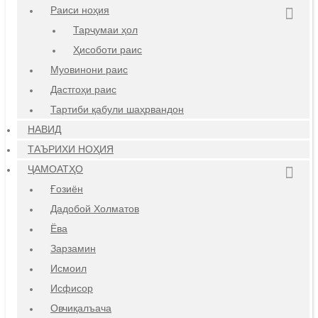
Раиси ноҳия
Тарҷумаи ҳол
Ҳисоботи раис
Муовинони раис
Дастгоҳи раис
Тартиби қабули шаҳрвандон
НАВИД
ТАЪРИХИ НОҲИЯ
ҶАМОАТҲО
Ғозиён
Дадобой Холматов
Ёва
Зарзамин
Исмоил
Исфисор
Овчиқалъача