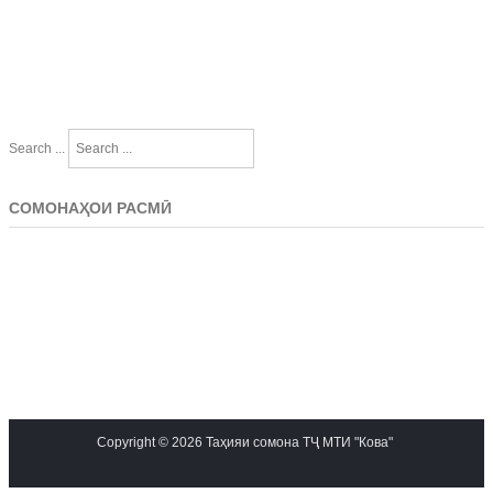
Search ...
СОМОНАҲОИ РАСМӢ
Copyright © 2026 Таҳияи сомона ТҶ МТИ "Кова"