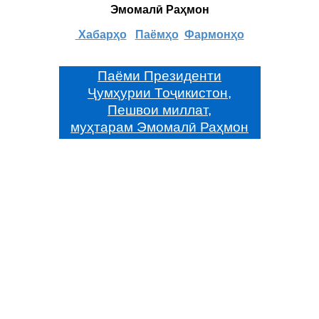
Эмомалӣ Раҳмон
Хабарҳо
Паёмҳо
Фармонҳо
Паёми Президенти
Ҷумҳурии Тоҷикистон,
Пешвои миллат,
муҳтарам Эмомалӣ Раҳмон