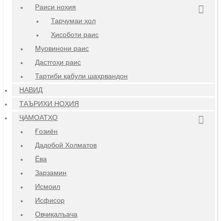
Раиси ноҳия
Тарҷумаи ҳол
Ҳисоботи раис
Муовинони раис
Дастгоҳи раис
Тартиби қабули шаҳрвандон
НАВИД
ТАЪРИХИ НОҲИЯ
ҶАМОАТҲО
Ғозиён
Дадобой Холматов
Ёва
Зарзамин
Исмоил
Исфисор
Овчиқалъача