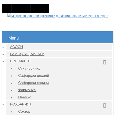
Menu
АСОСӢ
РАМЗҲОИ ДАВЛАТӢ
ПРЕЗИДЕНТ
Суханрониҳо
Сафарҳои дохилӣ
Сафарҳои хориҷӣ
Фармонҳо
Паёмҳо
РОҲБАРИЯТ
Сохтор