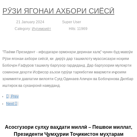
РӮЗИ ЯГОНАИ АХБОРИ СИЁСӢ
21 January 2024
Super User
Category:
Иҷтимоиёт
Hits: 11969
"Паёми Президент - ифодагари ормонҳои деринаи халқ" чунин буд мавзӯи
Рӯзи ягонаи ахбори сиёсӣ, ки дирӯз дар ташкилоту муассисаҳои ноҳияи
Бобоҷон Ғафуров ташкилу баргузор гардиданд. Дар баргузории мулоқоти
сокинони деҳоти Исфисор аъзои гурӯҳи тарғиботии мақомоти иҷроияи
ҳокимияти давлатии вилояти Суғд Одинаев Алиҷон ва Бобоҷонова Дилбар
иштирок ва суханронӣ намуданд.
Prev
Next
Асосгузори сулҳу ваҳдати миллӣ – Пешвои миллат,
Президенти Ҷумҳурии Тоҷикистон муҳтарам