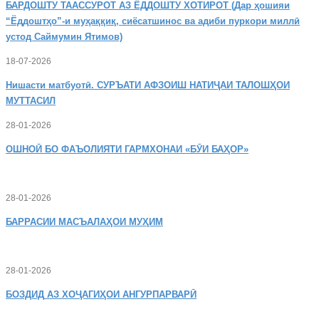
БАРДОШТУ
ТААССУРОТ АЗ ЁДДОШТУ ХОТИРОТ (Дар ҳошияи
“Ёддоштҳо”-и муҳаққиқ, сиёсатшинос ва адиби пуркори миллӣ
устод Саймумин Ятимов)
18-07-2026
Нишасти
матбуотӣ. СУРЪАТИ АФЗОИШ НАТИҶАИ ТАЛОШҲОИ
МУТТАСИЛ
28-01-2026
ОШНОӢ
БО ФАЪОЛИЯТИ ГАРМХОНАИ «БӮИ БАҲОР»
28-01-2026
БАРРАСИИ МАСЪАЛАҲОИ МУҲИМ
28-01-2026
БОЗДИД
АЗ ХОҶАГИҲОИ АНГУРПАРВАРӢ