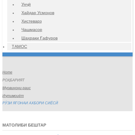
Унҷӣ
Ҳайдар Усмонов
Хистеварз
Чашмасор
Шаҳраки Ғафуров
ТАМОС
Home
РОҲБАРИЯТ
Муовинони раис
Иҷтимоиёт
РӮЗИ ЯГОНАИ АХБОРИ СИЁСӢ
МАТОЛИБИ БЕШТАР