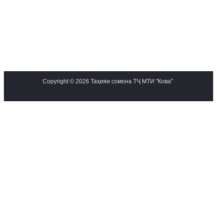
Copyright © 2026 Таҳияи сомона ТҶ МТИ "Кова"