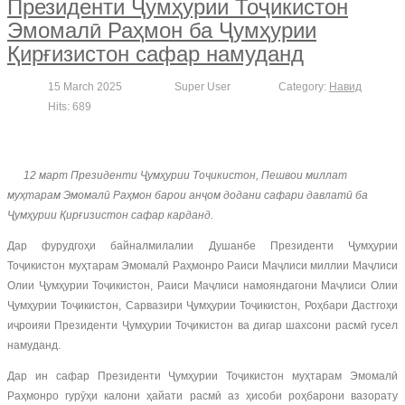
Президенти Ҷумҳурии Тоҷикистон
Эмомалӣ Раҳмон ба Ҷумҳурии
Қирғизистон сафар намуданд
15 March 2025
Super User
Category:
Навид
Hits: 689
12 март Президенти Ҷумҳурии Тоҷикистон, Пешвои миллат
муҳтарам Эмомалӣ Раҳмон барои анҷом додани сафари давлатӣ ба
Ҷумҳурии Қирғизистон сафар карданд.
Дар фурудгоҳи байналмилалии Душанбе Президенти Ҷумҳурии
Тоҷикистон муҳтарам Эмомалӣ Раҳмонро Раиси Маҷлиси миллии Маҷлиси
Олии Ҷумҳурии Тоҷикистон, Раиси Маҷлиси намояндагони Маҷлиси Олии
Ҷумҳурии Тоҷикистон, Сарвазири Ҷумҳурии Тоҷикистон, Роҳбари Дастгоҳи
иҷроияи Президенти Ҷумҳурии Тоҷикистон ва дигар шахсони расмӣ гусел
намуданд.
Дар ин сафар Президенти Ҷумҳурии Тоҷикистон муҳтарам Эмомалӣ
Раҳмонро гурӯҳи калони ҳайати расмӣ аз ҳисоби роҳбарони вазорату