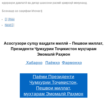
идораҳои давлатӣ ва дигар шахсони расмӣ ҳамроҳӣ мекунанд.
Бознашр аз саҳифаи khovar.tj
Prev
Next
Асосгузори сулҳу ваҳдати миллӣ – Пешвои миллат,
Президенти Ҷумҳурии Тоҷикистон муҳтарам
Эмомалӣ Раҳмон
Хабарҳо
Паёмҳо
Фармонҳо
Паёми Президенти
Ҷумҳурии Тоҷикистон,
Пешвои миллат,
муҳтарам Эмомалӣ Раҳмон