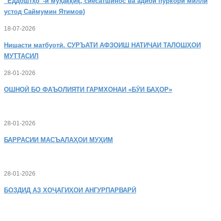
“Ёддоштҳо”-и муҳаққиқ, сиёсатшинос ва адиби пуркори миллӣ
устод Саймумин Ятимов)
18-07-2026
Нишасти
матбуотӣ. СУРЪАТИ АФЗОИШ НАТИҶАИ ТАЛОШҲОИ
МУТТАСИЛ
28-01-2026
ОШНОӢ
БО ФАЪОЛИЯТИ ГАРМХОНАИ «БӮИ БАҲОР»
28-01-2026
БАРРАСИИ МАСЪАЛАҲОИ МУҲИМ
28-01-2026
БОЗДИД
АЗ ХОҶАГИҲОИ АНГУРПАРВАРӢ