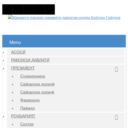
Menu
АСОСӢ
РАМЗҲОИ ДАВЛАТӢ
ПРЕЗИДЕНТ
Суханрониҳо
Сафарҳои дохилӣ
Сафарҳои хориҷӣ
Фармонҳо
Паёмҳо
РОҲБАРИЯТ
Сохтор