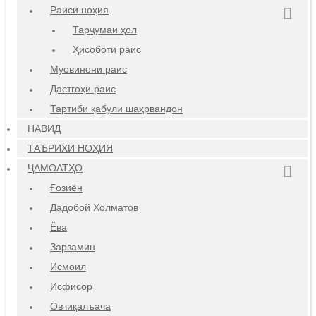
Раиси ноҳия
Тарҷумаи ҳол
Ҳисоботи раис
Муовинони раис
Дастгоҳи раис
Тартиби қабули шаҳрвандон
НАВИД
ТАЪРИХИ НОҲИЯ
ҶАМОАТҲО
Ғозиён
Дадобой Холматов
Ёва
Зарзамин
Исмоил
Исфисор
Овчиқалъача