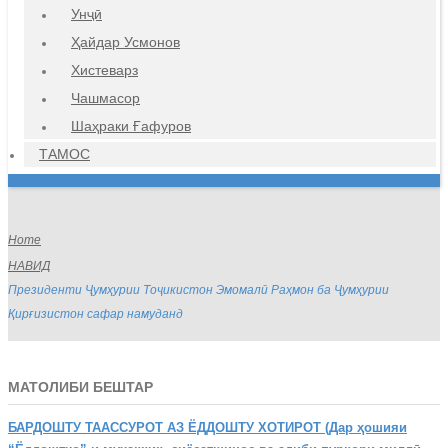
Унҷӣ
Ҳайдар Усмонов
Хистеварз
Чашмасор
Шаҳраки Ғафуров
ТАМОС
Home
НАВИД
Президенти Ҷумҳурии Тоҷикистон Эмомалӣ Раҳмон ба Ҷумҳурии
Қирғизистон сафар намуданд
МАТОЛИБИ БЕШТАР
БАРДОШТУ
ТААССУРОТ АЗ ЁДДОШТУ ХОТИРОТ (Дар ҳошияи