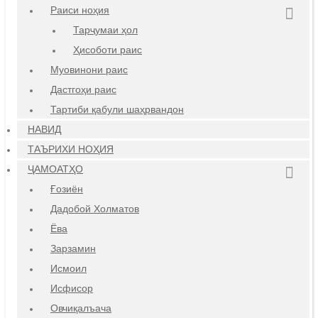
Раиси ноҳия
Тарҷумаи ҳол
Ҳисоботи раис
Муовинони раис
Дастгоҳи раис
Тартиби қабули шаҳрвандон
НАВИД
ТАЪРИХИ НОҲИЯ
ҶАМОАТҲО
Ғозиён
Дадобой Холматов
Ёва
Зарзамин
Исмоил
Исфисор
Овчиқалъача