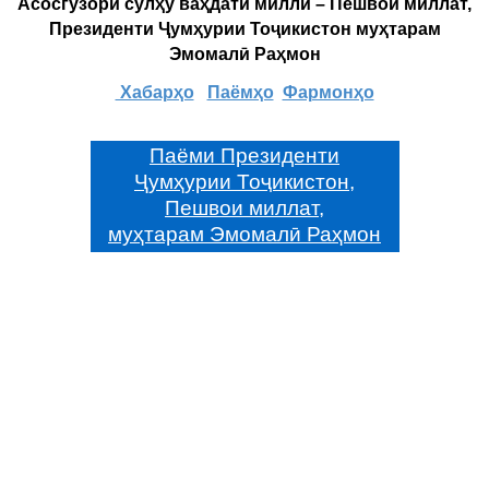
Асосгузори сулҳу ваҳдати миллӣ – Пешвои миллат,
Президенти Ҷумҳурии Тоҷикистон муҳтарам
Эмомалӣ Раҳмон
Хабарҳо
Паёмҳо
Фармонҳо
Паёми Президенти
Ҷумҳурии Тоҷикистон,
Пешвои миллат,
муҳтарам Эмомалӣ Раҳмон