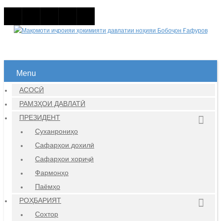
Menu
АСОСӢ
РАМЗҲОИ ДАВЛАТӢ
ПРЕЗИДЕНТ
Суханрониҳо
Сафарҳои дохилӣ
Сафарҳои хориҷӣ
Фармонҳо
Паёмҳо
РОҲБАРИЯТ
Сохтор