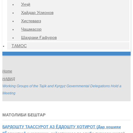
Унҷӣ
Ҳайдар Усмонов
Хистеварз
Чашмасор
Шаҳраки Ғафуров
ТАМОС
Home
НАВИД
Working Groups of the Tajik and Kyrgyz Governmental Delegations Hold a
Meeting
МАТОЛИБИ БЕШТАР
БАРДОШТУ
ТААССУРОТ АЗ ЁДДОШТУ ХОТИРОТ (Дар ҳошияи