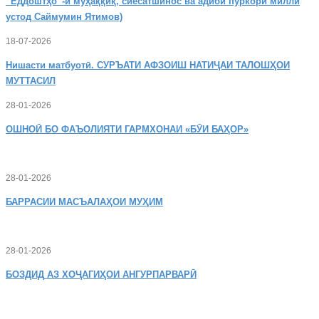
“Ёддоштҳо”-и муҳаққиқ, сиёсатшинос ва адиби пуркори миллӣ
устод Саймумин Ятимов)
18-07-2026
Нишасти
матбуотӣ. СУРЪАТИ АФЗОИШ НАТИҶАИ ТАЛОШҲОИ
МУТТАСИЛ
28-01-2026
ОШНОӢ
БО ФАЪОЛИЯТИ ГАРМХОНАИ «БӮИ БАҲОР»
28-01-2026
БАРРАСИИ МАСЪАЛАҲОИ МУҲИМ
28-01-2026
БОЗДИД
АЗ ХОҶАГИҲОИ АНГУРПАРВАРӢ