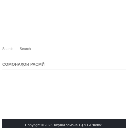
Search ...
СОМОНАҲОИ РАСМӢ
Copyright © 2026 Таҳияи сомона ТҶ МТИ "Кова"