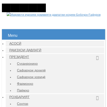
Menu
АСОСӢ
РАМЗҲОИ ДАВЛАТӢ
ПРЕЗИДЕНТ
Суханрониҳо
Сафарҳои дохилӣ
Сафарҳои хориҷӣ
Фармонҳо
Паёмҳо
РОҲБАРИЯТ
Сохтор