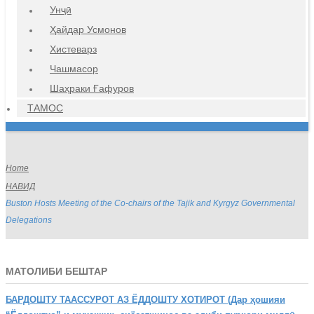
Унҷӣ
Ҳайдар Усмонов
Хистеварз
Чашмасор
Шаҳраки Ғафуров
ТАМОС
Home
НАВИД
Buston Hosts Meeting of the Co-chairs of the Tajik and Kyrgyz Governmental
Delegations
МАТОЛИБИ БЕШТАР
БАРДОШТУ
ТААССУРОТ АЗ ЁДДОШТУ ХОТИРОТ (Дар ҳошияи