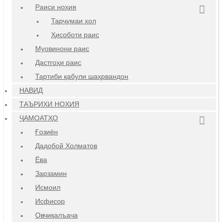
Раиси ноҳия
Тарҷумаи ҳол
Ҳисоботи раис
Муовинони раис
Дастгоҳи раис
Тартиби қабули шаҳрвандон
НАВИД
ТАЪРИХИ НОҲИЯ
ҶАМОАТҲО
Ғозиён
Дадобой Холматов
Ёва
Зарзамин
Исмоил
Исфисор
Овчиқалъача