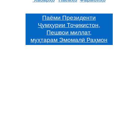
Паёми Президенти
Ҷумҳурии Тоҷикистон,
Пешвои миллат,
муҳтарам Эмомалӣ Раҳмон