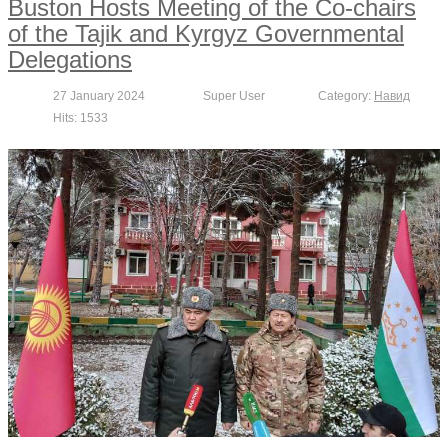
Buston Hosts Meeting of the Co-chairs
of the Tajik and Kyrgyz Governmental
Delegations
27 January 2024
Super User
Category:
Навид
Hits: 1533