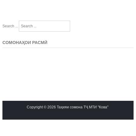
Search ...
СОМОНАҲОИ РАСМӢ
Copyright © 2026 Таҳияи сомона ТҶ МТИ "Кова"