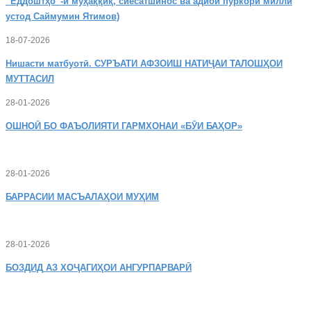
“Ёддоштҳо”-и муҳаққиқ, сиёсатшинос ва адиби пуркори миллӣ
устод Саймумин Ятимов)
18-07-2026
Нишасти
матбуотӣ. СУРЪАТИ АФЗОИШ НАТИҶАИ ТАЛОШҲОИ
МУТТАСИЛ
28-01-2026
ОШНОӢ
БО ФАЪОЛИЯТИ ГАРМХОНАИ «БӮИ БАҲОР»
28-01-2026
БАРРАСИИ МАСЪАЛАҲОИ МУҲИМ
28-01-2026
БОЗДИД
АЗ ХОҶАГИҲОИ АНГУРПАРВАРӢ