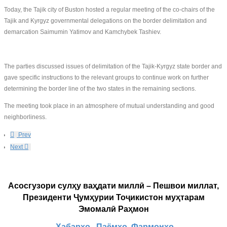
Today, the Tajik city of Buston hosted a regular meeting of the co-chairs of the
Tajik and Kyrgyz governmental delegations on the border delimitation and
demarcation Saimumin Yatimov and Kamchybek Tashiev.
The parties discussed issues of delimitation of the Tajik-Kyrgyz state border and
gave specific instructions to the relevant groups to continue work on further
determining the border line of the two states in the remaining sections.
The meeting took place in an atmosphere of mutual understanding and good
neighborliness.
Prev
Next
Асосгузори сулҳу ваҳдати миллӣ – Пешвои миллат,
Президенти Ҷумҳурии Тоҷикистон муҳтарам
Эмомалӣ Раҳмон
Хабарҳо
Паёмҳо
Фармонҳо