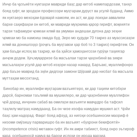
Инҷо ба ҷузъиёти нуктаҳои мавриди баҳс дар китоб намепардозам, танҳо
бояд гуфт, ки эродҳои профессори муҳтарам дуруст ва усулӣ буданд. Аммо
як нуктаеро мехоҳам ёдоварӣ намоям, ин аст, ки дар лоиҳаи аввалияи
бархе саҳифаҳои он китоб, ки мавриди муҳокима қарор гирифт, воқеияти
тарзи тафаккури ҷомеаи илмӣ ва умуман андешаи дугона дар зеҳни
ҷомеаи мо ба намоиш омада буд. Зеро мо ҳудуди 70 тақриз аз муассисаҳои
илмӣ ва донишгоҳҳо (роҷеъ ба муҳтавои ҳар боб то 3 тақриз) гирифтем. Он
ҳам баъди ислоҳ ва таҳрир, ки ба ҳайси ҳамоҳангсози гурӯҳи таҳиягар
анҷом додем. Ҳеҷ муқарризе ба масъалаи тарзи ҷаҳонбинӣ ва зикри
масъалаҳои усулӣ дар китоб изҳори назар накард. Баръакс, муаллифонро
дар баъзе маврид ба эҳёи дидгоҳи замони Шӯравӣ дар нисбат ба масъала
муттаҳам месохтанд.
Бинобар ин, муаллифи муҳтарам вазъиятеро, ки дар таҳияи китобҳои
дарсӣ, барномаи таълимӣ ва мушкилеро, ки дар ҷаҳонбинии муаллифон
ҷой дорад, инчунин сабаб ва омилҳои вазъияти мавҷудро ба тафсил
таҳлилу матраҳ намудаанд. Ба он чизе изофа намудан мушкил аст. Ҷойи
баҳс ҳам надорад. Фақат бояд афзуд, аз нигоҳи осебшиносии маориф ё
низоми омӯзишу парваришро ба ин вазъият «буҳрони бекифоятӣ»
(incompetence crisis) метавон гуфт. Ин як амри табиист, бояд онро эътироф
кард, осебшиносӣ намуд ва барои ислоҳи он ирода варзид.