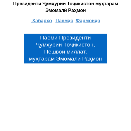
Президенти Ҷумҳурии Тоҷикистон муҳтарам
Эмомалӣ Раҳмон
Хабарҳо
Паёмҳо
Фармонҳо
Паёми Президенти
Ҷумҳурии Тоҷикистон,
Пешвои миллат,
муҳтарам Эмомалӣ Раҳмон