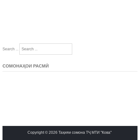
Search ...
СОМОНАҲОИ РАСМӢ
Copyright © 2026 Таҳияи сомона ТҶ МТИ "Кова"