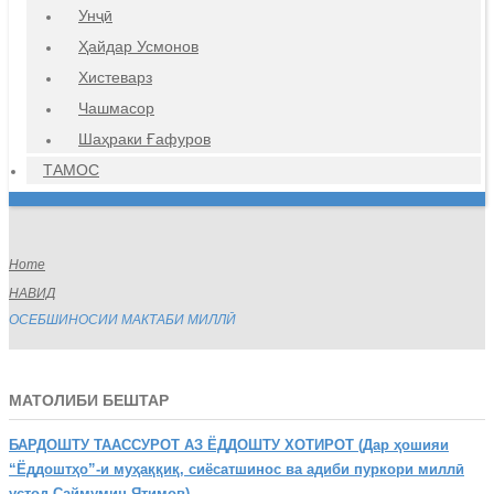
Унҷӣ
Ҳайдар Усмонов
Хистеварз
Чашмасор
Шаҳраки Ғафуров
ТАМОС
Home
НАВИД
ОСЕБШИНОСИИ МАКТАБИ МИЛЛӢ
МАТОЛИБИ БЕШТАР
БАРДОШТУ
ТААССУРОТ АЗ ЁДДОШТУ ХОТИРОТ (Дар ҳошияи
“Ёддоштҳо”-и муҳаққиқ, сиёсатшинос ва адиби пуркори миллӣ
устод Саймумин Ятимов)