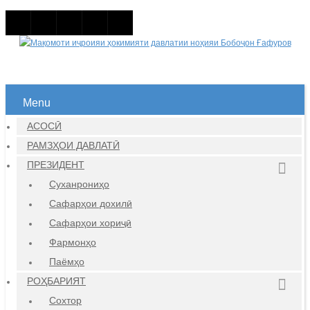
Menu
АСОСӢ
РАМЗҲОИ ДАВЛАТӢ
ПРЕЗИДЕНТ
Суханрониҳо
Сафарҳои дохилӣ
Сафарҳои хориҷӣ
Фармонҳо
Паёмҳо
РОҲБАРИЯТ
Сохтор