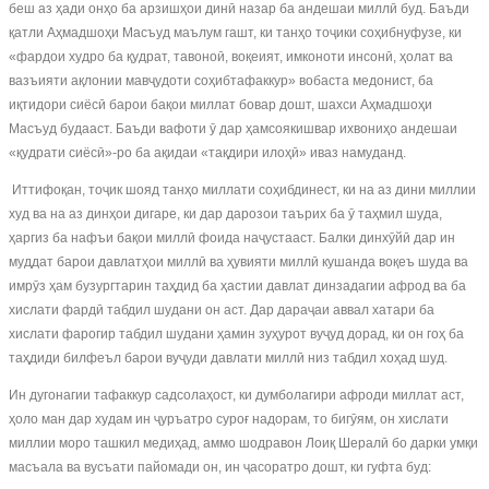
беш аз ҳади онҳо ба арзишҳои динӣ назар ба андешаи миллӣ буд. Баъди
қатли Аҳмадшоҳи Масъуд маълум гашт, ки танҳо тоҷики соҳибнуфузе, ки
«фардои худро ба қудрат, тавоноӣ, воқеият, имконоти инсонӣ, ҳолат ва
вазъияти ақлонии мавҷудоти соҳибтафаккур» вобаста медонист, ба
иқтидори сиёсӣ барои бақои миллат бовар дошт, шахси Аҳмадшоҳи
Масъуд будааст. Баъди вафоти ӯ дар ҳамсоякишвар ихвониҳо андешаи
«қудрати сиёсӣ»-ро ба ақидаи «тақдири илоҳӣ» иваз намуданд.
Иттифоқан, тоҷик шояд танҳо миллати соҳибдинест, ки на аз дини миллии
худ ва на аз динҳои дигаре, ки дар дарозои таърих ба ӯ таҳмил шуда,
ҳаргиз ба нафъи бақои миллӣ фоида наҷустааст. Балки динхӯйӣ дар ин
муддат барои давлатҳои миллӣ ва ҳувияти миллӣ кушанда воқеъ шуда ва
имрӯз ҳам бузургтарин таҳдид ба ҳастии давлат динзадагии афрод ва ба
хислати фардӣ табдил шудани он аст. Дар дараҷаи аввал хатари ба
хислати фарогир табдил шудани ҳамин зуҳурот вуҷуд дорад, ки он гоҳ ба
таҳдиди билфеъл барои вуҷуди давлати миллӣ низ табдил хоҳад шуд.
Ин дугонагии тафаккур садсолаҳост, ки думболагири афроди миллат аст,
ҳоло ман дар худам ин ҷуръатро суроғ надорам, то бигӯям, он хислати
миллии моро ташкил медиҳад, аммо шодравон Лоиқ Шералӣ бо дарки умқи
масъала ва вусъати пайомади он, ин ҷасоратро дошт, ки гуфта буд: