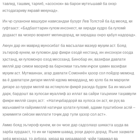
тавлид, ташвиқ, тарғиб, «асоснок» ва барои мутеъшавӣ ба онҳо
истодагариву якравӣ мекунад».
Ин ҷо суханони машҳури нависандаи бузург Лев Толстой ба ёд меояд, ки
гуфтааст: «Бадбахттарин ғулом инсонест, ки хиради худро ба ғуломӣ
додааст ва чизеро воқеият мепиндорад, ки хирадаш онро қабул надорад».
Акнун дар ин маврид муносибат ба масъалаи мазкур муҳим аст. Бояд
эътироф кунем, ки ғуломон дар фикри озодӣ нестанд, ин инсонҳои озода
ҳастанд, ки ғуломонро озод месозанд. Бинобар ин, вазифаи давлати
миллӣ дар симои маориф ва барномаи таълим иҷрои ҳамин вазифаи
муҳим аст. Мутмаинан, агар давлати Сомониён ҳазор сол пойдор мемонд
ва ё давлатҳои дигари миллӣ идома мекарданд, мо ҳоло ба як марҳили
дигаре аз ғурури миллӣ ва истиқлоли фикрӣ расида будем. Ба ин маънӣ
дарк, бардошт ва хулосаи муаллиф аз иллат ва сайри таърихии таҳаввули
фикри миллӣ саҳеҳ аст: «Натиҷабардорӣ ва хулоса он аст, ки руҳ ва
маънавиёти ғайримиллӣ натиҷаи ҳолати ғуломӣ, адами пуштибони аслӣ –
ҳокимияти сиёсии миллати тоҷик дар тули ҳазор сол аст».
Аммо бояд эътироф кунем, ки он чизе дар садсолаҳо шикаста шуда ва
зарба хурдааст, то ин ки тармим шавад, роҳи дароз дорад. Яъне заҳмати
зиёд мехоҳад, то дубора, хирад ва хирадварзӣ, ҷойи таваккал ва