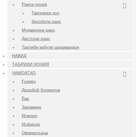
Раиси ноҳия
Тарҷумаи ҳол
Ҳисоботи раис
Муовинони раис
Дастгоҳи раис
Тартиби қабули шаҳрвандон
НАВИД
ТАЪРИХИ НОҲИЯ
ҶАМОАТҲО
Ғозиён
Дадобой Холматов
Ёва
Зарзамин
Исмоил
Исфисор
Овчиқалъача