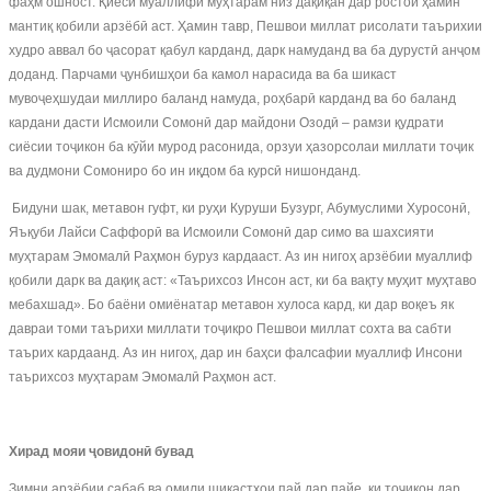
фаҳм ошност. Қиёси муаллифи муҳтарам низ дақиқан дар ростои ҳамин
мантиқ қобили арзёбӣ аст. Ҳамин тавр, Пешвои миллат рисолати таърихии
худро аввал бо ҷасорат қабул карданд, дарк намуданд ва ба дурустӣ анҷом
доданд. Парчами ҷунбишҳои ба камол нарасида ва ба шикаст
мувоҷеҳшудаи миллиро баланд намуда, роҳбарӣ карданд ва бо баланд
кардани дасти Исмоили Сомонӣ дар майдони Озодӣ – рамзи қудрати
сиёсии тоҷикон ба кӯйи мурод расонида, орзуи ҳазорсолаи миллати тоҷик
ва дудмони Сомониро бо ин иқдом ба курсӣ нишонданд.
Бидуни шак, метавон гуфт, ки руҳи Куруши Бузург, Абумуслими Хуросонӣ,
Яъқуби Лайси Саффорӣ ва Исмоили Сомонӣ дар симо ва шахсияти
муҳтарам Эмомалӣ Раҳмон буруз кардааст. Аз ин нигоҳ арзёбии муаллиф
қобили дарк ва дақиқ аст: «Таърихсоз Инсон аст, ки ба вақту муҳит муҳтаво
мебахшад». Бо баёни омиёнатар метавон хулоса кард, ки дар воқеъ як
давраи томи таърихи миллати тоҷикро Пешвои миллат сохта ва сабти
таърих кардаанд. Аз ин нигоҳ, дар ин баҳси фалсафии муаллиф Инсони
таърихсоз муҳтарам Эмомалӣ Раҳмон аст.
Хирад мояи
ҷ
овидон
ӣ
бувад
Зимни арзёбии сабаб ва омили шикастҳои пай дар пайе, ки тоҷикон дар