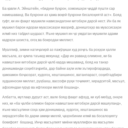
Ба қавли А. Эйнштейн, «бидуни буҳрон, озмоишҳои ҷиддӣ пушти сар
намешаванд. Ва буҳрони аз ҳама воқеӣ буҳрони бесалоҳиятӣ аст». Бояд
гуфт, ки ин фақат мушкили нависандагони китобҳои дарсӣ нест. Ин ба як
мушкил барои идораи муассисаҳои маориф, донишгоҳҳо ва муассисаҳои
илмӣ низ табдил шудааст. Яъне мушкил ин ҷо умдатан мушкили адами
кадрҳои шоиста, огоҳ ва боиродаи миллист.
Муаллиф, зимни натиҷагирӣ аз пажӯҳиши худ роҷеъ ба роҳҳои ҳалли
масъала, аз ҷумла таъкид мекунад: «Дар ин раванд олимоне, ки ба
навиштани китобҳои дарсӣ ҷалб карда мешаванд, бояд на танҳо
донишманди соҳибтаҷриба, дар байни аҳли илм эътирофгардида,
ҳамзамон боҷасорат, худогоҳ, хештаншинос, ватанпараст, соҳибтадбири
худшиносии миллат, руҳбахш, вассофи руҳи тоҷикият, хирадситой, масъул,
афзояндаи ғурур ва ифтихори миллӣ бошанд».
Албатта, мутлақо дуруст аст, вале бояд фақат афзуд, ки хуб мебуд, онҳое
низ, ки «ба ҷалби олимон барои навиштани китобҳои дарсӣ машғуланд»,
яъне масъулини соҳа ҳам донишманд, худогоҳ, хештаншинос ва
хирадситойю бо дарки амиқи миллӣ, ҷаҳонбинии илмӣ ва босалоҳияту
бокифоят бошанд. Инҷо масъулият миёни муаллифон ва масъулин