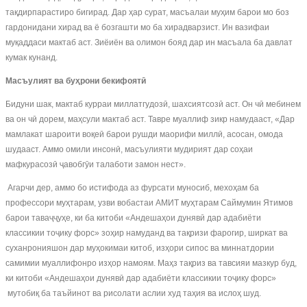
тақдирпарастиро бигирад. Дар ҳар сурат, масъалаи муҳим барои мо боз
гардонидани хирад ва ё бозгашти мо ба хирадварзист. Ин вазифаи
муқаддаси мактаб аст. Зиёиён ва олимон бояд дар ин масъала ба давлат
кумак кунанд.
Масъулият ва бу
ҳ
рони
бекифоят
ӣ
Бидуни шак, мактаб курраи миллатгудозӣ, шахсиятсозӣ аст. Он чӣ мебинем
ва он чӣ дорем, маҳсули мактаб аст. Тавре муаллиф зикр намудааст, «Дар
мамлакат шароити воқеӣ барои рушди маорифи миллӣ, асосан, омода
шудааст. Аммо омили инсонӣ, масъулияти мудирият дар соҳаи
мафкурасозӣ ҷавобгӯи талаботи замон нест».
Агарчи дер, аммо бо истифода аз фурсати муносиб, мехоҳам ба
профессори муҳтарам, узви вобастаи АМИТ муҳтарам Саймумин Ятимов
барои таваҷҷуҳе, ки ба китоби «Андешаҳои дунявӣ дар адабиёти
классикии тоҷику форс» зоҳир намуданд ва тақризи фарогир, ширкат ва
суханронияшон дар муҳокимаи китоб, изҳори сипос ва миннатдории
самимии муаллифонро изҳор намоям. Маҳз тақриз ва тавсияи мазкур буд,
ки китоби «Андешаҳои дунявӣ дар адабиёти классикии тоҷику форс»
мутобиқ ба таъйинот ва рисолати аслии худ таҳия ва ислоҳ шуд.