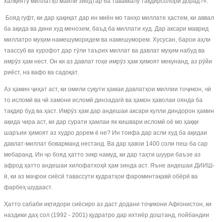
халқияту миллатҳо майли зиёдтар ба таваккалу тақдирсолорӣ дорад?».
Бояд гуфт, ки дар ҳақиқат дар ин миён мо танҳо миллате ҳастем, ки аввал
ба ақида ва дини худ менозем, баъд ба миллати худ. Дар аксари маврид
миллатро муҳим намешуморидем ва намешуморем. Хусусан, барои аҳли
таассуб ва хурофот дар тӯли таърих миллат ва давлат муҳим набуд ва
имрӯз ҳам нест. Он ки аз давлат гоҳе имрӯз ҳам ҳимоят мекунанд, аз рӯйи
риёст, на вафо ва садоқат.
Аз ҳамин ҷиҳат аст, ки омили суқути ҳамаи давлатҳои миллии тоҷикон, чӣ
то исломӣ ва чӣ замони исломӣ динзадагӣ ва ҳамон ҳаволаи оянда ба
тақдир буд ва ҳаст. Имрӯз ҳам дар андешаи аксари кулли диндорон ҳамин
ақида чира аст, ки дар сурати ҳамлаи як кишвари исломӣ оё мо ҳаққи
шаръии ҳимоят аз худро дорем ё не? Ин тоифа дар асли худ ба ақидаи
давлат-миллат боварманд нестанд. Ва дар ҳавои 1400 соли пеш ба сар
мебаранд. Ин ҷо бояд ҳатто зикр намуд, ки дар таҳти шуури баъзе аз
афрод ҳатто андешаи хилофатхоҳӣ ҳам зинда аст. Яъне андешаи ДИИШ-
ӣ, ки аз маҷрои сиёсӣ тавассути қудратҳои фароминтақавӣ обёрӣ ва
фарбеҳ шудааст.
Ҳатто сабаби иқтидори сиёсиро аз даст додани тоҷикони Афғонистон, ки
наздики даҳ сол (1992 - 2001) қудратро дар ихтиёр доштанд, пойбандии