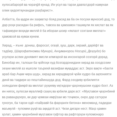
хулосабарорӣ ва чораҷӯӣ кунад. Ин усул ва тарзи давлатдорӣ намунаи
олии ҳидояткунандаи раҳбарист».
Албатта, ба қадри ин заҳматҳо бояд расид ва ба он посухи муносиб дод, то
дар роҳи расидан ба рифоъ, тавсеа ва ҳамзамон ташккули як хислат ва як
тафаккури воҳиди миллӣ ё ба ибораи шоир «яклахт сохтани миллат»
ҳамовозӣ ва кумак кунем.
Хирад, – яъне дониш, фаросат, огаҳӣ, ҳуш, дарк, зиракӣ, дарёфт ва
тадбир, (
Шарофатномаи Мунир
ӣ
,
Ан
ҷ
уманорои
Носир
ӣ
,
Де
ҳ
худо
) бо
усулҳои аслии дунявият мисли илмгароӣ ва инсонгароӣ созгорӣ дорад.
Бинобар ин, талоши ба ҷойгоҳи худ бозгардонидани хирад ва озодсозии
зеҳни миллӣ аз ишғоли таърихӣ вазифаи муқаддас аст. Зеро вақте «бахти
араб бар Аҷам чира шуд», хирад ва хирадварзӣ ҷойи худро ба ақлонияти
динӣ ва тақдири аз пештайиншуда дод. Фард озодиву қобилияти
зояндагии фикрӣ ва миллат руҳияву иқтидори ҷаҳонкушоии худро бохт. Аз
ин нигоҳ, хулосаи муаллиф саҳеҳ ва қобили дарк аст: «Муҳтавои ҷаҳонбинӣ
ва равандҳоеро, ки дар ҷомеаи имрӯзаи мо тоҷикон, онро дар сатҳҳои
гуногун, ба тарзи одӣ «пайравӣ ба фарҳанги бегона» меноманд, падидаи
маъмулӣ - ғуломии руҳӣ ва ақидатӣ аст. Чизи дигаре нест. Маҳз ҳамин
ҳолат, ҳамин ҷаҳонбинӣ муҳтавои гуфтор ва рафторҳои ғуломонаро