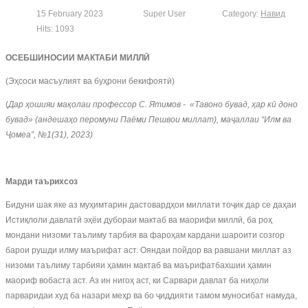
15 February 2023
Super User
Category:
Навид
Hits: 1093
ОСЕБШИНОСИИ МАКТАБИ МИЛЛ
Ӣ
(Эҳсоси масъулият ва буҳрони бекифоятӣ)
(
Д
ар
ҳ
ошияи
ма
қ
олаи
профессор
С
.
Ятимов
- «
Тавоно
бувад
,
ҳ
ар
к
ӣ
доно
бувад»
(
андеша
ҳ
о
перомуни
Паёми
Пешвои
миллат
),
ма
ҷ
аллаи
“Илм
ва
Ҷ
омеа”
,
№
1(31), 2023)
Марди таърихсоз
Бидуни шак яке аз муҳимтарин дастовардҳои миллати тоҷик дар се даҳаи
Истиқлоли давлатӣ эҳёи дубораи мактаб ва маорифи миллӣ, ба роҳ
мондани низоми таълиму тарбия ва фароҳам кардани шароити созгор
барои рушди илму маърифат аст. Ояндаи пойдор ва равшани миллат аз
низоми таълиму тарбияи ҳамин мактаб ва маърифатбахшии ҳамин
маориф вобаста аст. Аз ин нигоҳ аст, ки Сарвари давлат ба ниҳоли
парваридаи худ ба назари меҳр ва бо ҷиддияти тамом муносибат намуда,