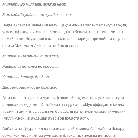
Миллати мо миллати яклахт нест,
З-ин сабаб хушдавлату хушбахт нест.
Вақте яклахт мешавем, ки навъи ҷаҳонбинӣ ва тарзи тафаккури воҳид,
усули тафаккури ягона, на бегона дошта бошем, то он замон миллат
намебошем. Ин давоми ҳамон андешаи шоири дигари забони тоҷикии
форсӣ Муҳаммад Иқбол аст, ки бовар дошт:
Миллат аз якрангии дил
ҳ
ост
ӣ,
Равшан аз як ҷ
илва
ин синостӣ.
Қавмро андешаҳ
о
бояд
яке,
Дар замираш муддао бояд яке.
Аз ин манзар, хулосаи муаллиф роҷеъ ба аҳамияти усули ташаккули
андешаи воҳиди миллӣ, қобили таваҷҷуҳ аст: «Муваффақияти миллат,
таъмини амният ва рушди он ба раванд ва натиҷаи ҷамъиятикунонии
(милликунонии) андешаи аъзои он вобаста аст».
Албатта, мафкура ё идеологияи давлатӣ ҳамеша бар мабнои бовару
ормонҳои миллӣ, ки маҷмуи ҳаёти фарҳангӣ, сиёсӣ ва иҷтимоии