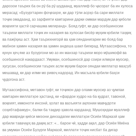
дарозои таърих ба он рӯ ба рӯ шудаанд, муаллиф бо ҷасорат ба ин хулоса
мерасад: «Бузургтарин фоҷеаҳое, ки дар тӯли асрҳо ба сари миллати
тоҷик омадаанд, аз зарфияти камтарини дарки оммаи мардум дар қиболи
воқеияти ҳастӣ сарчашма мегиранд». Бояд гуфт, ки дар осебшиносии
таърихи миллати тоҷик ин назария ва хулосаи бисёр муҳим қобили таҳқиқ
ва пажӯҳиш аст. Ҳам таърихнигорӣ ва ҳам оянданигарии мо бояд бар
мабнои ҳамин назария ва ҳамин андеша шакл бигирад. Мутаассифона, то
кунун ҳеҷ яке аз бузургони мо аз ин манзар таърихи моро мӯшикофӣ ва
осебшиносӣ накардааст. Умуман, осебшиносӣ дар соири илмҳои муосир,
хусусан, осебшиносии таърих асли муҳим барои ояндаи миллатҳо маҳсуб
мешавад, ки дар илми мо ривоҷ надорад. Ин масъала қобили баҳси
ҷудогона аст.
Мутаассифона, метавон гуфт, ки тоҷикон дар олами муосир аз ҷумлаи
камтарин миллатҳое ҳастанд, ки «фардои худро на ба қудрат, тавоноӣ,
воқеият, имконоти инсонӣ, ҳолат ва вазъияти ақлонии мавҷудоти
соҳибтафаккур», балки ба тақдир ҳавола кардаанд. Мушоҳидаи муаллиф
дар мавриди қиёси мизони динзадагии миллатҳои Осиёи Марказӣ ҳам
қобили таваҷҷуҳ ва дақиқ аст: «... барои чӣ, ҳадди ақал, дар Осиёи Миёна
ва умуман Осиёи Бузурги Марказӣ, миллати тоҷик нисбат ба дигар