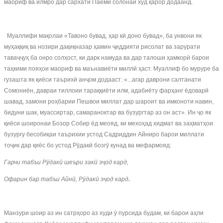
маориф ва илмро дар сархати Паёми солонаи худ қарор додаанд.
Муаллифи мақолаи «Тавоно бувад, ҳар кӣ доно бувад», ба унвони як
муҳаққиқ ва нозири дақиқназар ҳамин ҷиддияти рисолат ва зарурати
таваҷҷуҳ ба онро солҳост, ки дарк намуда ва дар талоши ҳамкорӣ барои
таҳкими пояҳои маориф ва маънавиёти миллӣ ҳаст. Муаллиф бо муруре ба
гузашта як қиёси таърихӣ анҷом додааст: «...агар даврони салтанати
Сомониён, давраи тиллоии тараққиёти илм, адабиёту фарҳанг ёдоварӣ
шавад, замони роҳбарии Пешвои миллат дар шароит ва имконоти навин,
бидуни шак, муассиртар, самараноктар ва бузургтар аз он аст». Ин ҷо як
қиёси шоиронаи Бозор Собир ёд меояд, ки мехоҳад хидмат ва заҳматҳои
бузургу бесобиқаи таърихии устод Садриддин Айниро барои миллати
тоҷик дар қиёс бо устод Рӯдакӣ бозгӯ кунад ва мефармояд:
Гарчи табъи Р
ӯ
дак
ӣ
шеъри зак
ӣ
э
ҷ
од
кард
,
Офарин бар табъи Айн
ӣ
,
Р
ӯ
дак
ӣ
э
ҷ
од
кард
.
Манзури шоир аз ин сатрҳоро аз худи ӯ пурсида будам, ки барои аҳли