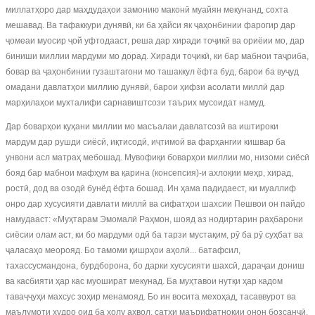
миллатҳоро дар маҳдудаҳои замонию маконӣ муайян мекунанд, сохта
мешавад. Ва тафаккури дунявӣ, ки ба ҳайси як ҷаҳонбинии фарогир дар
ҷомеаи муосир ҷой уфтодааст, реша дар хиради тоҷикӣ ва ориёии мо, дар
биниши миллии мардуми мо дорад. Хиради тоҷикӣ, ки бар мабнои таҷриба,
бовар ва ҷаҳонбинии гузаштагони мо ташаккул ёфта буд, барои ба вуҷуд
омадани давлатҳои миллию дунявӣ, барои ҳифзи асолати миллӣ дар
марҳилаҳои мухталифи сарнавиштсози таърих мусоидат намуд.
Дар боварҳои куҳани миллии мо масъалаи давлатсозӣ ва иштироки
мардум дар рушди сиёсӣ, иқтисодӣ, иҷтимоӣ ва фарҳангии кишвар ба
унвони асл матраҳ мебошад. Мувофиқи боварҳои миллии мо, низоми сиёсӣ
бояд бар мабнои мафҳум ва қарина (консепсия)-и ахлоқии меҳр, хирад,
ростӣ, дод ва озодӣ бунёд ёфта бошад. Ин ҳама падидаест, ки муаллиф
онро дар хусусияти давлати миллӣ ва сифатҳои шахсии Пешвои он пайдо
намудааст: «Муҳтарам Эмомалӣ Раҳмон, шояд аз нодиртарин раҳбарони
сиёсии олам аст, ки бо мардуми одӣ ба тарзи мустақим, рӯ ба рӯ суҳбат ва
ҷаласаҳо меорояд. Бо тамоми қишрҳои аҳолӣ... батафсил,
тахассусмандона, бурдборона, бо дарки хусусияти шахсӣ, дараҷаи дониш
ва касбияти ҳар кас муошират мекунад. Ба муҳтавои нутқи ҳар кадом
таваҷҷуҳи махсус зоҳир менамояд. Бо ин восита мехоҳад, тасаввурот ва
маълумоти худро оид ба ҳолу аҳвол, сатҳи маърифатнокии онон бозсанҷӣ,