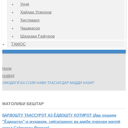
Унҷӣ
Ҳайдар Усмонов
Хистеварз
Чашмасор
Шаҳраки Ғафуров
ТАМОС
Home
НАВИД
ОМОДАГӢ БА СОЛИ НАВИ ТАҲСИЛ ДАР МАДДИ НАЗАР
МАТОЛИБИ БЕШТАР
БАРДОШТУ
ТААССУРОТ АЗ ЁДДОШТУ ХОТИРОТ (Дар ҳошияи
“Ёддоштҳо”-и муҳаққиқ, сиёсатшинос ва адиби пуркори миллӣ
устод Саймумин Ятимов)