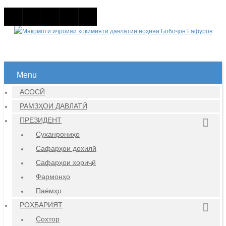
Menu
АСОСӢ
РАМЗҲОИ ДАВЛАТӢ
ПРЕЗИДЕНТ
Суханрониҳо
Сафарҳои дохилӣ
Сафарҳои хориҷӣ
Фармонҳо
Паёмҳо
РОҲБАРИЯТ
Сохтор