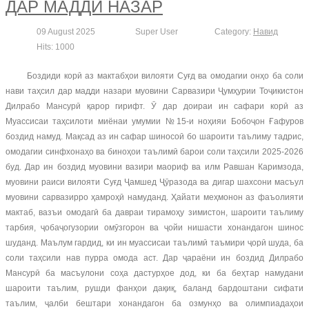
ДАР МАДДИ НАЗАР
09 August 2025
Super User
Category:
Навид
Hits: 1000
Боздиди корӣ аз мактабҳои вилояти Суғд ва омодагии онҳо ба соли
нави таҳсил дар мадди назари муовини Сарвазири Ҷумҳурии Тоҷикистон
Дилрабо Мансурӣ қарор гирифт. Ӯ дар доираи ин сафари корӣ аз
Муассисаи таҳсилоти миёнаи умумии №15-и ноҳияи Бобоҷон Ғафуров
боздид намуд. Мақсад аз ин сафар шиносоӣ бо шароити таълиму тадрис,
омодагии синфхонаҳо ва биноҳои таълимӣ барои соли таҳсили 2025-2026
буд. Дар ин боздид муовини вазири маориф ва илм Равшан Каримзода,
муовини раиси вилояти Суғд Ҷамшед Ҷӯразода ва дигар шахсони масъул
муовини сарвазирро ҳамроҳӣ намуданд. Ҳайати меҳмонон аз фаъолияти
мактаб, вазъи омодагӣ ба давраи тирамоҳу зимистон, шароити таълиму
тарбия, ҷобаҷогузории омӯзгорон ва ҷойи нишасти хонандагон шинос
шуданд. Маълум гардид, ки ин муассисаи таълимӣ таъмири ҷорӣ шуда, ба
соли таҳсили нав пурра омода аст. Дар ҷараёни ин боздид Дилрабо
Мансурӣ ба масъулони соҳа дастурҳое дод, ки ба беҳтар намудани
шароити таълим, рушди фанҳои дақиқ, баланд бардоштани сифати
таълим, ҷалби бештари хонандагон ба озмунҳо ва олимпиадаҳои