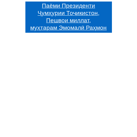
Паёми Президенти
Ҷумҳурии Тоҷикистон,
Пешвои миллат,
муҳтарам Эмомалӣ Раҳмон