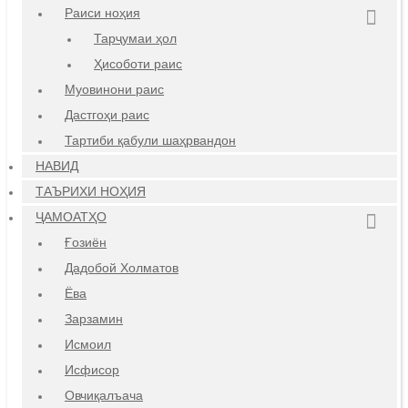
Раиси ноҳия
Тарҷумаи ҳол
Ҳисоботи раис
Муовинони раис
Дастгоҳи раис
Тартиби қабули шаҳрвандон
НАВИД
ТАЪРИХИ НОҲИЯ
ҶАМОАТҲО
Ғозиён
Дадобой Холматов
Ёва
Зарзамин
Исмоил
Исфисор
Овчиқалъача