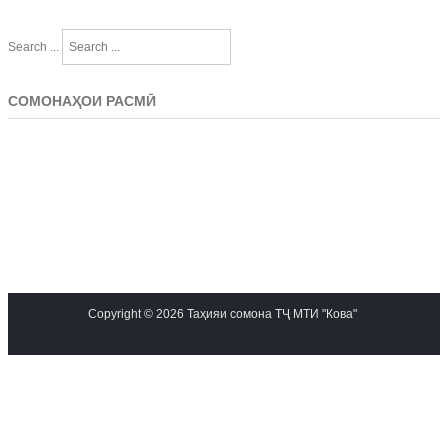
Search ...
СОМОНАҲОИ РАСМӢ
Copyright © 2026 Таҳияи сомона ТҶ МТИ "Кова"