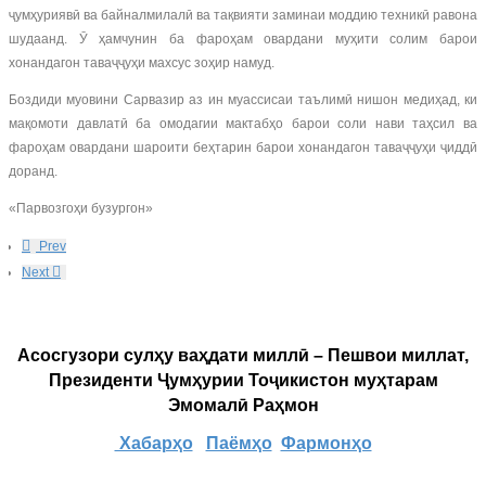
ҷумҳуриявӣ ва байналмилалӣ ва тақвияти заминаи моддию техникӣ равона
шудаанд. Ӯ ҳамчунин ба фароҳам овардани муҳити солим барои
хонандагон таваҷҷуҳи махсус зоҳир намуд.
Боздиди муовини Сарвазир аз ин муассисаи таълимӣ нишон медиҳад, ки
мақомоти давлатӣ ба омодагии мактабҳо барои соли нави таҳсил ва
фароҳам овардани шароити беҳтарин барои хонандагон таваҷҷуҳи ҷиддӣ
доранд.
«Парвозгоҳи бузургон»
Prev
Next
Асосгузори сулҳу ваҳдати миллӣ – Пешвои миллат,
Президенти Ҷумҳурии Тоҷикистон муҳтарам
Эмомалӣ Раҳмон
Хабарҳо
Паёмҳо
Фармонҳо