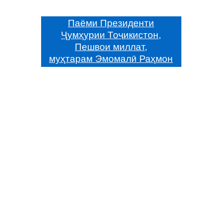
Паёми Президенти
Ҷумҳурии Тоҷикистон,
Пешвои миллат,
муҳтарам Эмомалӣ Раҳмон