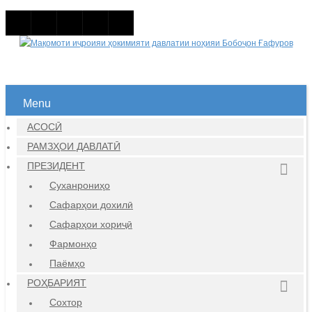
Menu
АСОСӢ
РАМЗҲОИ ДАВЛАТӢ
ПРЕЗИДЕНТ
Суханрониҳо
Сафарҳои дохилӣ
Сафарҳои хориҷӣ
Фармонҳо
Паёмҳо
РОҲБАРИЯТ
Сохтор