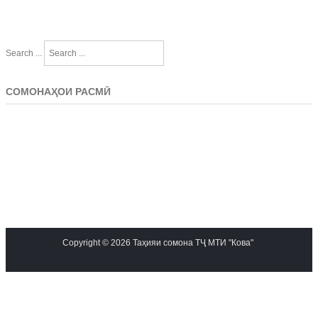
Search ...
СОМОНАҲОИ РАСМӢ
Copyright © 2026 Таҳияи сомона ТҶ МТИ "Кова"