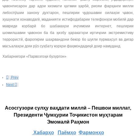
ҷавонписарон дар адои хизмати ҳатмии ҳарбӣ, риояи фарҳанги милли
либоспӯшии занону духтарон, пешгирии ҷудошавии оилаҳои ҷавон,
хушунати хонаводагӣ, маданияти истифодабарии телефонҳои мобилӣ дар
мавриди корбарӣ бо шабакаҳои иҷтимоии интернет, пешгирии
шомилшавии ҷавонон ба ба ҳизбу ҳаракатҳои иртиҷоии экстремистиву
террористӣ, фарогирии шаҳрвандони бекор бо шуғли пурмаҳсул ва дигар
масъалаҳои доғи рӯз суҳбату корҳои фаҳмондадиҳӣ доир намуданд.
Хабарнигори «Парвозгоҳи бузургон»
Prev
Next
Асосгузори сулҳу ваҳдати миллӣ – Пешвои миллат,
Президенти Ҷумҳурии Тоҷикистон муҳтарам
Эмомалӣ Раҳмон
Хабарҳо
Паёмҳо
Фармонҳо