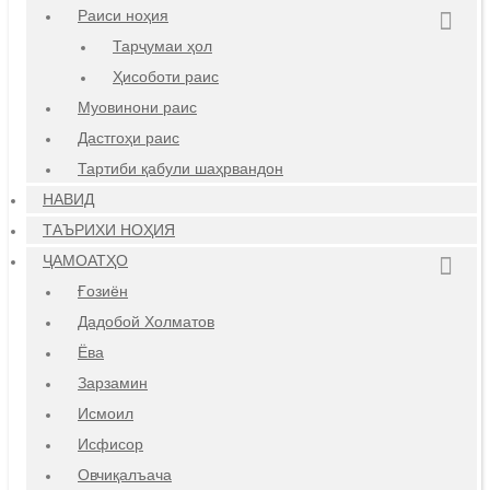
Раиси ноҳия
Тарҷумаи ҳол
Ҳисоботи раис
Муовинони раис
Дастгоҳи раис
Тартиби қабули шаҳрвандон
НАВИД
ТАЪРИХИ НОҲИЯ
ҶАМОАТҲО
Ғозиён
Дадобой Холматов
Ёва
Зарзамин
Исмоил
Исфисор
Овчиқалъача