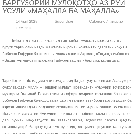
БАРГУЗОРИИ МУЛОҚОТҲО АЗ РӮИ
УСУЛИ «МАҲАЛЛА БА МАҲАЛЛА»
14 April 2025
Super User
Category:
Иҷтимоиёт
Hits: 7316
Тибқи ҷадвали тасдиқгардида ин навбат мулоқоту корҳои ҳайати
гурӯҳи тарғиботии назди Мақомоти иҷроияи ҳокимияти давлатии ноҳияи
Бобоҷон Ғафуров бо сокинони маҳаллаҳои «Марказ», «Роҳиоҳанчиён» ва
«Ваҳдат»-и ҷамоати шаҳраки Ғафуров ташкилу баргузор карда шуд.
Тарғиботчиён бо мадуми ҷамъомада оид ба дастуру тавсияҳои Асосгузори
сулҳу ваҳдати миллӣ – Пешвои миллат, Президенти Ҷумҳурии Тоҷикистон
муҳтарам Эмомалӣ Раҳмон зимни сафари охирини кориашон ба ноҳияи
Бобоҷон Ғафуров баёндошта ва дар ин замина эътибори зарурӣ додан ба
корҳои минбаъдаи ободониву созандагӣ ба истиқболи ҷашни 35-солагии
Истиқлоли давлатии Ҷумҳурии Тоҷикистон, тарбияи насли наврасу ҷавон
дар рӯҳияи меҳнатдӯстӣ ва ватанпарварӣ, аҳамияти зарурӣ ҷиҳати
эҳтиромгузорӣ ба қонунҳои амалкунанда, аз ҷумла қонунҳои масъулият
дар таълиму тарбияи кӯдакон, танзими ҷашну маросим, ӯҳдадориҳои