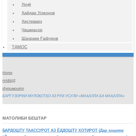
Унҷӣ
Ҳайдар Усмонов
Хистеварз
Чашмасор
Шаҳраки Ғафуров
ТАМОС
Home
НАВИД
Иҷтимоиёт
БАРГУЗОРИИ МУЛОҚОТҲО АЗ РӮИ УСУЛИ «МАҲАЛЛА БА МАҲАЛЛА»
МАТОЛИБИ БЕШТАР
БАРДОШТУ
ТААССУРОТ АЗ ЁДДОШТУ ХОТИРОТ (Дар ҳошияи