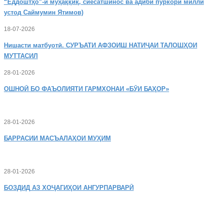
“Ёддоштҳо”-и муҳаққиқ, сиёсатшинос ва адиби пуркори миллӣ
устод Саймумин Ятимов)
18-07-2026
Нишасти
матбуотӣ. СУРЪАТИ АФЗОИШ НАТИҶАИ ТАЛОШҲОИ
МУТТАСИЛ
28-01-2026
ОШНОӢ
БО ФАЪОЛИЯТИ ГАРМХОНАИ «БӮИ БАҲОР»
28-01-2026
БАРРАСИИ МАСЪАЛАҲОИ МУҲИМ
28-01-2026
БОЗДИД
АЗ ХОҶАГИҲОИ АНГУРПАРВАРӢ