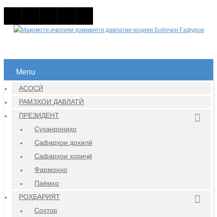
Menu
АСОСӢ
РАМЗҲОИ ДАВЛАТӢ
ПРЕЗИДЕНТ
Суханрониҳо
Сафарҳои дохилӣ
Сафарҳои хориҷӣ
Фармонҳо
Паёмҳо
РОҲБАРИЯТ
Сохтор