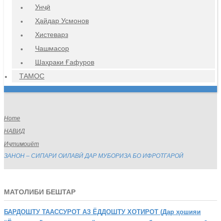
Унҷӣ
Ҳайдар Усмонов
Хистеварз
Чашмасор
Шаҳраки Ғафуров
ТАМОС
Home
НАВИД
Иҷтимоиёт
ЗАНОН – СИПАРИ ОИЛАВӢ ДАР МУБОРИЗА БО ИФРОТГАРОӢ
МАТОЛИБИ БЕШТАР
БАРДОШТУ
ТААССУРОТ АЗ ЁДДОШТУ ХОТИРОТ (Дар ҳошияи