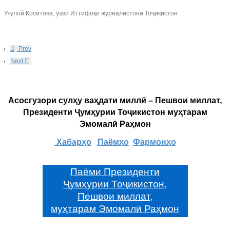
Ӯғулой Қоситова, узви Иттифоқи журналистони Тоҷикистон
Prev
Next
Асосгузори сулҳу ваҳдати миллӣ – Пешвои миллат,
Президенти Ҷумҳурии Тоҷикистон муҳтарам
Эмомалӣ Раҳмон
Хабарҳо
Паёмҳо
Фармонҳо
Паёми Президенти
Ҷумҳурии Тоҷикистон,
Пешвои миллат,
муҳтарам Эмомалӣ Раҳмон