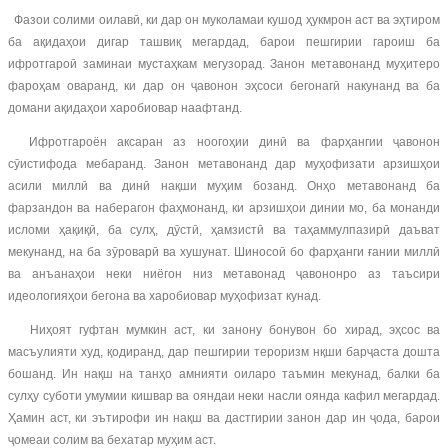
Фазои солими оилавӣ, ки дар он муколамаи кушод ҳукмрон аст ва эҳтиром
ба ақидаҳои дигар ташвиқ мегардад, барои пешгирии гароиш ба
ифротгароӣ заминаи мустаҳкам мегузорад. Занон метавонанд муҳитеро
фароҳам оваранд, ки дар он ҷавонон эҳсоси бегонагӣ накунанд ва ба
домани ақидаҳои харобиовар наафтанд.
Ифротгароён аксаран аз ноогоҳии динӣ ва фарҳангии ҷавонон
сӯистифода мебаранд. Занон метавонанд дар муҳофизати арзишҳои
асили миллӣ ва динӣ нақши муҳим бозанд. Онҳо метавонанд ба
фарзандон ва наберагон фаҳмонанд, ки арзишҳои динии мо, ба монанди
исломи ҳақиқӣ, ба сулҳ, дӯстӣ, ҳамзистӣ ва таҳаммулпазирӣ даъват
мекунанд, на ба зӯроварӣ ва хушунат. Шиносоӣ бо фарҳанги ғании миллӣ
ва анъанаҳои неки ниёгон низ метавонад ҷавононро аз таъсири
идеологияҳои бегона ва харобиовар муҳофизат кунад.
Ниҳоят гуфтан мумкин аст, ки занону бонувон бо хирад, эҳсос ва
масъулияти худ, қодиранд, дар пешгирии тероризм нқши барҷаста дошта
бошанд. Ин нақш на танҳо амнияти оиларо таъмин мекунад, балки ба
сулҳу суботи умумии кишвар ва ояндаи неки насли оянда кафил мегардад.
Ҳамин аст, ки эътирофи ин нақш ва дастгирии занон дар ин ҷода, барои
ҷомеаи солим ва бехатар муҳим аст.