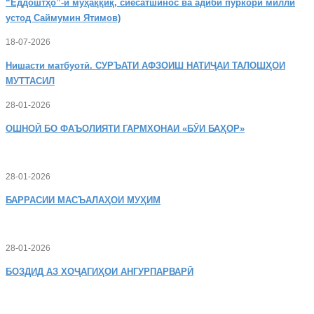
“Ёддоштҳо”-и муҳаққиқ, сиёсатшинос ва адиби пуркори миллӣ
устод Саймумин Ятимов)
18-07-2026
Нишасти
матбуотӣ. СУРЪАТИ АФЗОИШ НАТИҶАИ ТАЛОШҲОИ
МУТТАСИЛ
28-01-2026
ОШНОӢ
БО ФАЪОЛИЯТИ ГАРМХОНАИ «БӮИ БАҲОР»
28-01-2026
БАРРАСИИ МАСЪАЛАҲОИ МУҲИМ
28-01-2026
БОЗДИД
АЗ ХОҶАГИҲОИ АНГУРПАРВАРӢ