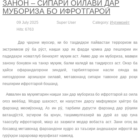
ЗАНОН – СИПАРИ ОИЛАВӢ ДАР
МУБОРИЗА БО ИФРОТГАРОӢ
09 July 2025
Super User
Category:
Иҷтимоиёт
Hits: 6763
Дар ҷаҳони муосир, ки бо таҳдидҳои пайвастаи терроризм ва
экстремизм рӯ ба рӯст, нақши ҳар як фарди ҷомеа дар пешгирии ин
падидаҳои номатлуб бениҳоят муҳим аст. Аммо дар ин мубориза, мавқеи
занону бонувон на танҳо муҳим, балки калидӣ ва тақдирсоз аст. Онҳо ба
ҳайси офарандагорони зиндагӣ, тарбиятгарони насли оянда ва
нигоҳдорони арзишҳои оилавӣ, метавонанд сипари тавоное дар роҳи
пешгирии ифротгароӣ бошанд.
Аввалин ва муҳимтарин нақши зан дар мубориза бо ифротгароӣ аз оила
оғоз меёбад. Модар шахсест, ки нахустин дарсу мафҳумҳои ҳаётро ба
фарзанд меомӯзонад. Аз ин рӯ, тарбияи дурусти фарзанд дар рӯҳияи
ватандӯстӣ, эҳтиром ба қонун, таҳаммулпазирӣ ва дурӣ аз ҳар гуна
таассубу ифротгароӣ, маҳз аз заҳмати модар вобаста аст. Зани огоҳ ва
босавод метавонад фарзандони худро аз таъсири андешаҳои ифротӣ ва
гурӯҳҳои зараровар муҳофизат намояд.