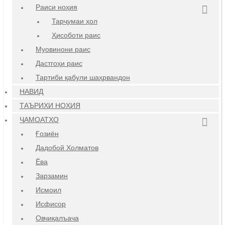
Раиси ноҳия
Тарҷумаи ҳол
Ҳисоботи раис
Муовинони раис
Дастгоҳи раис
Тартиби қабули шаҳрвандон
НАВИД
ТАЪРИХИ НОҲИЯ
ҶАМОАТҲО
Ғозиён
Дадобой Холматов
Ёва
Зарзамин
Исмоил
Исфисор
Овчиқалъача