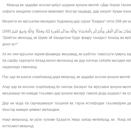
Мақсад ва ҳадафи асосии қабул шудани қонуни миллӣ «Дар бораи танзим
сифати зиндагии сокинони мамлакат беҳтар гардида, дар ниҳоят буҷаи хон
Моҳияти ин масъалаи мазкурро Худованд дар сураи "Бақара" ояти 268-ум 
"Шайтон мехоҳад, ки Шумо эй бандагони Худо фақру тангдаст бошед ва му
доно аст"
Аз ин ояи қуръони карим фаҳмида мешавад, ки шайтон тавассути гумроҳ кар
ба сарфу хароҷоти беҳад калон мезананд ва дар натиҷа сабаби касодии иқ
гардонида тавонанд.
Пас ҳар як шахси соҳибхирад дарк мекунад, ки ҳадафи асосии қонуни милл
Агар ҳар як инсони соҳибхирад бо нигоҳи басират ба мӯҳтавои қонуни ми
маъракаҳо як намуди таъомро дар қонуни мазкур тавсия дода шудааст ва г
Дар ин ҷода ба сарчашмаҳои таърихӣ ва тарзи истифодаи таъомхӯрии да
бештар камари ҳиммат мебандем.
Нақл мекунанд, ки рӯзе ғуломи Ҳазрати Умар хабар мебиёрад, ки Язид и
истеъмол мекунад.