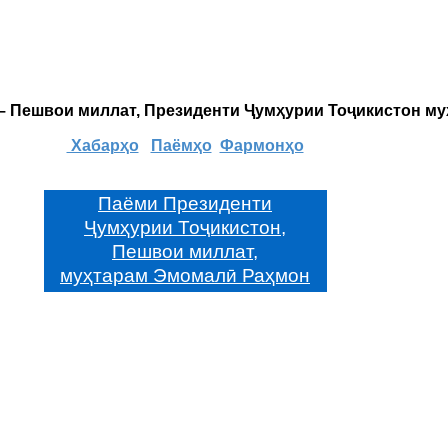
 – Пешвои миллат, Президенти Ҷумҳурии Тоҷикистон м
Хабарҳо
Паёмҳо
Фармонҳо
Паёми Президенти
Ҷумҳурии Тоҷикистон,
Пешвои миллат,
муҳтарам Эмомалӣ Раҳмон