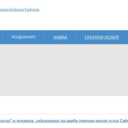
РОҲБАРИЯТ
НАВИД
ТАЪРИХИ НОҲИЯ
ҳо”-и муҳаққиқ, сиёсатшинос ва адиби пуркори миллӣ устод Сай