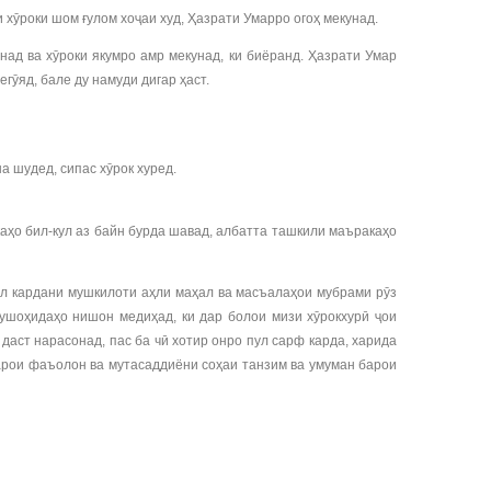
 хӯроки шом ғулом хоҷаи худ, Ҳазрати Умарро огоҳ мекунад.
над ва хӯроки якумро амр мекунад, ки биёранд. Ҳазрати Умар
гӯяд, бале ду намуди дигар ҳаст.
на шудед, сипас хӯрок хуред.
каҳо бил-кул аз байн бурда шавад, албатта ташкили маъракаҳо
ал кардани мушкилоти аҳли маҳал ва масъалаҳои мубрами рӯз
ушоҳидаҳо нишон медиҳад, ки дар болои мизи хӯрокхурӣ ҷои
 даст нарасонад, пас ба чӣ хотир онро пул сарф карда, харида
барои фаъолон ва мутасаддиёни соҳаи танзим ва умуман барои