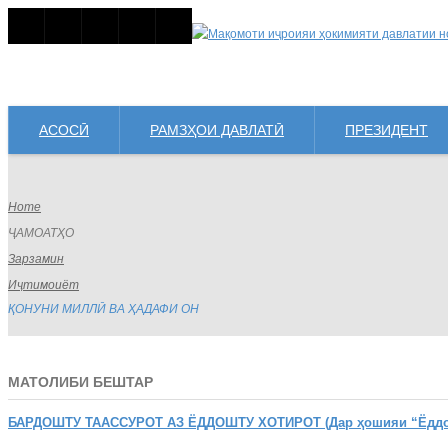
АСОСӢ
РАМЗҲОИ ДАВЛАТӢ
ПРЕЗИДЕНТ
Home
ҶАМОАТҲО
Зарзамин
Иҷтимоиёт
ҚОНУНИ МИЛЛӢ ВА ҲАДАФИ ОН
МАТОЛИБИ БЕШТАР
БАРДОШТУ
ТААССУРОТ АЗ ЁДДОШТУ ХОТИРОТ (Дар ҳошияи “Ёддошт