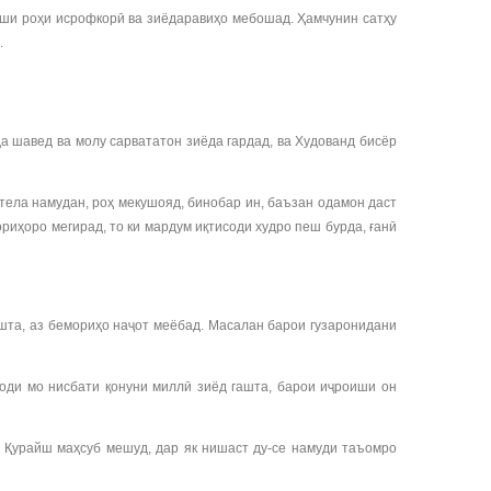
ши роҳи исрофкорӣ ва зиёдаравиҳо мебошад. Ҳамчунин сатҳу
.
а шавед ва молу сарвататон зиёда гардад, ва Худованд бисёр
 тела намудан, роҳ мекушояд, бинобар ин, баъзан одамон даст
иҳоро мегирад, то ки мардум иқтисоди худро пеш бурда, ғанӣ
ашта, аз бемориҳо наҷот меёбад. Масалан барои гузаронидани
оди мо нисбати қонуни миллӣ зиёд гашта, барои иҷроиши он
и Қурайш маҳсуб мешуд, дар як нишаст ду-се намуди таъомро