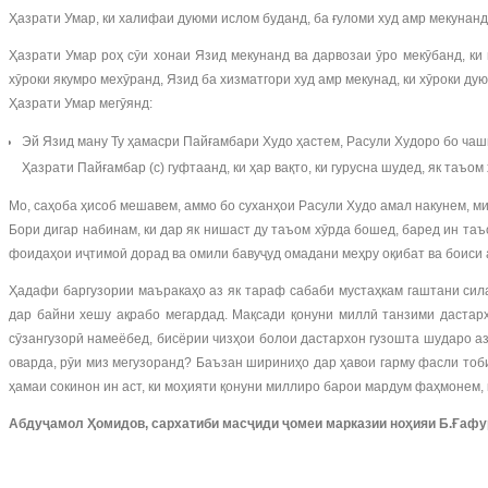
Ҳазрати Умар, ки халифаи дуюми ислом буданд, ба ғуломи худ амр мекунанд,
Ҳазрати Умар роҳ сӯи хонаи Язид мекунанд ва дарвозаи ӯро мекӯбанд, ки
хӯроки якумро мехӯранд, Язид ба хизматгори худ амр мекунад, ки хӯроки ду
Ҳазрати Умар мегӯянд:
Эй Язид ману Ту ҳамасри Пайғамбари Худо ҳастем, Расули Худоро бо чаш
Ҳазрати Пайғамбар (с) гуфтаанд, ки ҳар вақто, ки гурусна шудед, як таъом
Мо, саҳоба ҳисоб мешавем, аммо бо суханҳои Расули Худо амал накунем, ми
Бори дигар набинам, ки дар як нишаст ду таъом хӯрда бошед, баред ин та
фоидаҳои иҷтимоӣ дорад ва омили бавуҷуд омадани меҳру оқибат ва боиси
Ҳадафи баргузории маъракаҳо аз як тараф сабаби мустаҳкам гаштани сил
дар байни хешу ақрабо мегардад. Мақсади қонуни миллӣ танзими дастар
сӯзангузорӣ намеёбед, бисёрии чизҳои болои дастархон гузошта шударо аз 
оварда, рӯи миз мегузоранд? Баъзан шириниҳо дар ҳавои гарму фасли тоб
ҳамаи сокинон ин аст, ки моҳияти қонуни миллиро барои мардум фаҳмонем, 
Абдуҷамол Ҳомидов, сархатиби масҷиди ҷомеи марказии ноҳияи Б.Ғафу