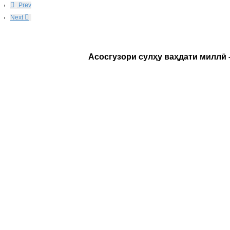
Prev
Next
Асосгузори сулҳу ваҳдати миллӣ