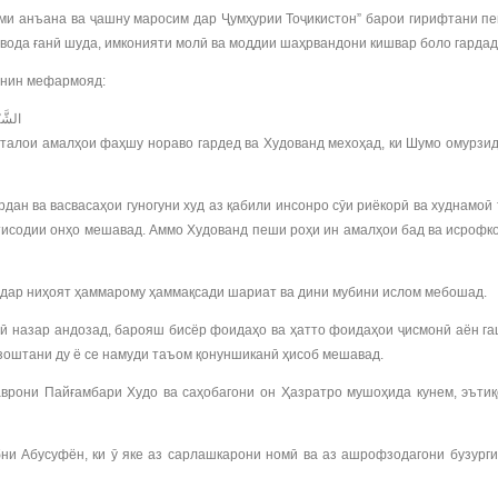
и анъана ва ҷашну маросим дар Ҷумҳурии Тоҷикистон” барои гирифтани пе
авода ғанӣ шуда, имконияти молӣ ва моддии шаҳрвандони кишвар боло гардад
чунин мефармояд:
الشَّيْطَانُ يَعِدُكُمُ الْفَقْرَ وَيَأْمُرُكُم بِالْفَحْشَاءِ ۖ وَاللَّهُ يَعِدُكُم مَّغْفِرَةً مِّنْهُ وَفَضْلًا ۗ وَاللَّهُ وَاسِعٌ عَلِيمٌ (268)
бталои амалҳои фаҳшу нораво гардед ва Худованд мехоҳад, ки Шумо омурзид
дан ва васвасаҳои гуногуни худ аз қабили инсонро сӯи риёкорӣ ва худнамоӣ
тисодии онҳо мешавад. Аммо Худованд пеши роҳи ин амалҳои бад ва исрофкор
ӣ дар ниҳоят ҳаммарому ҳаммақсади шариат ва дини мубини ислом мебошад.
ллӣ назар андозад, барояш бисёр фоидаҳо ва ҳатто фоидаҳои ҷисмонӣ аён г
узоштани ду ё се намуди таъом қонуншиканӣ ҳисоб мешавад.
врони Пайғамбари Худо ва саҳобагони он Ҳазратро мушоҳида кунем, эътиқ
бни Абусуфён, ки ӯ яке аз сарлашкарони номӣ ва аз ашрофзодагони бузург