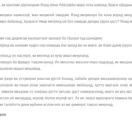
 ки ҳангоми хӯрокхурии Язид ибни Абӯсуфён маро огоҳ намоед. Вақти хӯрдани
 меҳмон намехоҳӣ, ман меҳмонӣ омадам. Язид меҳмонро ба хона ворид меку
юмро биёранд, Ҳазрати Умар мегӯянд оё боз намуди дигари хӯрок ҳаст? Язид ме
ми сар дидем ва насиҳатҳои эшонро бо гӯшҳои худ шунидем.
 хӯред ва шиками худро сер нокарда бас кунед ва он вақте, ки бори дуюм гурус
нбаъд он наслҳое, ки меоянд аз куҷо амал мекунанд.
ъомҳоро ба фуқаро тақсим кунед. Ин мисолҳо маънои онро надорад, ки маъра
 аҳлигии маҳал мешавад.
аи раҳм ва устувории риштаи дӯстӣ бошад, сабаби дигари маъракаороиҳо ҳ
хонороӣ ва пеши роҳи хароҷоти миёншикан мебошад, ҳатто вақтҳои охир м
аввали маърака то охираш ҳатто ҳеҷ кас даст намерасонад, вақто ки ҳеҷ кас
истон об мегардад, исроф болои исроф аст. Аз ин лиҳоз муроҷиати камина 
ки талаботи дини мубини ислом низ аз мо ҳаминро тақозо мекунад.
ров