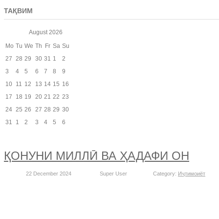
ТАҚВИМ
August
2026
Mo
Tu
We
Th
Fr
Sa
Su
27
28
29
30
31
1
2
3
4
5
6
7
8
9
10
11
12
13
14
15
16
17
18
19
20
21
22
23
24
25
26
27
28
29
30
31
1
2
3
4
5
6
ҚОНУНИ МИЛЛӢ ВА ҲАДАФИ ОН
22 December 2024
Super User
Category:
Иҷтимоиёт