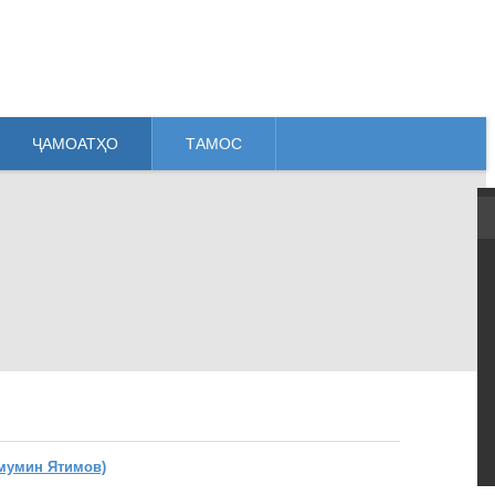
ҶАМОАТҲО
ТАМОС
мумин Ятимов)