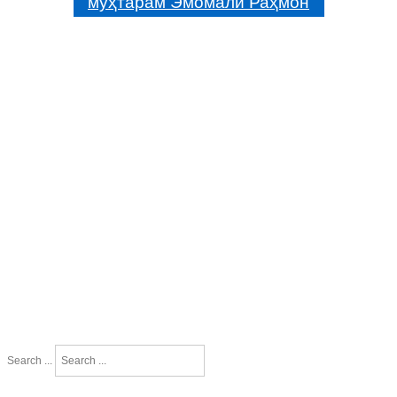
муҳтарам Эмомалӣ Раҳмон
Search ...