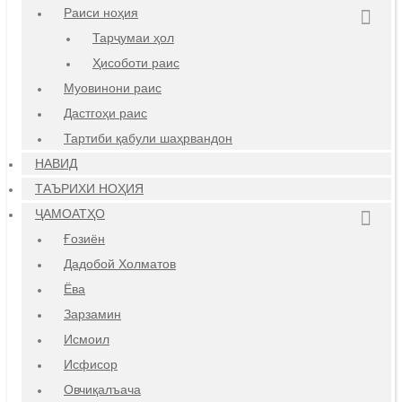
Раиси ноҳия
Тарҷумаи ҳол
Ҳисоботи раис
Муовинони раис
Дастгоҳи раис
Тартиби қабули шаҳрвандон
НАВИД
ТАЪРИХИ НОҲИЯ
ҶАМОАТҲО
Ғозиён
Дадобой Холматов
Ёва
Зарзамин
Исмоил
Исфисор
Овчиқалъача