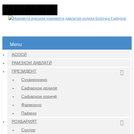
Menu
АСОСӢ
РАМЗҲОИ ДАВЛАТӢ
ПРЕЗИДЕНТ
Суханрониҳо
Сафарҳои дохилӣ
Сафарҳои хориҷӣ
Фармонҳо
Паёмҳо
РОҲБАРИЯТ
Сохтор