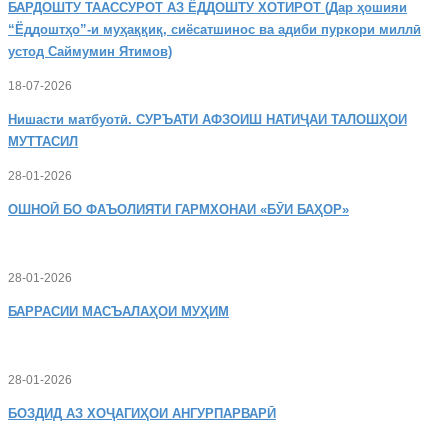
БАРДОШТУ
ТААССУРОТ АЗ ЁДДОШТУ ХОТИРОТ (Дар ҳошияи
“Ёддоштҳо”-и муҳаққиқ, сиёсатшинос ва адиби пуркори миллӣ
устод Саймумин Ятимов)
18-07-2026
Нишасти
матбуотӣ. СУРЪАТИ АФЗОИШ НАТИҶАИ ТАЛОШҲОИ
МУТТАСИЛ
28-01-2026
ОШНОӢ
БО ФАЪОЛИЯТИ ГАРМХОНАИ «БӮИ БАҲОР»
28-01-2026
БАРРАСИИ МАСЪАЛАҲОИ МУҲИМ
28-01-2026
БОЗДИД
АЗ ХОҶАГИҲОИ АНГУРПАРВАРӢ