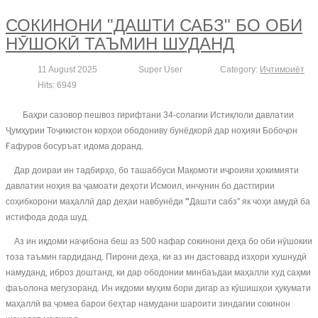
СОКИНОНИ "ДАШТИ САБЗ" БО ОБИ
НӮШОКӢ ТАЪМИН ШУДАНД
11 August 2025
Super User
Category:
Иҷтимоиёт
Hits: 6949
Баҳри сазовор пешвоз гирифтани 34-солагии Истиқлоли давлатии
Ҷумҳурии Тоҷикистон корҳои ободониву бунёдкорӣ дар ноҳияи Бобоҷон
Ғафуров босуръат идома доранд.
Дар доираи ин тадбирҳо, бо ташаббуси Мақомоти иҷроияи ҳокимияти
давлатии ноҳия ва ҷамоати деҳоти Исмоил, инчунин бо дастгирии
соҳибкорони маҳаллӣ дар деҳаи навбунёди
"
Дашти сабз" як чоҳи амудӣ ба
истифода дода шуд.
Аз ин иқдоми наҷибона беш аз 500 нафар сокинони деҳа бо оби нӯшокии
тоза таъмин гардиданд. Пирони деҳа, ки аз ин дастовард изҳори хушнудӣ
намуданд, иброз доштанд, ки дар ободонии минбаъдаи маҳалли худ саҳми
фаъолона мегузоранд. Ин иқдоми муҳим бори дигар аз кӯшишҳои ҳукумати
маҳаллӣ ва ҷомеа барои беҳтар намудани шароити зиндагии сокинон