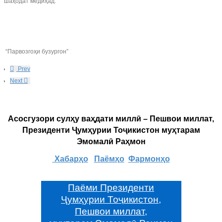
шаҳодат медиҳад.
“Парвозгоҳи бузургон”
Prev
Next
Асосгузори сулҳу ваҳдати миллӣ – Пешвои миллат,
Президенти Ҷумҳурии Тоҷикистон муҳтарам
Эмомалӣ Раҳмон
Хабарҳо
Паёмҳо
Фармонҳо
Паёми Президенти
Ҷумҳурии Тоҷикистон,
Пешвои миллат,