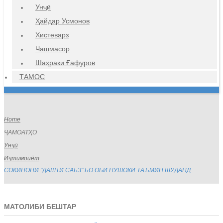
Унҷӣ
Ҳайдар Усмонов
Хистеварз
Чашмасор
Шаҳраки Ғафуров
ТАМОС
Home
ҶАМОАТҲО
Унҷӣ
Иҷтимоиёт
СОКИНОНИ "ДАШТИ САБЗ" БО ОБИ НӮШОКӢ ТАЪМИН ШУДАНД
МАТОЛИБИ БЕШТАР