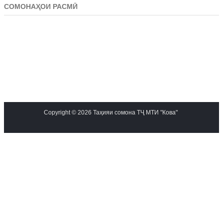
СОМОНАҲОИ РАСМӢ
Copyright © 2026 Таҳияи сомона ТҶ МТИ "Кова"