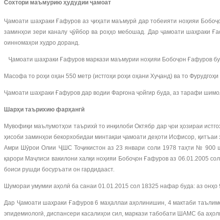
Сохтори маъмурию ҳудудии ҷамоат
Ҷамоати шаҳраки Ғафуров аз ҷиҳати маъмурӣ дар тобеияти ноҳияи Бобоҷ
заминҳои зери каналу ҷӯйбор ва роҳҳо мебошад. Дар ҷамоати шаҳраки Ға
оинномаҳои худро доранд.
Ҷамоати шаҳраки Ғафуров маркази маъмурии ноҳияи Бобоҷон Ғафуров буда,
Масофа то роҳи оҳан 550 метр (истгоҳи роҳи оҳани Хуҷанд) ва то Фурудгоҳ
Ҷамоати шаҳраки Ғафуров дар водии Фарғона ҷойгир буда, аз тарафи шимо
Шарҳи таърихию фарҳангӣ
Мувофиқи маълумотҳои таърихӣ то инқилоби Октябр дар ҷои ҳозираи истгоҳ
ҳисоби заминҳои бекорхобидаи минтақаи ҷамоати деҳоти Исфисор, қитъаи 
Амри Шӯрои Олии ҶШС Тоҷикистон аз 23 январи соли 1978 таҳти № 900 
қарори Маҷлиси вакилони халқи ноҳияи Бобоҷон Ғафуров аз 06.01.2005 с
боиси рушди босуръати он гардидааст.
Шумораи умумии аҳолӣ ба санаи 01.01.2015 сол 18325 нафар буда: аз онҳо
Дар Ҷамоати шаҳраки Ғафуров 6 маҳаллаи аҳолинишин, 4 мактаби таълимот
эпидемиологӣ, диспансери касалиҳои сил, маркази табобати ШАМС ба аҳол