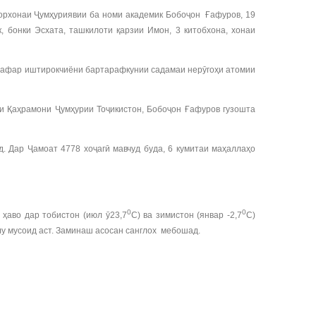
сорхонаи Ҷумҳуриявии ба номи академик Бобоҷон Ғафуров, 19
, бонки Эсхата, ташкилоти қарзии Имон, 3 китобхона, хонаи
6 нафар иштирокчиёни бартарафкунии садамаи нерӯгоҳи атомии
и Қаҳрамони Ҷумҳурии Тоҷикистон, Бобоҷон Ғафуров гузошта
. Дар Ҷамоат 4778 хоҷагӣ мавчуд буда, 6 кумитаи маҳаллаҳо
0
0
ҳаво дар тобистон (июл ӯ23,7
С) ва зимистон (январ -2,7
С)
лу мусоид аст. Заминаш асосан санглох мебошад.