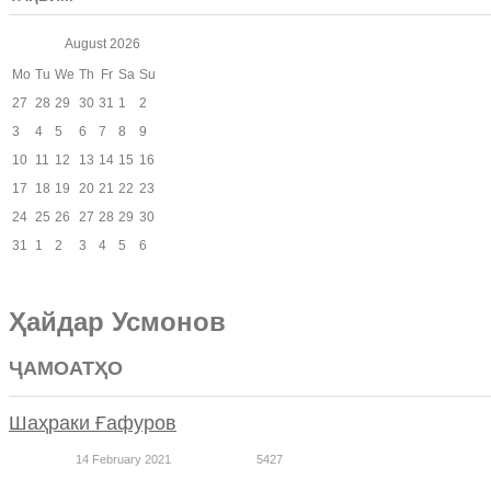
August
2026
Mo
Tu
We
Th
Fr
Sa
Su
27
28
29
30
31
1
2
3
4
5
6
7
8
9
10
11
12
13
14
15
16
17
18
19
20
21
22
23
24
25
26
27
28
29
30
31
1
2
3
4
5
6
Ҳайдар Усмонов
ҶАМОАТҲО
Шаҳраки Ғафуров
14 February 2021
5427