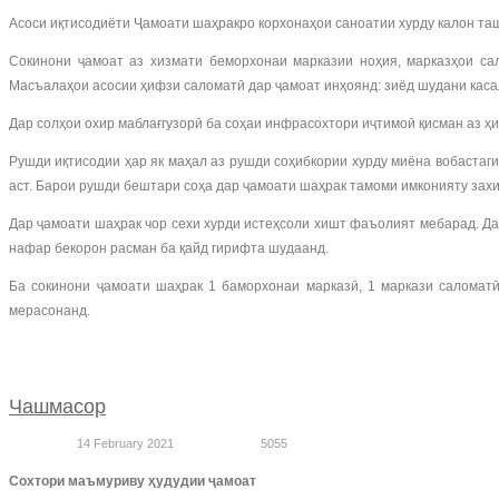
Асоси иқтисодиёти Ҷамоати шаҳракро корхонаҳои саноатии хурду калон таш
Сокинони ҷамоат аз хизмати беморхонаи марказии ноҳия, марказҳои са
Масъалаҳои асосии ҳифзи саломатӣ дар ҷамоат инҳоянд: зиёд шудани касали
Дар солҳои охир маблағгузорӣ ба соҳаи инфрасохтори иҷтимоӣ қисман аз ҳи
Рушди иқтисодии ҳар як маҳал аз рушди соҳибкории хурду миёна вобастаги
аст. Барои рушди бештари соҳа дар ҷамоати шаҳрак тамоми имконияту захи
Дар ҷамоати шаҳрак чор сехи хурди истеҳсоли хишт фаъолият мебарад. Да
нафар бекорон расман ба қайд гирифта шудаанд.
Ба сокинони ҷамоати шаҳрак 1 баморхонаи марказӣ, 1 маркази саломатӣ
мерасонанд.
Чашмасор
14 February 2021
5055
Сохтори маъмуриву ҳудудии ҷамоат