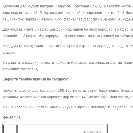
Ҳамчунин дар худуди шаҳраки Ғафуров, Корхонаи Воҳиди Давлатии «Роҳи 
корхонаҳои саноатӣ, 5 корхонаҳои нақлиётӣ, 4 корхонаи сохтмонӣ, 8 бо
пешоҳангон, маркази ҷавонон, боғи фарҳанг ва фароғатии ба номи А. Руда
Дар Ҷамоат имрӯз 3 нафар шахсони ҳуқуқашон ба онҳо баробар, 1 нафар Қ
Чернобил, 12 нафар, барқароркунандагони сохти конститутсионӣ ва зиёда а
Мардуми меҳнатқарини шаҳраки Ғафуров фахр аз он доранд, ки зода ва 
шудааст.
Ба ҳайати маъмурии ҷамоати шаҳраки Ғафуров, маҳаллаҳои Дӯстии Халқҳо
фаъолият мебаранд.
Шароити табиию иқлимӣ ва захираҳо
Ҷамоати шаҳрак дар баландии 100-150 метр аз сатҳи баҳр ҷойгир буда, 
мебошад. Ҳисоби миёнаи боришот дар як сол 140 мм аст. Иқлимаш мӯътадил
Манбаи асосии оби полезӣ канали «Хӯҷабақирғон» мебошад, ки аз дарёи С
Ҷадвали 1.
Шумораи