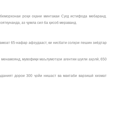
, беморхонаи роҳи оҳани минтакаи Суғд истифода мебаранд.
ояткунанда, аз ҷумла сил ба ҳисоб мераванд.
ҷамоат 65-нафар афзудааст, ки нисбати солҳои пешин зиёдтар
л менамоянд, мувофиқи маълумотҳои агентии шуғли аҳолӣ, 650
маданият дорои 300 ҷойи нишаст ва мактаби варзишӣ хизмат