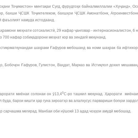
оҳани Тоҷикистон» минтақаи Суғд, фурудгоҳи байналмиллалии «Хуҷанд», О
зор, бахши ҶСШК Тоҷиктелеком, бахшҳои ҶСШК Амонатбонк, Агроинвестбонк
кӣ фаъолият намуда истодаанд.
аҳрамони меҳнати сотсиалистӣ, 29 нафар ҷанговар - интернасионалистон, 
з 700 нафар собиқадорони меҳнат кор ва зиндагӣ мекунанд.
истиқоматкунандаи шаҳраки Ғафуров мебошанд ва номи шаҳрак ба ифтихор
, Бобоҷон Ғафуров, Гулистон, Ваҳдат, Марказ ва Истиқлол дохил мешаванд
0
ҳарорати миёнаи солонаи он ӯ13,4
С-ро ташкил мекунад. Ҳарорати миёнаи 
 буда, барои кишти ҳар гуна зироатҳо ва алалхусус парвариши боғҳои зардо
ир сарчашма мегирад. Манбаи оби нӯшокӣ 13 адад чоҳҳои амудӣ мебошад.