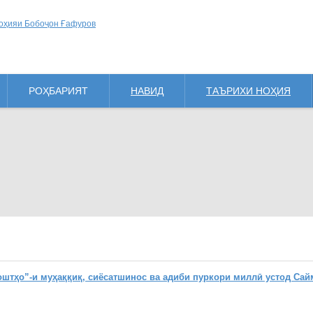
РОҲБАРИЯТ
НАВИД
ТАЪРИХИ НОҲИЯ
ҳо”-и муҳаққиқ, сиёсатшинос ва адиби пуркори миллӣ устод Сай