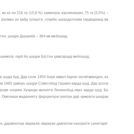
 ки аз он 216 га (15,8 %) заминҳои аҳолинишин, 75 га (5,5%) –
 расман аз қайд гузашта, соҳиби шаҳодатнома гардидаанд ва
стон, шаҳри Душанбе – 364 км мебошад.
и шимолу ғарб бо шаҳри Бӯстон ҳамсарҳад мебошад.
а шуда буд. Дар соли 1954 бори аввал барои эҳтиёҷмандон, аз
ли 1965 ҳамчун шаҳри Советобод ташкил карда шуд. Дар асоси
рови ноҳияи Хуҷанди вилояти Ленинобод иваз карда шуд. Бо
. Омезиши маданияту фарҳангҳои гуногун дар ҷамоати шаҳрак
я, дармонгоҳи марказӣ, маркази давлатии назорати санитарӣ-