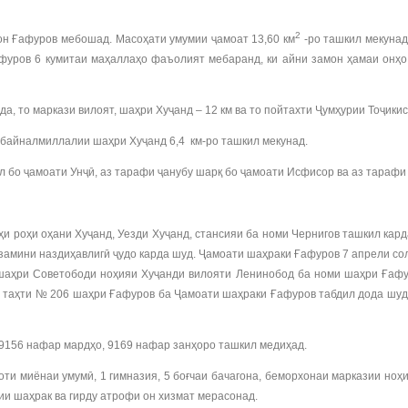
2
он Ғафуров мебошад. Масоҳати умумии ҷамоат 13,60 км
-ро ташкил мекунад,
фуров 6 кумитаи маҳаллаҳо фаъолият мебаранд, ки айни замон ҳамаи онҳо
 то маркази вилоят, шаҳри Хуҷанд – 12 км ва то пойтахти Ҷумҳурии Тоҷики
и байналмиллалии шаҳри Хуҷанд 6,4 км-ро ташкил мекунад.
л бо ҷамоати Унҷӣ, аз тарафи ҷанубу шарқ бо ҷамоати Исфисор ва аз тараф
и роҳи оҳани Хуҷанд, Уезди Хуҷанд, стансияи ба номи Чернигов ташкил кард
замини наздиҳавлигӣ ҷудо карда шуд. Ҷамоати шаҳраки Ғафуров 7 апрели со
шаҳри Советободи ноҳияи Хуҷанди вилояти Ленинобод ба номи шаҳри Ғафу
ол таҳти № 206 шаҳри Ғафуров ба Ҷамоати шаҳраки Ғафуров табдил дода шуд
 9156 нафар мардҳо, 9169 нафар занҳоро ташкил медиҳад.
и миёнаи умумӣ, 1 гимназия, 5 боғчаи бачагона, беморхонаи марказии ноҳи
ии шаҳрак ва гирду атрофи он хизмат мерасонад.