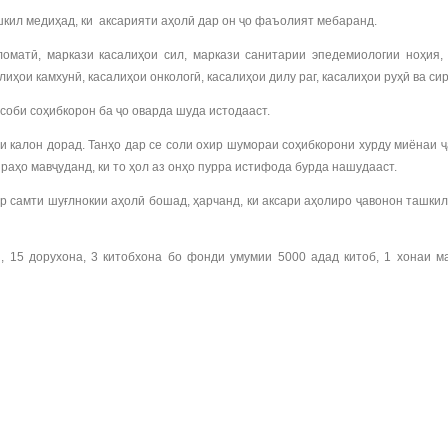
кил медиҳад, ки аксарияти аҳолӣ дар он ҷо фаъолият мебаранд.
ломатӣ, маркази касалиҳои сил, маркази санитарии эпедемиологии ноҳия
ҳои камхунӣ, касалиҳои онкологӣ, касалиҳои дилу раг, касалиҳои руҳӣ ва сир
соби соҳибкорон ба ҷо оварда шуда истодааст.
и калон дорад. Танҳо дар се соли охир шумораи соҳибкорони хурду миёнаи 
раҳо мавҷуданд, ки то ҳол аз онҳо пурра истифода бурда нашудааст.
р самти шуғлнокии аҳолӣ бошад, ҳарчанд, ки аксари аҳолиро ҷавонон ташки
, 15 дорухона, 3 китобхона бо фонди умумии 5000 адад китоб, 1 хонаи 