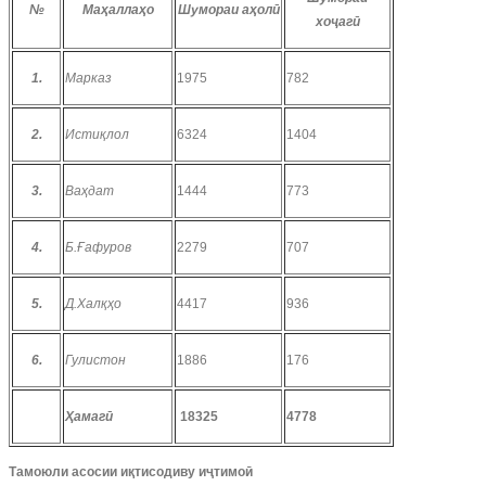
№
Маҳаллаҳо
Шумораи аҳолӣ
хоҷагӣ
1.
Марказ
1975
782
2.
Истиқлол
6324
1404
3.
Ваҳдат
1444
773
4.
Б.Ғафуров
2279
707
5.
Д.Халқҳо
4417
936
6.
Гулистон
1886
176
Ҳамагӣ
18325
4778
Тамоюли асосии иқтисодиву иҷтимоӣ