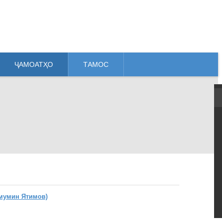
ҶАМОАТҲО
ТАМОС
мумин Ятимов)