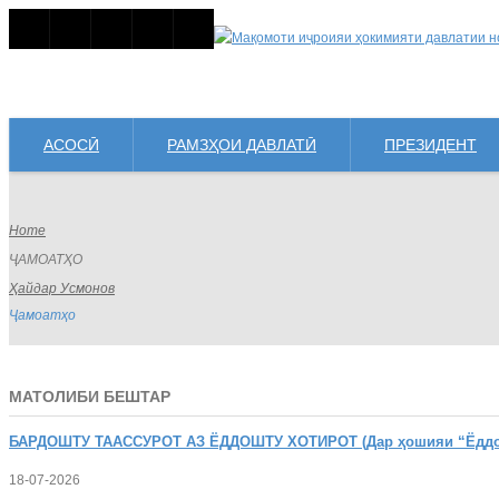
АСОСӢ
РАМЗҲОИ ДАВЛАТӢ
ПРЕЗИДЕНТ
Home
ҶАМОАТҲО
Ҳайдар Усмонов
Ҷамоатҳо
МАТОЛИБИ БЕШТАР
БАРДОШТУ
ТААССУРОТ АЗ ЁДДОШТУ ХОТИРОТ (Дар ҳошияи “Ёддошт
18-07-2026