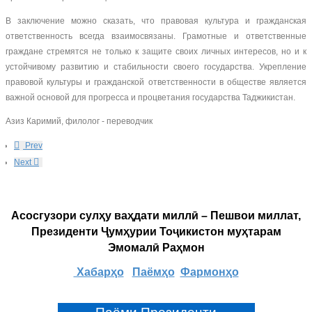
В заключение можно сказать, что правовая культура и гражданская
ответственность всегда взаимосвязаны. Грамотные и ответственные
граждане стремятся не только к защите своих личных интересов, но и к
устойчивому развитию и стабильности своего государства. Укрепление
правовой культуры и гражданской ответственности в обществе является
важной основой для прогресса и процветания государства Таджикистан.
Азиз Каримий, филолог - переводчик
Prev
Next
Асосгузори сулҳу ваҳдати миллӣ – Пешвои миллат,
Президенти Ҷумҳурии Тоҷикистон муҳтарам
Эмомалӣ Раҳмон
Хабарҳо
Паёмҳо
Фармонҳо