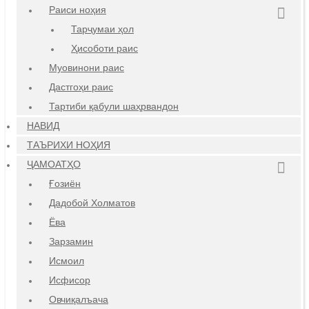
Раиси ноҳия
Тарҷумаи ҳол
Ҳисоботи раис
Муовинони раис
Дастгоҳи раис
Тартиби қабули шаҳрвандон
НАВИД
ТАЪРИХИ НОҲИЯ
ҶАМОАТҲО
Ғозиён
Дадобой Холматов
Ёва
Зарзамин
Исмоил
Исфисор
Овчиқалъача