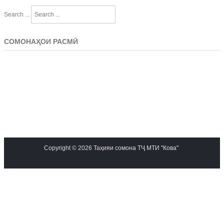
Search ...
СОМОНАҲОИ РАСМӢ
Copyright © 2026 Таҳияи сомона ТҶ МТИ "Кова"