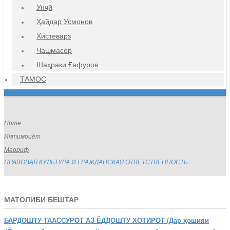
Унҷӣ
Ҳайдар Усмонов
Хистеварз
Чашмасор
Шаҳраки Ғафуров
ТАМОС
Home
Иҷтимоиёт
Маориф
ПРАВОВАЯ КУЛЬТУРА И ГРАЖДАНСКАЯ ОТВЕТСТВЕННОСТЬ
МАТОЛИБИ БЕШТАР
БАРДОШТУ
ТААССУРОТ АЗ ЁДДОШТУ ХОТИРОТ (Дар ҳошияи