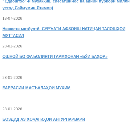
“Ёддоштҳо”-и муҳаққиқ, сиёсатшинос ва адиби пуркори миллӣ
устод Саймумин Ятимов)
18-07-2026
Нишасти
матбуотӣ. СУРЪАТИ АФЗОИШ НАТИҶАИ ТАЛОШҲОИ
МУТТАСИЛ
28-01-2026
ОШНОӢ
БО ФАЪОЛИЯТИ ГАРМХОНАИ «БӮИ БАҲОР»
28-01-2026
БАРРАСИИ МАСЪАЛАҲОИ МУҲИМ
28-01-2026
БОЗДИД
АЗ ХОҶАГИҲОИ АНГУРПАРВАРӢ