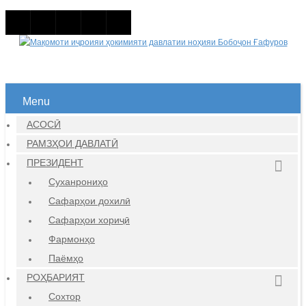
Menu
АСОСӢ
РАМЗҲОИ ДАВЛАТӢ
ПРЕЗИДЕНТ
Суханрониҳо
Сафарҳои дохилӣ
Сафарҳои хориҷӣ
Фармонҳо
Паёмҳо
РОҲБАРИЯТ
Сохтор