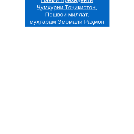
Паёми Президенти
Ҷумҳурии Тоҷикистон,
Пешвои миллат,
муҳтарам Эмомалӣ Раҳмон