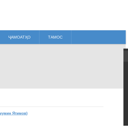
ҶАМОАТҲО
ТАМОС
мумин Ятимов)