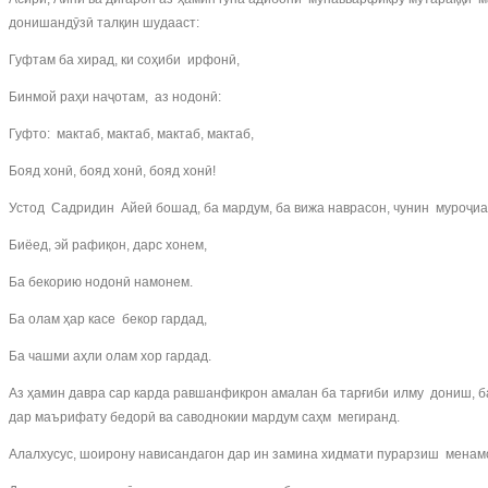
донишандӯзӣ талқин шудааст:
Гуфтам ба хирад, ки соҳиби ирфонӣ,
Бинмой раҳи наҷотам, аз нодонӣ:
Гуфто: мактаб, мактаб, мактаб, мактаб,
Бояд хонӣ, бояд хонӣ, бояд хонӣ!
Устод Садридин Айеӣ бошад, ба мардум, ба вижа наврасон, чунин муроҷи
Биёед, эй рафиқон, дарс хонем,
Ба бекорию нодонӣ намонем.
Ба олам ҳар касе бекор гардад,
Ба чашми аҳли олам хор гардад.
Аз ҳамин давра сар карда равшанфикрон амалан ба тарғиби илму дониш, б
дар маърифату бедорӣ ва саводнокии мардум саҳм мегиранд.
Алалхусус, шоирону нависандагон дар ин замина хидмати пурарзиш менамоя