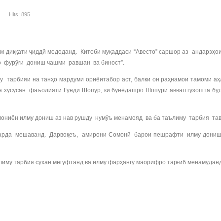
Hits: 895
 диққати ҷиддӣ медоданд. Китоби муқаддаси “Авесто” саршор аз андарзҳо
ро фурӯғи дониш чашми равшан ва биност”.
тарбияи на танҳо мардуми ориёитабор аст, балки он раҳнамои тамоми аҳ
а хусусан фаъолияти Гунди Шопур, ки бунёдашро Шопури аввал гузошта буд
иён илму дониш аз нав рушду нумӯъ менамояд ва ба таълиму тарбия таваҷ
ил карда мешаванд. Дарвоқеъ, амирони Сомонӣ барои пешрафти илму дони
лиму тарбия сухан мегуфтанд ва илму фарҳангу маорифро тарғиб менамудан