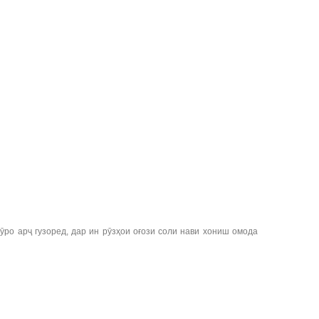
ро арҷ гузоред, дар ин рӯзҳои оғози соли нави хониш омода