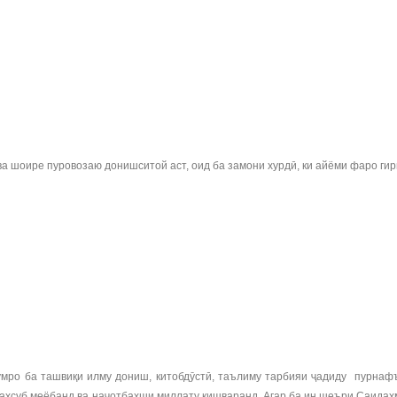
а шоире пуровозаю донишситой аст, оид ба замони хурдӣ, ки айёми фаро гир
мро ба ташвиқи илму дониш, китобдӯстӣ, таълиму тарбияи ҷадиду пурнафъ
маҳсуб меёбанд ва наҷотбахши миллату кишваранд. Агар ба ин шеъри Саидаҳ