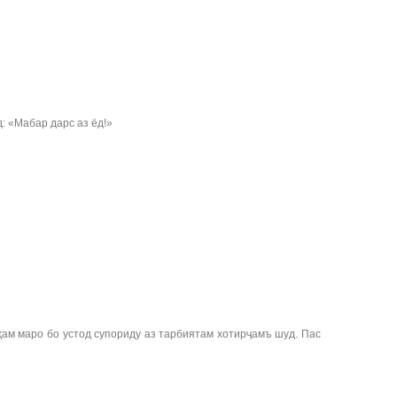
: «Мабар дарс аз ёд!»
ҳам маро бо устод супориду аз тарбиятам хотирҷамъ шуд. Пас