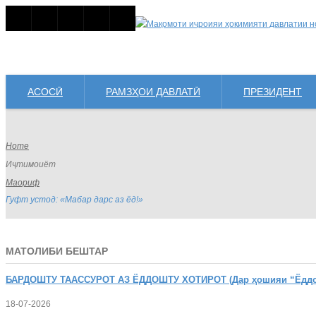
АСОСӢ
РАМЗҲОИ ДАВЛАТӢ
ПРЕЗИДЕНТ
Home
Иҷтимоиёт
Маориф
Гуфт устод: «Мабар дарс аз ёд!»
МАТОЛИБИ БЕШТАР
БАРДОШТУ
ТААССУРОТ АЗ ЁДДОШТУ ХОТИРОТ (Дар ҳошияи “Ёддошт
18-07-2026