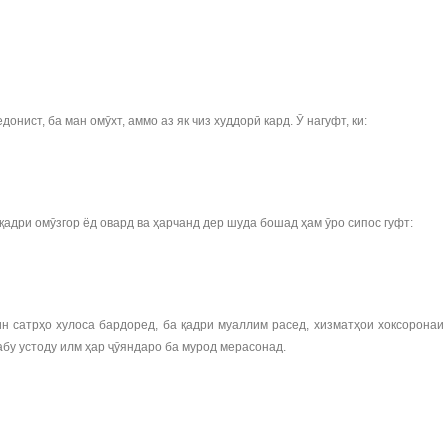
ист, ба ман омӯхт, аммо аз як чиз худдорӣ кард. Ӯ нагуфт, ки:
дри омӯзгор ёд овард ва ҳарчанд дер шуда бошад ҳам ӯро сипос гуфт:
 сатрҳо хулоса бардоред, ба қадри муаллим расед, хизматҳои хоксоронаи ӯ
абу устоду илм ҳар ҷӯяндаро ба мурод мерасонад.