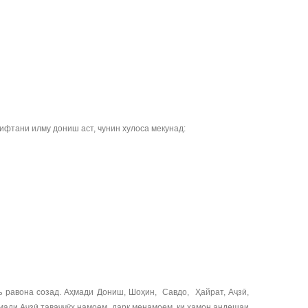
ифтани илму дониш аст, чунин хулоса мекунад:
 равона созад. Аҳмади Дониш, Шоҳин, Савдо, Ҳайрат, Аҷзӣ,
мади Аҷзӣ таваҷҷӯҳ намоем, дарк менамоем, ки ҳамон андешаи