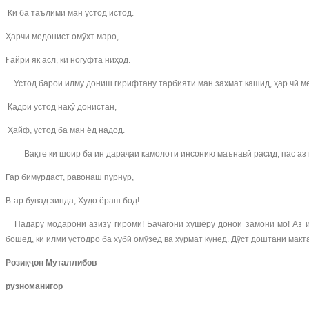
Ки ба таълими ман устод истод.
Ҳарчи медонист омӯхт маро,
Ғайри як асл, ки ногуфта ниҳод.
Устод барои илму дониш гирифтану тарбияти ман заҳмат кашид, ҳар чӣ медон
Қадри устод накӯ донистан,
Ҳайф, устод ба ман ёд надод.
Вақте ки шоир ба ин дараҷаи камолоти инсонию маънавӣ расид, пас аз қа
Гар бимурдаст, равонаш пурнур,
В-ар бувад зинда, Худо ёраш бод!
Падару модарони азизу гиромӣ! Бачагони ҳушёру донои замони мо! Аз ин
бошед, ки илми устодро ба хубӣ омӯзед ва ҳурмат кунед. Дӯст доштани макт
Розиқҷон Муталлибов
рӯ
зноманигор