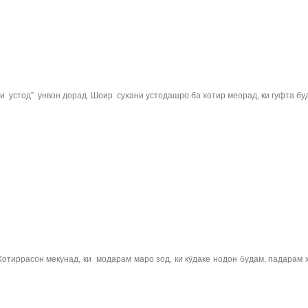
 устод” унвон дорад. Шоир сухани устодашро ба хотир меорад, ки гуфта буд
тиррасон мекунад, ки модарам маро зод, ки кӯдаке нодон будам, падарам 