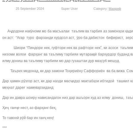
25 September 2024
Super User
Category:
Маориф
Аҷдодони накӯноми мо ба масъалаи таълим ва тарбия аз замонҳои қадим
он аст: “Агар туро фарзанди хурдсол аст, ӯро ба дабистон бифирист, зе
Шиори “Пиндори нек, гуфтори нек ва рафтори нек”, ки асоси таълиму 
низоми волои фарҳанг ва таълиму тарбияи мутараққӣ бархурдор буданд в
илму дониш ва таълиму тарбияи мо дар гузаштаи дур маҳсуб мешуд.
Таърих медонад, ки дар замони Тоҳириёну Саффориён ва ба вижа Сомон
Дар ҳамин рӯзгор аст, ки дар назди масҷидҳо мактабҳои ибтидоӣ ташк
меҳнат дареғ намеварзиданд
Дар ин давра шоиру нависандагон низ дар ашъори худ аз илму дониш, таъ
Ҳеҷ ганҷе нест, аз фарҳанг беҳ,
То тавонӣ рӯй бар ин ганҷ неҳ!
***