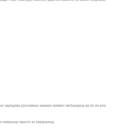
ри ҷаридаву рӯзномаҳо камари ҳиммат мебанданд ва бо ин роҳ
н намунаҳо муште аз хирворанд: