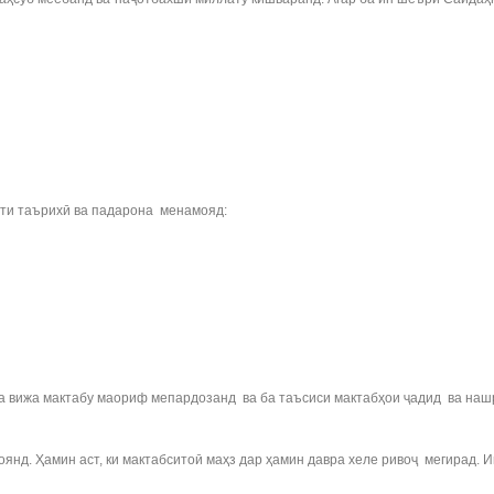
ати таърихӣ ва падарона менамояд:
а вижа мактабу маориф мепардозанд ва ба таъсиси мактабҳои ҷадид ва наш
нд. Ҳамин аст, ки мактабситоӣ маҳз дар ҳамин давра хеле ривоҷ мегирад. И