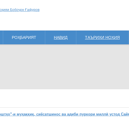
РОҲБАРИЯТ
НАВИД
ТАЪРИХИ НОҲИЯ
ҳо”-и муҳаққиқ, сиёсатшинос ва адиби пуркори миллӣ устод Сай