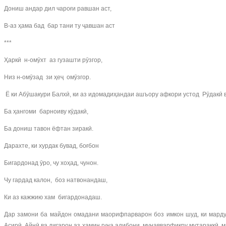
Дониш андар дил чароғи равшан аст,
В-аз ҳама бад бар тани ту ҷавшан аст
***
Ҳаркӣ н-омӯхт аз гузашти рӯзгор,
Низ н-омӯзад зи ҳеҷ омӯзгор.
Ё ки Абӯшакури Балхӣ, ки аз идомадиҳандаи ашъору афкори устод Рӯдакӣ в
Ба ҳангоми барноиву кӯдакӣ,
Ба дониш тавон ёфтан зиракӣ.
Дарахте, ки хурдак бувад, боғбон
Бигардонад ӯро, чу хоҳад, чунон.
Чу гардад калон, боз натвонандаш,
Ки аз кажжию хам бигардонадаш.
Дар замони ба майдон омадани маорифпарварон боз имкон шуд, ки марду
Асирӣ, Айнӣ ва дигарон аз ҳамин гуна адибони мунавварфикру мутараққӣ 