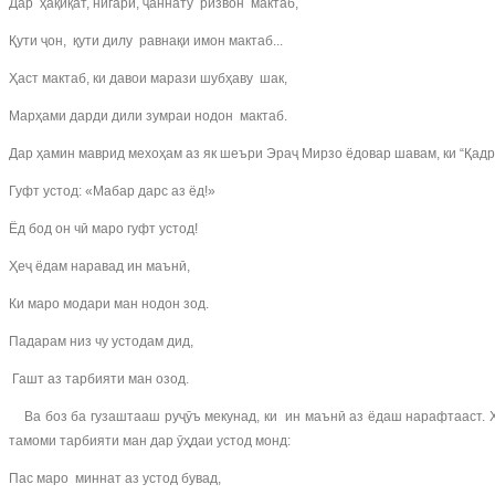
Дар ҳақиқат, нигарӣ, ҷаннату ризвон мактаб,
Қути ҷон, қути дилу равнақи имон мактаб...
Ҳаст мактаб, ки давои марази шубҳаву шак,
Марҳами дарди дили зумраи нодон мактаб.
Дар ҳамин маврид мехоҳам аз як шеъри Эраҷ Мирзо ёдовар шавам, ки “Қадри
Гуфт устод: «Мабар дарс аз ёд!»
Ёд бод он чӣ маро гуфт устод!
Ҳеҷ ёдам наравад ин маънӣ,
Ки маро модари ман нодон зод.
Падарам низ чу устодам дид,
Гашт аз тарбияти ман озод.
Ва боз ба гузаштааш руҷӯъ мекунад, ки ин маънӣ аз ёдаш нарафтааст. Хо
тамоми тарбияти ман дар ӯҳдаи устод монд:
Пас маро миннат аз устод бувад,