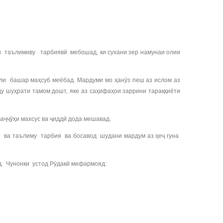
и таълимиву тарбиявӣ мебошад, ки сухани зер намунаи олии
ли башар маҳсуб меёбад. Мардуми мо ҳанӯз пеш аз ислом аз
у шуҳрати тамом дошт, яке аз саҳифаҳои заррини тараққиёти
ҷӯҳи махсус ва ҷиддӣ дода мешавад.
ш ва таълиму тарбия ва босавод шудани мардум аз ҳеҷ гуна
д. Чунонки устод Рӯдакӣ мефармояд: