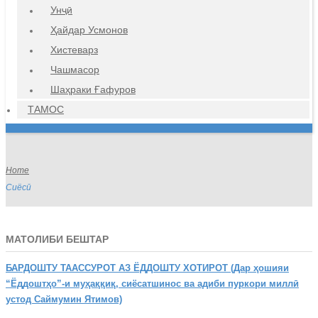
Унҷӣ
Ҳайдар Усмонов
Хистеварз
Чашмасор
Шаҳраки Ғафуров
ТАМОС
Home
Сиёсӣ
МАТОЛИБИ БЕШТАР
БАРДОШТУ
ТААССУРОТ АЗ ЁДДОШТУ ХОТИРОТ (Дар ҳошияи
“Ёддоштҳо”-и муҳаққиқ, сиёсатшинос ва адиби пуркори миллӣ
устод Саймумин Ятимов)