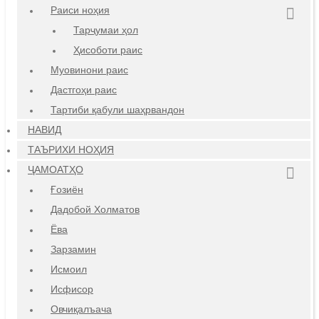
Раиси ноҳия
Тарҷумаи ҳол
Ҳисоботи раис
Муовинони раис
Дастгоҳи раис
Тартиби қабули шаҳрвандон
НАВИД
ТАЪРИХИ НОҲИЯ
ҶАМОАТҲО
Ғозиён
Дадобой Холматов
Ёва
Зарзамин
Исмоил
Исфисор
Овчиқалъача