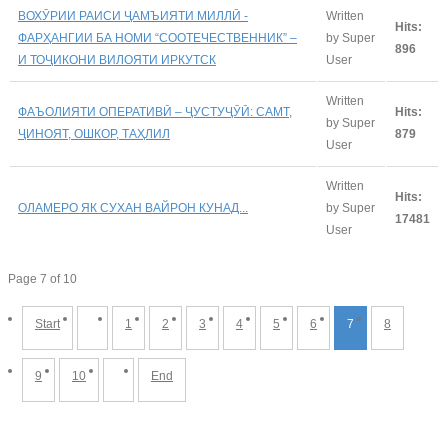
ВОХӮРИИ РАИСИ ҶАМЪИЯТИ МИЛЛӢ -
Written
Hits:
ФАРҲАНГИИ БА НОМИ “СООТЕЧЕСТВЕННИК” –
by Super
896
И ТОҶИКОНИ ВИЛОЯТИ ИРКУТСК
User
Written
ФАЪОЛИЯТИ ОПЕРАТИВӢ – ҶУСТУҶӮӢ: САМТ,
Hits:
by Super
ҶИНОЯТ, ОШКОР, ТАҲЛИЛ
879
User
Written
Hits:
ОЛАМЕРО ЯК СУХАН ВАЙРОН КУНАД...
by Super
17481
User
Page 7 of 10
Start
1
2
3
4
5
6
7
8
9
10
End