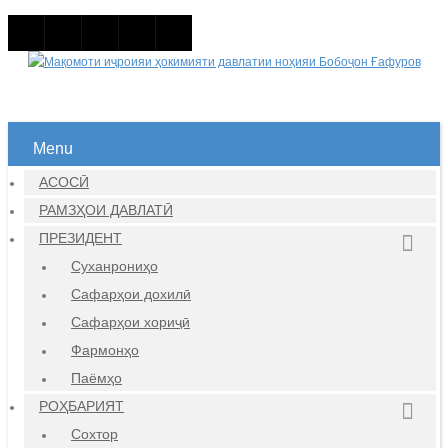
Menu
АСОСӢ
РАМЗҲОИ ДАВЛАТӢ
ПРЕЗИДЕНТ
Суханрониҳо
Сафарҳои дохилӣ
Сафарҳои хориҷӣ
Фармонҳо
Паёмҳо
РОҲБАРИЯТ
Сохтор