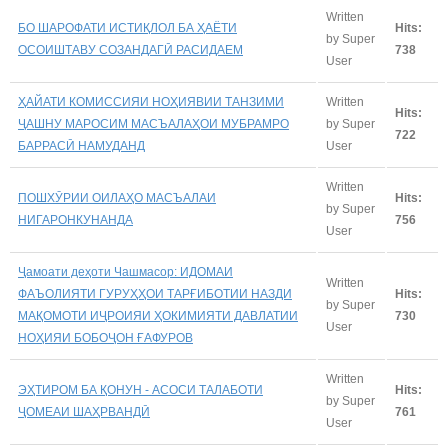
Written
БО ШАРОФАТИ ИСТИҚЛОЛ БА ҲАЁТИ
Hits:
by Super
ОСОИШТАВУ СОЗАНДАГӢ РАСИДАЕМ
738
User
ҲАЙАТИ КОМИССИЯИ НОҲИЯВИИ ТАНЗИМИ
Written
Hits:
ҶАШНУ МАРОСИМ МАСЪАЛАҲОИ МУБРАМРО
by Super
722
БАРРАСӢ НАМУДАНД
User
Written
ПОШХӮРИИ ОИЛАҲО МАСЪАЛАИ
Hits:
by Super
НИГАРОНКУНАНДА
756
User
Ҷамоати деҳоти Чашмасор: ИДОМАИ
Written
ФАЪОЛИЯТИ ГУРУҲҲОИ ТАРҒИБОТИИ НАЗДИ
Hits:
by Super
МАҚОМОТИ ИҶРОИЯИ ҲОКИМИЯТИ ДАВЛАТИИ
730
User
НОҲИЯИ БОБОҶОН ҒАФУРОВ
Written
ЭҲТИРОМ БА ҚОНУН - АСОСИ ТАЛАБОТИ
Hits:
by Super
ҶОМЕАИ ШАҲРВАНДӢ
761
User