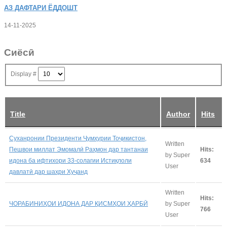
АЗ
ДАФТАРИ ЁДДОШТ
14-11-2025
Сиёсӣ
Display #
Title
Author
Hits
Суханронии Президенти Ҷумҳурии Тоҷикистон,
Written
Пешвои миллат Эмомалӣ Раҳмон дар тантанаи
Hits:
by Super
идона ба ифтихори 33-солагии Истиқлоли
634
User
давлатӣ дар шаҳри Хуҷанд
Written
Hits:
ЧОРАБИНИҲОИ ИДОНА ДАР ҚИСМҲОИ ҲАРБӢ
by Super
766
User