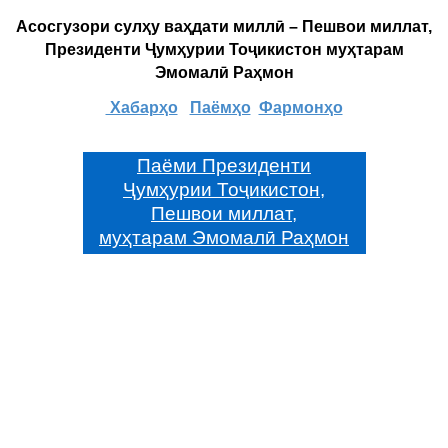
Асосгузори сулҳу ваҳдати миллӣ – Пешвои миллат,
Президенти Ҷумҳурии Тоҷикистон муҳтарам
Эмомалӣ Раҳмон
Хабарҳо
Паёмҳо
Фармонҳо
Паёми Президенти
Ҷумҳурии Тоҷикистон,
Пешвои миллат,
муҳтарам Эмомалӣ Раҳмон