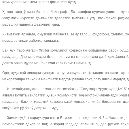
Комиҷроияи маркази вилоят фаъолият бурд.
Ҳамин тавр, ӯ зина ба зина боло рафт. Ба вазифаи пурмасъулият – муо
Мақомоти иҷроияи ҳокимияти давлатии вилояти Суғд вазифаҳои роҳбар
масъулиятшиносӣ фаъолият кард.
Хизматҳои арзанда, омӯзиши пайваста, азму талош, фидокорӣ, ҳалимӣ, 
номашро вирди забонҳо кардааст.
Вай чун тарбиятгари Ҳизби коммунист содиқонаю софдилона барои рушди
намуданд. Дар маҷлисҳои бюро, пленум ва конфронсҳои ҳизб дилсӯзона б
дошта бошанду ба манфиатҳои халқ хизмат намоянд.
Оре, худи вай зинаҳои гуногун ва пурмасъулияти фаъолиятро паси сар 
маҳораташро танҳо ба манфиати мардум равона сохт, розу ниёзи мардум, 
Интихобкунандагон аз ҳавзаи интихоботии “Саидхоҷа Ӯрунхоҷаев,№15” ду 
аввали Кумитаи вилоятии Ҳизби Коммунисти Тоҷикистон, ҷавонмарди хушз
намуданд. Вакили мардумӣ ҳамеша саъй меварзид, ки ба боварии интихо
вохӯриҳои рӯ ба рӯ доир менамуд.
Зимни суҳбат сардухтури вақти Беморхонаи ноҳиявии №3-и Ҷамоати деҳо
бемористони деҳот ба нақша ворид гардида, соли 2019, дар рӯзҳои таҷ