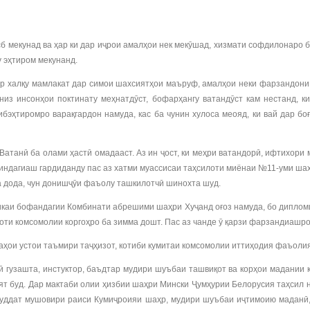
 мекунад ва ҳар ки дар иҷрои амалҳои нек мекӯшад, хизмати софдилонаро б
 эҳтиром мекунанд.
р халқу мамлакат дар симои шахсиятҳои маъруф, амалҳои неки фарзандони 
низ инсонҳои поктинату меҳнатдӯст, бофарҳангу ватандӯст кам нестанд, к
эҳтиромро варақгардон намуда, кас ба чунин хулоса меояд, ки вай дар бо
танӣ ба олами ҳастӣ омадааст. Аз ин ҷост, ки меҳри ватандорӣ, ифтихори м
индагиаш гардиданду пас аз хатми муассисаи таҳсилоти миёнаи №11-уми ш
а дода, чун донишҷӯи фаъолу ташкилотчӣ шинохта шуд.
аи бофандагии Комбинати абрешими шаҳри Хуҷанд оғоз намуда, бо дипломи 
оти комсомолии коргоҳро ба зимма дошт. Пас аз чанде ӯ қарзи фарзандиашро
ҳои устои таъмири таҷҳизот, котиби кумитаи комсомолии иттиҳодия фаъолия
 гузашта, инстуктор, баъдтар мудири шуъбаи ташвиқот ва корҳои мадании
оят буд. Дар мактаби олии ҳизбии шаҳри Мински Ҷумҳурии Белорусия таҳсил
 муддат мушовири раиси Кумиҷроияи шаҳр, мудири шуъбаи иҷтимоию маданӣ