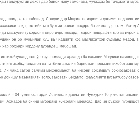
аи тандурустии деҳот дар бинои наву замонавӣ, муҷаҳҳаз бо таҷҳизоти муо
орад, шояд хато набошад. Солҳои дар Мақомоти иҷроияи ҳокимияти давлат
тахассиси соҳа, котиби матбуотии раиси шаҳрро ба зимма доштам. Устод
нди масъулияту кордонӣ онро иҷро мекард, Барои пешрафти кор ва иҷрои 
мудани он бо муомилаи хуш ва ҷиддияти хос маслиҳатҳои судманд медод. 
ри ҳар роҳбари кордону дурандеш мебошад.
интихобкунандагон ӯро чун номзади арзанда ба вакилии Маҷлиси намоянда
ости интихобкунандагон ва татбиқи амалии барномаи пешазинтихоботиаш му
д. Ин чанд сатри самимӣ меҳрномаест, ба инсони соҳибдилу соҳибзаковат
 бо донишу маънавияти воло, заковати беҳамто, фаъолияти вусъатбору саз
ллӣ – 34 -умин солгарди Истиқлоли давлатии Ҷумҳурии Тоҷикистон инсони 
ч Аҳмадов ба синни мубораки 70-солагӣ мерасад. Дар ин рӯзҳои пурнишот