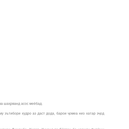
ва шаҳрванд асос меёбад.
 эътибори худро аз даст дода, барои ҷомеа низ хатар эҷод