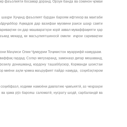
сир фаъолияти босамар доранд. Орзуи банда ва сокинон ҷомаи
ии шаҳри Хуҷанд фаъолият бурдан бароям ифтихор ва мактаби
 Абдуҷаббор Аҳмадов дар вазифаи муовини раиси шаҳр самти
саривақтии он дар машваратҳои корӣ аввал муваффақияти ҳар
Таъкид мекард, ки масъулиятшиносӣ омили иҷрои саривақтии
гони Маҷлиси Олии Ҷумҳурии Тоҷикистон муаррифӣ намудаам.
ваффақ гардад. Солҳо мегузаранд, замонаҳо дигар мешаванд,
, фозилу донишманд, кордону ташаббускор, Корманди шоистаи
овор миёни аҳли ҷомеа маъруфият пайдо намуда, соҳибэҳтиром
соҳибфазл, ходими намоёни давлатию ҷамъиятӣ, аз чеҳраҳои
 ва ҳама рӯз барояш саломатӣ, нусрату шодӣ, сарбаландӣ ва