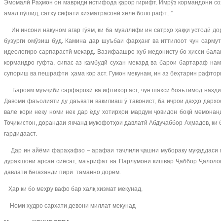
Эмомалӣ Раҳмон он мавриди истифода қарор гирифт. Имрӯз кормандони соҳ
амал пӯшид, сатҳу сифати хизматрасонӣ хеле боло рафт...”
Ин инсони накуном агар гӯям, ки ба муаллифи ин сатрҳо ҳаққи устодӣ д
бузурги омӯзиш буд. Камина дар шуъбаи фарҳанг ва иттилоот чун сарму
идеологиро сарпарастӣ мекард. Вазифаашро хуб медонисту бо ҳисси бала
кормандро гуфта, сипас аз камбудӣ сухан мекард ва барои бартараф на
супориш ва пешрафти ҳама кор аст. Гумон мекунам, ин аз беҳтарин рафто
Бароям муъҷиби сарфарозӣ ва ифтихор аст, чун шахси боэътимод назди 
Давоми фаъолияти ду даъвати вакилиаш ӯ тавонист, ба иҷрои даҳҳо дарх
вале кори неку номи нек дар ёду хотирҳои мардум ҷовидон боқӣ мемонан
Тоҷикистон, дорандаи якчанд мукофотҳои давлатӣ Абдуҷаббор Аҳмадов, ки
гардидааст.
Дар ин айёми фараҳафзо – арафаи таҷлили ҷашни мубораку муқаддаси ми
дурахшони арсаи сиёсат, маърифат ва Парлумони кишвар Ҷаббор Ҷалолови
давлати бегазанди пирӣ таманно дорем.
Ҳар ки бо меҳру вафо бар халқ хизмат мекунад,
Номи худро сархати девони миллат мекунад