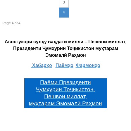
3
4
Page 4 of 4
Асосгузори сулҳу ваҳдати миллӣ – Пешвои миллат,
Президенти Ҷумҳурии Тоҷикистон муҳтарам
Эмомалӣ Раҳмон
Хабарҳо
Паёмҳо
Фармонҳо
Паёми Президенти
Ҷумҳурии Тоҷикистон,
Пешвои миллат,
муҳтарам Эмомалӣ Раҳмон