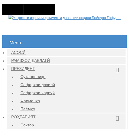
Menu
АСОСӢ
РАМЗҲОИ ДАВЛАТӢ
ПРЕЗИДЕНТ
Суханрониҳо
Сафарҳои дохилӣ
Сафарҳои хориҷӣ
Фармонҳо
Паёмҳо
РОҲБАРИЯТ
Сохтор