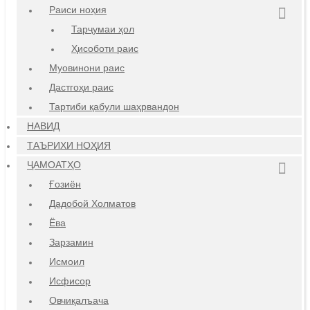
Раиси ноҳия
Тарҷумаи ҳол
Ҳисоботи раис
Муовинони раис
Дастгоҳи раис
Тартиби қабули шаҳрвандон
НАВИД
ТАЪРИХИ НОҲИЯ
ҶАМОАТҲО
Ғозиён
Дадобой Холматов
Ёва
Зарзамин
Исмоил
Исфисор
Овчиқалъача