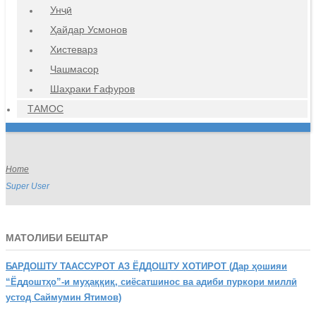
Унҷӣ
Ҳайдар Усмонов
Хистеварз
Чашмасор
Шаҳраки Ғафуров
ТАМОС
Home
Super User
МАТОЛИБИ БЕШТАР
БАРДОШТУ
ТААССУРОТ АЗ ЁДДОШТУ ХОТИРОТ (Дар ҳошияи
“Ёддоштҳо”-и муҳаққиқ, сиёсатшинос ва адиби пуркори миллӣ
устод Саймумин Ятимов)