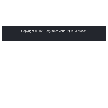
Copyright © 2026 Таҳияи сомона ТҶ МТИ "Кова"